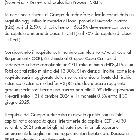
(Supervisory Review and Evaluation Process - SREP).
La decisione richiede al Gruppo di soddisfare a livello consolidato un
requisito aggiuntivo in materia di fondi propri di secondo pilastro
(P2R) pari al 2,50%, di cui almeno il 56,25% deve essere composto
da capitale primario di classe 1 (CET1) e il 75% da capitale di classe
1 (Tier1).
Considerando il requisito patrimoniale complessivo (Overall Capital
Requirement - OCR), è richiesto al Gruppo Cassa Centrale di
soddisfare su base consolidata un CET1 ratio minimo dell’8,41% e un
Total capital ratio minimo del 13,00%. Si evidenzia, inoltre, come tale
requisito sarà maggiorato della riserva sistemica a fronte del rischio
sistemico (systemic risk buffer – SyRB) che dovrà essere raggiunto
gradualmente costituendo una riserva pari allo 0,5% delle esposizioni
rilevanti entro il 31 dicembre 2024 e il rimanente 0,5% entro il 30
giugno 2025.
Il capitale del Gruppo si dimostra di elevata qualità con un Total
capital ratio composto quasi interamente da capitale CET1. Al 30
settembre 2024 entrambi gli indicatori patrimoniali superano
ampiamente le soglie minime regolamentari fissate dalla Decisione
SREP, attestandosi rispettivamente a: