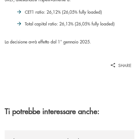
CET1 ratio: 26,12% (26,05% fully loaded)
Total capital ratio: 26,13% (26,05% fully loaded)
La decisione avrà effetto dal 1° gennaio 2025.
SHARE
Ti potrebbe interessare anche:
/news/il-gruppo-cassa-centrale-selezionato-in-esclusiva-per-lacquisto