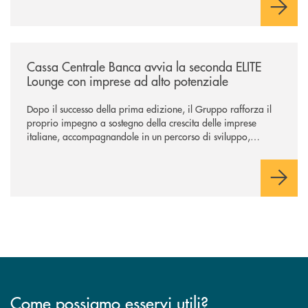
/news/cassa-centrale-banca-avvia-la-seconda-elite-lounge-con-imprese-
Cassa Centrale Banca avvia la seconda ELITE
Lounge con imprese ad alto potenziale
Dopo il successo della prima edizione, il Gruppo rafforza il
proprio impegno a sostegno della crescita delle imprese
italiane, accompagnandole in un percorso di sviluppo,
innovazione e accesso ai mercati dei capitali.
Come possiamo esservi utili?