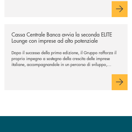
negoziazione esclusiva per la finalizzazione dell’operazione.
/news/cassa-centrale-banca-avvia-la-seconda-elite-lounge-con-imprese-
Cassa Centrale Banca avvia la seconda ELITE
Lounge con imprese ad alto potenziale
Dopo il successo della prima edizione, il Gruppo rafforza il
proprio impegno a sostegno della crescita delle imprese
italiane, accompagnandole in un percorso di sviluppo,
innovazione e accesso ai mercati dei capitali.