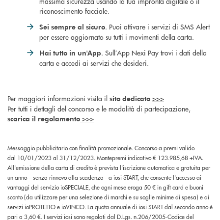
massima sicurezza usando la tua impronta digitale o il
riconoscimento facciale.
. Puoi attivare i servizi di SMS Alert
Sei sempre al sicuro
per essere aggiornato su tutti i movimenti della carta.
. Sull’App Nexi Pay trovi i dati della
Hai tutto in un'App
carta e accedi ai servizi che desideri.
Per maggiori informazioni visita il
>>>
sito dedicato
Per tutti i dettagli del concorso e le modalità di partecipazione,
>>>
scarica il regolamento
Messaggio pubblicitario con finalità promozionale. Concorso a premi valido
dal 10/01/2023 al 31/12/2023. Montepremi indicativo € 123.985,68 +IVA.
All'emissione della carta di credito è prevista l'iscrizione automatica e gratuita per
un anno – senza rinnovo alla scadenza - a iosi START, che consente l'accesso ai
vantaggi del servizio ioSPECIALE, che ogni mese eroga 50 € in gift card e buoni
sconto (da utilizzare per una selezione di marchi e su soglie minime di spesa) e ai
servizi ioPROTETTO e ioVINCO. La quota annuale di iosi START dal secondo anno è
pari a 3,60 €. I servizi iosi sono regolati dal D.Lgs. n.206/2005‑Codice del