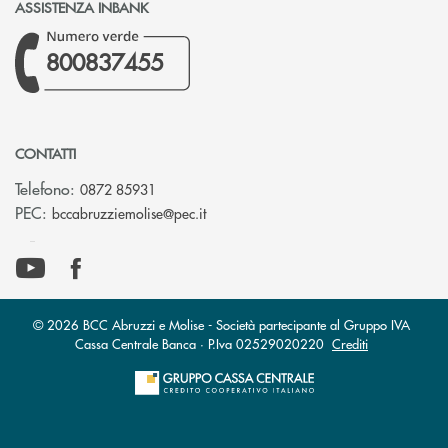
ASSISTENZA INBANK
800837455
CONTATTI
Telefono:
0872 85931
(si apre l’app di posta elettronica)
PEC:
bccabruzziemolise@pec.it
© 2026 BCC Abruzzi e Molise - Società partecipante al Gruppo IVA
Cassa Centrale Banca · P.Iva 02529020220
Crediti