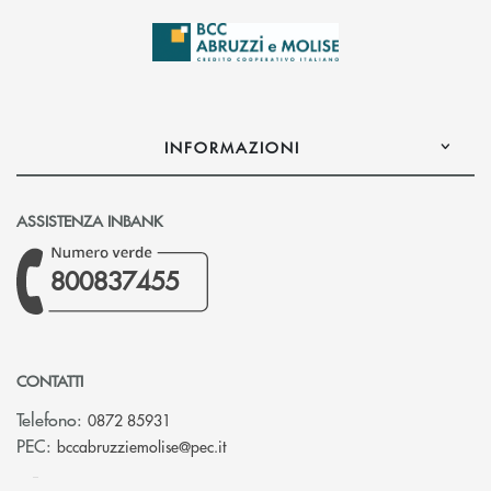
INFORMAZIONI
ASSISTENZA INBANK
800837455
CONTATTI
Telefono:
0872 85931
(si apre l’app di posta elettronica)
PEC:
bccabruzziemolise@pec.it