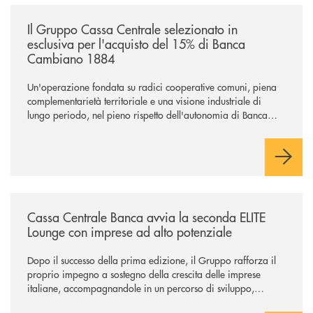
/news/il-gruppo-cassa-centrale-selezionato-in-esclusiva-per-lacquisto
Il Gruppo Cassa Centrale selezionato in
esclusiva per l'acquisto del 15% di Banca
Cambiano 1884
Un'operazione fondata su radici cooperative comuni, piena
complementarietà territoriale e una visione industriale di
lungo periodo, nel pieno rispetto dell'autonomia di Banca
Cambiano. Nei prossimi giorni verrà avviato il periodo di
negoziazione esclusiva per la finalizzazione dell’operazione.
/news/cassa-centrale-banca-avvia-la-seconda-elite-lounge-con-imprese-
Cassa Centrale Banca avvia la seconda ELITE
Lounge con imprese ad alto potenziale
Dopo il successo della prima edizione, il Gruppo rafforza il
proprio impegno a sostegno della crescita delle imprese
italiane, accompagnandole in un percorso di sviluppo,
innovazione e accesso ai mercati dei capitali.