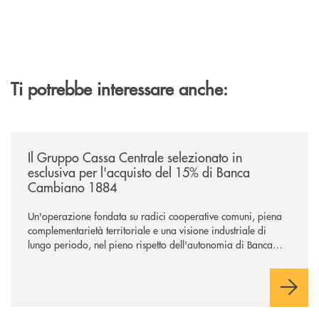
Ti potrebbe interessare anche:
/news/il-gruppo-cassa-centrale-selezionato-in-esclusiva-per-lacquisto
Il Gruppo Cassa Centrale selezionato in
esclusiva per l'acquisto del 15% di Banca
Cambiano 1884
Un'operazione fondata su radici cooperative comuni, piena
complementarietà territoriale e una visione industriale di
lungo periodo, nel pieno rispetto dell'autonomia di Banca
Cambiano. Nei prossimi giorni verrà avviato il periodo di
negoziazione esclusiva per la finalizzazione dell’operazione.