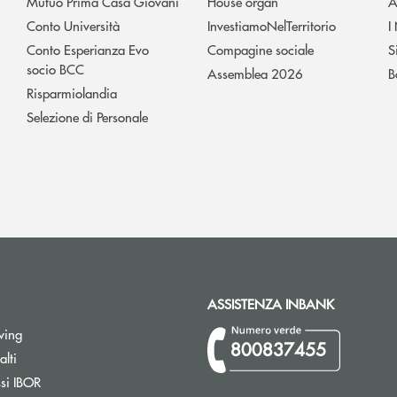
Mutuo Prima Casa Giovani
House organ
A
Conto Università
InvestiamoNelTerritorio
I
Conto Esperianza Evo
Compagine sociale
S
socio BCC
Assemblea 2026
B
Risparmiolandia
Selezione di Personale
ASSISTENZA INBANK
wing
800837455
Apre una nuova finestra
lti
Apre una nuova finestra
ssi IBOR