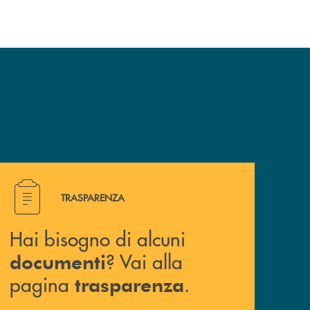
Hai bisogno di alcuni documenti ? Vai alla pagina traspa
TRASPARENZA
Hai bisogno di alcuni
? Vai alla
documenti
pagina
.
trasparenza