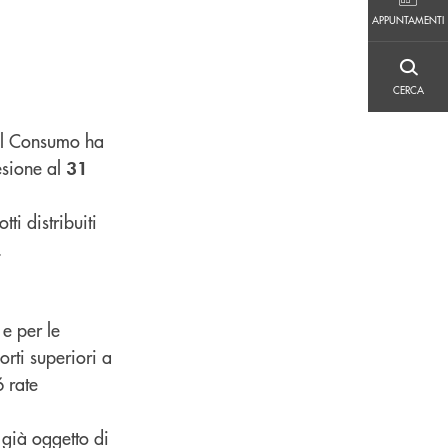
APPUNTAMENTI
APPUNTAMENTI
CERCA
CERCA
 al Consumo ha
esione al
31
ti distribuiti
.
 e per le
orti superiori a
 rate
, già oggetto di