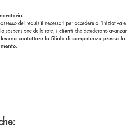
moratoria.
 possesso dei requisiti necessari per accedere all’iniziativa e
lla sospensione delle rate,
che desiderano avanzare
i clienti
devono contattare la filiale di competenza presso la
.
iamento
che: