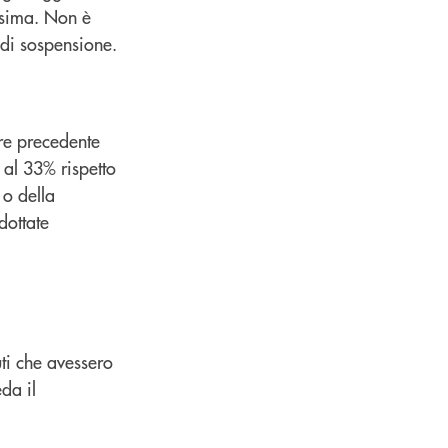
ssima. Non è
 di sospensione.
tre precedente
 al 33% rispetto
 o della
dottate
uti che avessero
da il