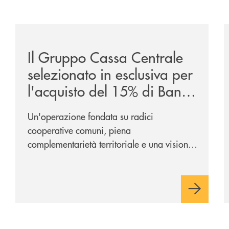
sclusiva-per-lacquisto-del-15-di-banca-cambiano-1884/
/news/il-gruppo-cassa-centrale-selezionato-in-esclus
/
Il Gruppo Cassa Centrale
selezionato in esclusiva per
l'acquisto del 15% di Banca
Cambiano 1884
Un'operazione fondata su radici
cooperative comuni, piena
complementarietà territoriale e una visione
industriale di lungo periodo, nel pieno
rispetto dell'autonomia di Banca
Cambiano. Nei prossimi giorni verrà
avviato il periodo di negoziazione
esclusiva per la finalizzazione
dell’operazione.