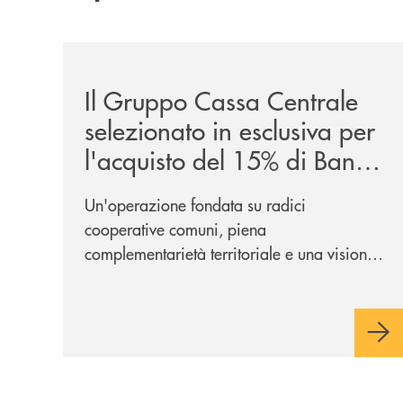
/news/il-gruppo-cassa-centrale-selezionato-in-e
Il Gruppo Cassa Centrale
selezionato in esclusiva per
l'acquisto del 15% di Banca
Cambiano 1884
Un'operazione fondata su radici
cooperative comuni, piena
complementarietà territoriale e una visione
industriale di lungo periodo, nel pieno
rispetto dell'autonomia di Banca
Cambiano. Nei prossimi giorni verrà
avviato il periodo di negoziazione
esclusiva per la finalizzazione
dell’operazione.