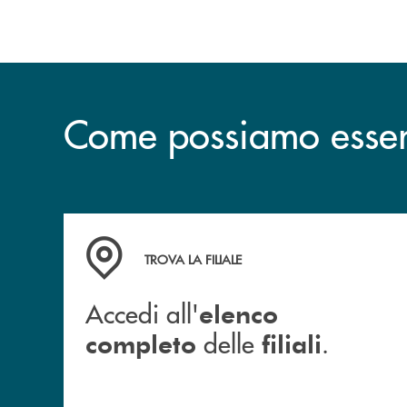
Come possiamo esserv
Accedi all' elenco completo delle filiali .
TROVA LA FILIALE
Accedi all'
elenco
delle
.
completo
filiali