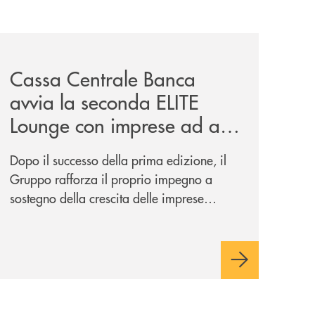
iva-per-lacquisto-del-15-di-banca-cambiano-1884/
news/cassa-centrale-banca-avvia-la-seconda-elite-lounge-
Cassa Centrale Banca
avvia la seconda ELITE
Lounge con imprese ad alto
potenziale
Dopo il successo della prima edizione, il
Gruppo rafforza il proprio impegno a
sostegno della crescita delle imprese
italiane, accompagnandole in un percorso
di sviluppo, innovazione e accesso ai
mercati dei capitali.