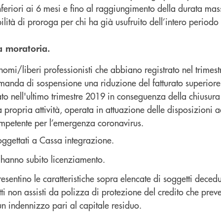
nferiori ai 6 mesi e fino al raggiungimento della durata ma
bilità di proroga per chi ha già usufruito dell’intero periodo
a moratoria.
nomi/liberi professionisti che abbiano registrato nel trimes
manda di sospensione una riduzione del fatturato superiore
ato nell'ultimo trimestre 2019 in conseguenza della chiusura
a propria attività, operata in attuazione delle disposizioni a
ompetente per l’emergenza coronavirus.
ggettati a Cassa integrazione.
 hanno subito licenziamento.
resentino le caratteristiche sopra elencate di soggetti deced
tti non assisti da polizza di protezione del credito che preve
 indennizzo pari al capitale residuo.