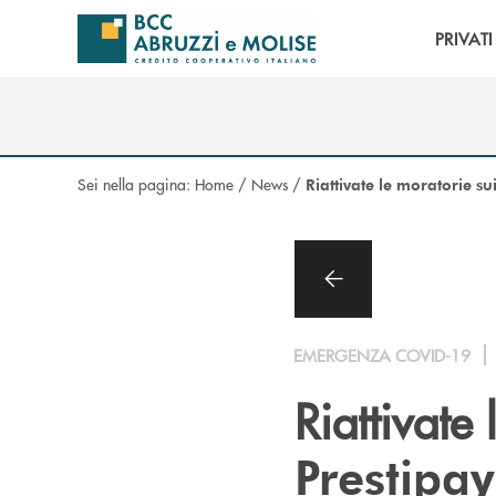
Salta al contenuto principale
PRIVATI
Sei nella pagina:
Home
/
News
/
Riattivate le moratorie sui
EMERGENZA COVID-19
Riattivate 
Prestipay