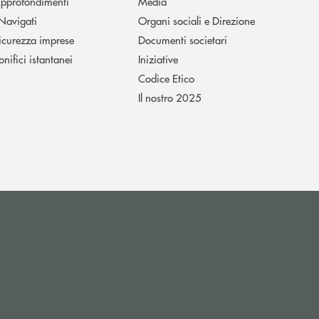
pprofondimenti
Media
 Navigati
Organi sociali e Direzione
icurezza imprese
Documenti societari
onifici istantanei
Iniziative
Codice Etico
Il nostro 2025