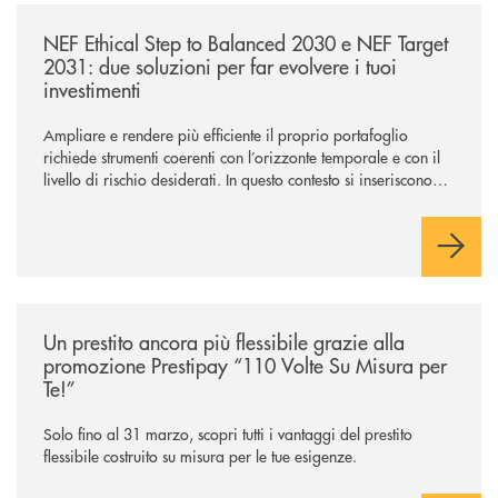
/news/nef-ethical-step-to-balanced-2030-e-nef-target-2031-due-soluzioni
NEF Ethical Step to Balanced 2030 e NEF Target
2031: due soluzioni per far evolvere i tuoi
investimenti
Ampliare e rendere più efficiente il proprio portafoglio
richiede strumenti coerenti con l’orizzonte temporale e con il
livello di rischio desiderati. In questo contesto si inseriscono
NEF Ethical Step to Balanced 2030 e NEF Target 2031, due
soluzioni tra loro complementari, pensate per accompagnare
l’investitore in un percorso strutturato e consapevole.
/news/prestipay-110-volte-su-misura-per-te/
Un prestito ancora più flessibile grazie alla
promozione Prestipay “110 Volte Su Misura per
Te!”
Solo fino al 31 marzo, scopri tutti i vantaggi del prestito
flessibile costruito su misura per le tue esigenze.