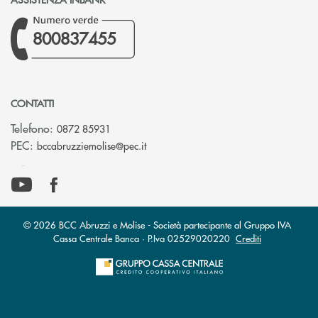
800837455
CONTATTI
Telefono:
0872 85931
(si apre l’app di posta elettronica)
PEC:
bccabruzziemolise@pec.it
© 2026 BCC Abruzzi e Molise - Società partecipante al Gruppo IVA
Cassa Centrale Banca · P.Iva 02529020220
Crediti