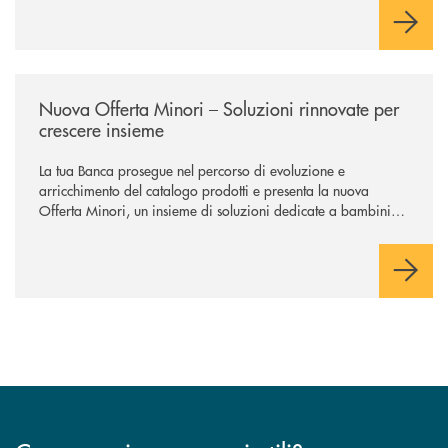
/news/nuova-offerta-minori-soluzioni-rinnovate-per-crescere-insieme/
Nuova Offerta Minori – Soluzioni rinnovate per
crescere insieme
La tua Banca prosegue nel percorso di evoluzione e
arricchimento del catalogo prodotti e presenta la nuova
Offerta Minori, un insieme di soluzioni dedicate a bambini e
ragazzi da 0 a 18 anni, pensate per supportarli nello
sviluppo di una relazione consapevole con il denaro, sempre
con la guida dei genitori e della banca.