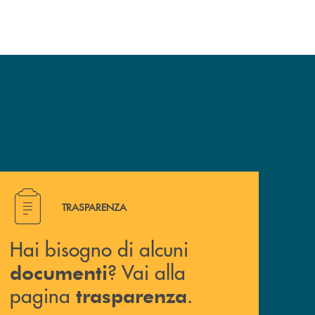
Hai bisogno di alcuni documenti ? Vai alla pagina traspa
TRASPARENZA
Hai bisogno di alcuni
? Vai alla
documenti
pagina
.
trasparenza