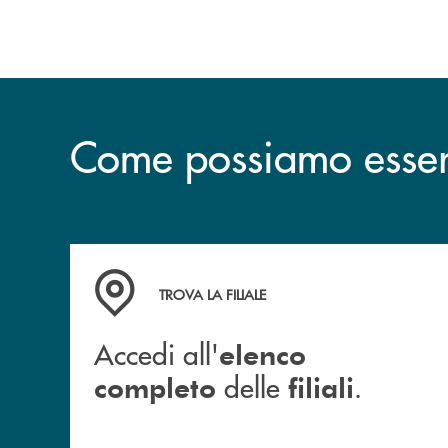
strutturato e consapevole.
Come possiamo esserv
Accedi all' elenco completo delle filiali .
TROVA LA FILIALE
Accedi all'
elenco
delle
.
completo
filiali