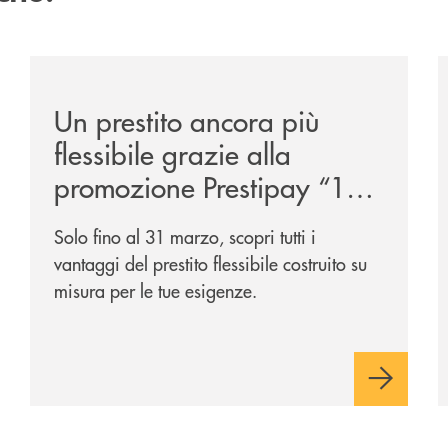
get-2031-due-soluzioni-per-far-evolvere-i-tuoi-investiment
/news/prestipay-110-volte-su-misura-per-te/
/
Un prestito ancora più
flessibile grazie alla
promozione Prestipay “110
Volte Su Misura per Te!”
Solo fino al 31 marzo, scopri tutti i
vantaggi del prestito flessibile costruito su
misura per le tue esigenze.