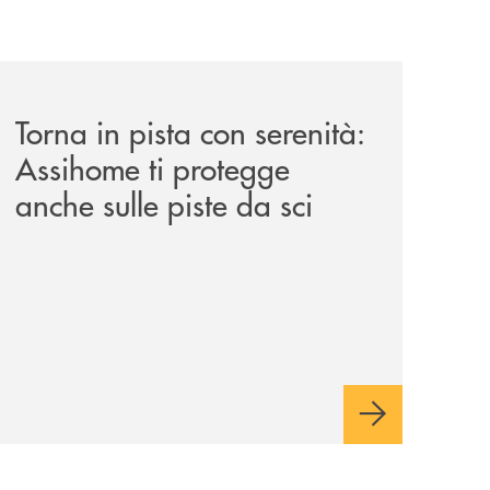
i/
news/torna-in-pista-con-serenita-assihome-ti-protegge-anch
Torna in pista con serenità:
Assihome ti protegge
anche sulle piste da sci