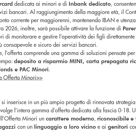
dedicata ai minori e di
, consente
rcard
Inbank dedicato
rvizi bancari. Al raggiungimento della maggiore età, il Con
 conto corrente per maggiorenni, mantenendo IBAN e utenza 
a 2026, inoltre, sarà possibile attivare la funzione di
Paren
i di monitorare e gestire l’operatività dei figli direttament
ù consapevole e sicuro dei servizi bancari.
ate, l’offerta comprende una gamma di soluzioni pensate p
tempo:
deposito a risparmio MINI, carta prepagata ri
.
fonds e PAC Minori
va Offerta Minori>>
si inserisce in un più ampio progetto di rinnovata strategia
olge l’intera gamma d’offerta dedicata alla fascia 0-18. 
all’Offerta Minori un
,
carattere moderno
riconoscibile
e 
con un
e ai
co
ragazzi
linguaggio a loro vicino
genitori