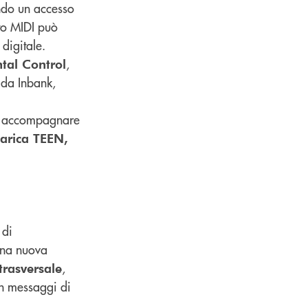
ndo un accesso
to MIDI può
digitale.
,
tal Control
e da Inbank,
er accompagnare
carica TEEN,
 di
Una nuova
,
trasversale
n messaggi di