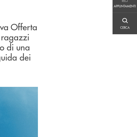
APPUNTAMENTI
APPUNTAMENTI
CERCA
ova Offerta
CERCA
 ragazzi
po di una
guida dei