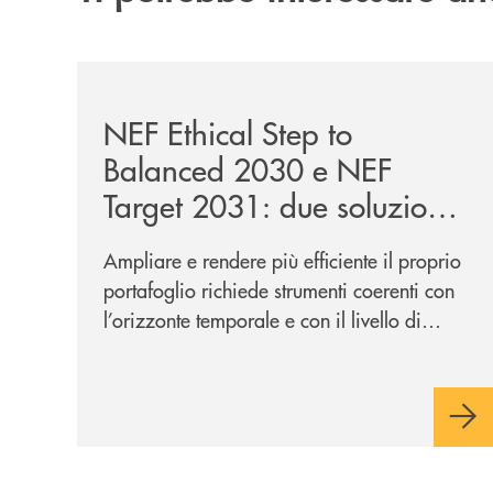
/news/nef-ethical-step-to-balanced-2030-e-nef-tar
NEF Ethical Step to
Balanced 2030 e NEF
Target 2031: due soluzioni
per far evolvere i tuoi
Ampliare e rendere più efficiente il proprio
investimenti
portafoglio richiede strumenti coerenti con
l’orizzonte temporale e con il livello di
rischio desiderati. In questo contesto si
inseriscono NEF Ethical Step to Balanced
2030 e NEF Target 2031, due soluzioni tra
loro complementari, pensate per
accompagnare l’investitore in un percorso