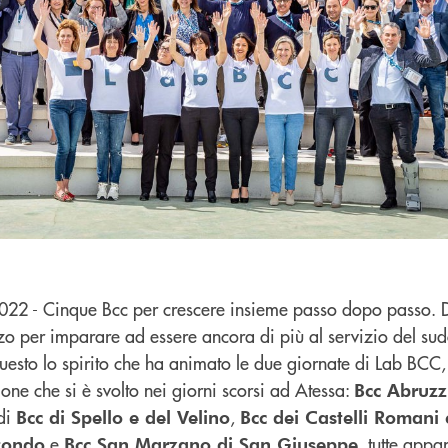
2022 - Cinque Bcc per crescere insieme passo dopo passo.
zo per imparare ad essere ancora di più al servizio del sud
o questo lo spirito che ha animato le due giornate di Lab BCC,
ne che si è svolto nei giorni scorsi ad Atessa:
Bcc Abruzz
 di
,
Bcc di Spello e del Velino
Bcc dei Castelli Romani 
e
, tutte appar
tondo
Bcc San Marzano di San Giuseppe