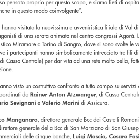
rso pensato proprio per questo scopo, e siamo lieti di ospi
anche in questo modo coinvolgente”.
 hanno visitato la nuovissima e avveniristica filiale di Val d
tagonisti di una serata animata nel centro congressi Agorà.
istico Miramare a Torino di Sangro, dove si sono svolte le va
e i partecipanti hanno simbolicamente intrecciato tre fili di
 di Cassa Centrale) per dar vita ad una rete molto bella, fatt
zione.
 hanno visto un costruttivo confronto a tutto campo su servizi 
 coordinati da
, di Cassa Central
Rainer Anton Atzwanger
e
di Assicura.
rio Sevignani
Valerio Marini
, direttore generale Bcc dei Castelli Romani
sco Manganaro
direttore generale della Bcc di San Marziano di San Giuse
mmerciali delle cinque banche,
Luigi Mascio, Cesare Fasi