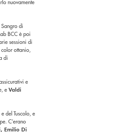
tarlo nuovamente
i Sangro di
 Lab BCC è poi
rie sessioni di
 color ottanio,
a di
assicurativi e
e, e
Valdi
 e del Tuscolo, e
ppe. C’erano
, Emilio Di