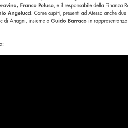
, e il responsabile della Finanza R
ravina, Franco Peluso
. Come ospiti, presenti ad Atessa anche due 
io Angelucci
cc di Anagni, insieme a
in rappresentanza 
Guido Barraco
o: