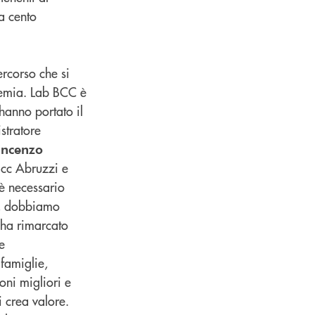
a cento
ercorso che si
ndemia. Lab BCC è
hanno portato il
stratore
incenzo
Bcc Abruzzi e
 è necessario
à, dobbiamo
, ha rimarcato
e
famiglie,
ioni migliori e
i crea valore.