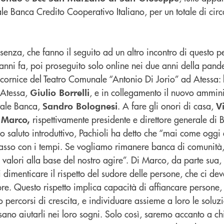
e Banca Credito Cooperativo Italiano, per un totale di circ
esenza, che fanno il seguito ad un altro incontro di questo p
 anni fa, poi proseguito solo online nei due anni della pa
 cornice del Teatro Comunale “Antonio Di Jorio” ad Atessa: 
i Atessa,
, e in collegamento il nuovo ammini
Giulio Borrelli
rale Banca,
. A fare gli onori di casa,
Sandro Bolognesi
V
rispettivamente presidente e direttore generale di 
 Marco,
o saluto introduttivo, Pachioli ha detto che “mai come oggi
 passo con i tempi. Se vogliamo rimanere banca di comunit
i valori alla base del nostro agire”. Di Marco, da parte sua
imenticare il rispetto del sudore delle persone, che ci dev
re. Questo rispetto implica capacità di affiancare persone, 
ro percorsi di crescita, e individuare assieme a loro le soluz
ano aiutarli nei loro sogni. Solo così, saremo accanto a ch