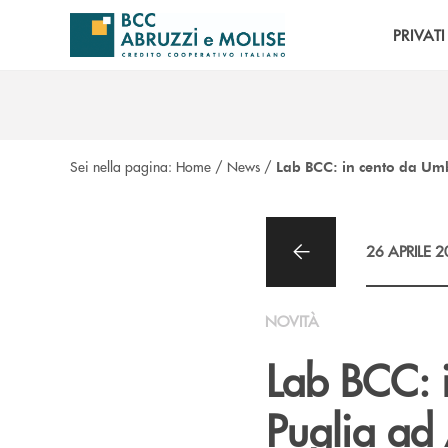
Salta al contenuto principale
PRIVATI
Sei nella pagina:
Home
/
News
/
Lab BCC: in cento da Umb
26 APRILE 
NOVITÀ
Lab BCC: 
Puglia ad 