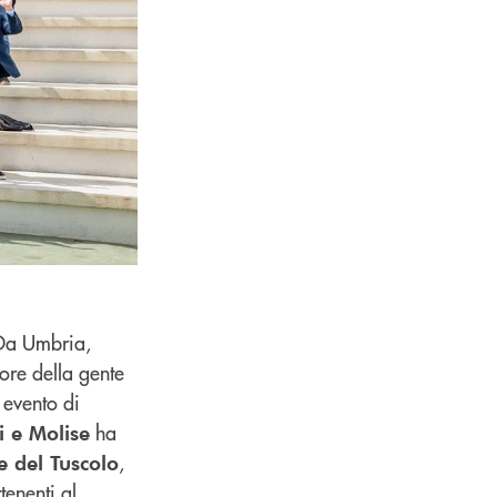
 Da Umbria,
ore della gente
 evento di
ha
i e Molise
,
e del Tuscolo
tenenti al