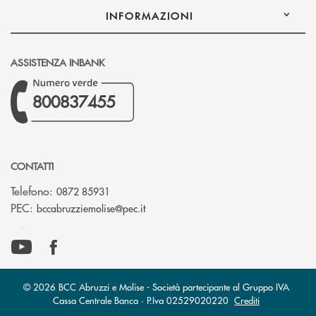
INFORMAZIONI
ASSISTENZA INBANK
800837455
CONTATTI
Telefono:
0872 85931
(si apre l’app di posta elettronica)
PEC:
bccabruzziemolise@pec.it
© 2026 BCC Abruzzi e Molise - Società partecipante al Gruppo IVA
Cassa Centrale Banca · P.Iva 02529020220
Crediti