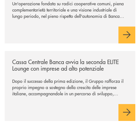
Un'operazione fondata su radici cooperative comuni, piena
complementarietà territoriale e una visione industriale di
lungo periodo, nel pieno rispetto dell'autonomia di Banca
Cambiano. Nei prossimi giorni verrà avviato il periodo di
negoziazione esclusiva per la finalizzazione dell’operazione.
/news/cassa-centrale-banca-avvia-la-seconda-elite-lounge-con-imprese-
Cassa Centrale Banca avvia la seconda ELITE
Lounge con imprese ad alto potenziale
Dopo il successo della prima edizione, il Gruppo rafforza il
proprio impegno a sostegno della crescita delle imprese
italiane, accompagnandole in un percorso di sviluppo,
innovazione e accesso ai mercati dei capitali.