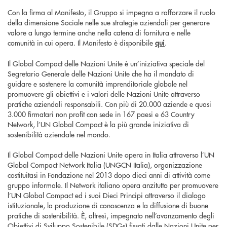
Con la firma al Manifesto, il Gruppo si impegna a rafforzare il ruolo
della dimensione Sociale nelle sue strategie aziendali per generare
valore a lungo termine anche nella catena di fornitura e nelle
comunità in cui opera. Il Manifesto è disponibile
qui
.
Il Global Compact delle Nazioni Unite è un’iniziativa speciale del
Segretario Generale delle Nazioni Unite che ha il mandato di
guidare e sostenere la comunità imprenditoriale globale nel
promuovere gli obiettivi e i valori delle Nazioni Unite attraverso
pratiche aziendali responsabili. Con più di 20.000 aziende e quasi
3.000 firmatari non profit con sede in 167 paesi e 63 Country
Network, l’UN Global Compact è la più grande iniziativa di
sostenibilità aziendale nel mondo.
Il Global Compact delle Nazioni Unite opera in Italia attraverso l’UN
Global Compact Network Italia (UNGCN Italia), organizzazione
costituitasi in Fondazione nel 2013 dopo dieci anni di attività come
gruppo informale. Il Network italiano opera anzitutto per promuovere
l’UN Global Compact ed i suoi Dieci Principi attraverso il dialogo
istituzionale, la produzione di conoscenza e la diffusione di buone
pratiche di sostenibilità. È, altresì, impegnato nell’avanzamento degli
Obiettivi di Sviluppo Sostenibile (SDGs) fissati dalle Nazioni Unite per