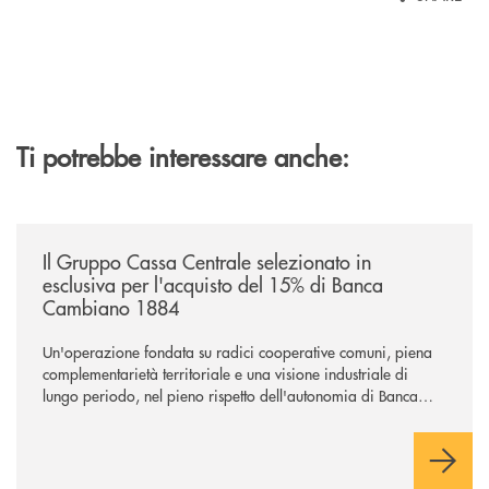
Ti potrebbe interessare anche:
/news/il-gruppo-cassa-centrale-selezionato-in-esclusiva-per-lacquisto
Il Gruppo Cassa Centrale selezionato in
esclusiva per l'acquisto del 15% di Banca
Cambiano 1884
Un'operazione fondata su radici cooperative comuni, piena
complementarietà territoriale e una visione industriale di
lungo periodo, nel pieno rispetto dell'autonomia di Banca
Cambiano. Nei prossimi giorni verrà avviato il periodo di
negoziazione esclusiva per la finalizzazione dell’operazione.