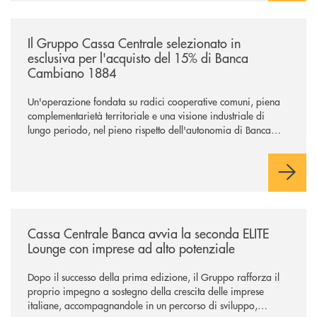
/news/il-gruppo-cassa-centrale-selezionato-in-esclusiva-per-lacquisto
Il Gruppo Cassa Centrale selezionato in
esclusiva per l'acquisto del 15% di Banca
Cambiano 1884
Un'operazione fondata su radici cooperative comuni, piena
complementarietà territoriale e una visione industriale di
lungo periodo, nel pieno rispetto dell'autonomia di Banca
Cambiano. Nei prossimi giorni verrà avviato il periodo di
negoziazione esclusiva per la finalizzazione dell’operazione.
/news/cassa-centrale-banca-avvia-la-seconda-elite-lounge-con-imprese-
Cassa Centrale Banca avvia la seconda ELITE
Lounge con imprese ad alto potenziale
Dopo il successo della prima edizione, il Gruppo rafforza il
proprio impegno a sostegno della crescita delle imprese
italiane, accompagnandole in un percorso di sviluppo,