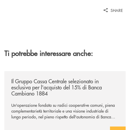
SHARE
Ti potrebbe interessare anche:
/news/il-gruppo-cassa-centrale-selezionato-in-esclusiva-per-lacquisto
Il Gruppo Cassa Centrale selezionato in
esclusiva per l'acquisto del 15% di Banca
Cambiano 1884
Un'operazione fondata su radici cooperative comuni, piena
complementarietà territoriale e una visione industriale di
lungo periodo, nel pieno rispetto dell'autonomia di Banca
Cambiano. Nei prossimi giorni verrà avviato il periodo di
negoziazione esclusiva per la finalizzazione dell’operazione.