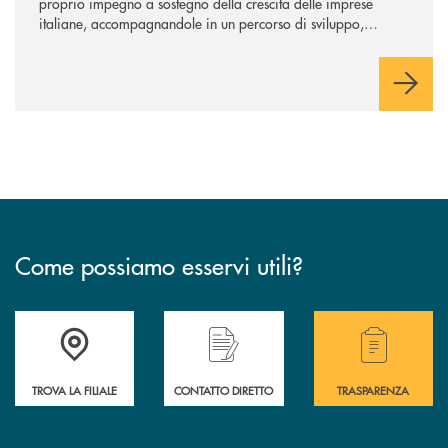
proprio impegno a sostegno della crescita delle imprese
italiane, accompagnandole in un percorso di sviluppo,
innovazione e accesso ai mercati dei capitali.
Come possiamo esservi utili?
Accedi all' elenco completo delle filiali .
Hai bisogno di alcuni
TROVA LA FILIALE
CONTATTO DIRETTO
TRASPARENZA