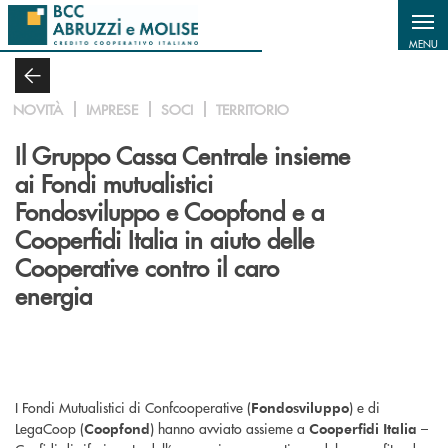
Salta al contenuto principale
MENU
NOVITÀ
IMPRESE
SOCI
TERRITORIO
Il Gruppo Cassa Centrale insieme
ai Fondi mutualistici
Fondosviluppo e Coopfond e a
Cooperfidi Italia in aiuto delle
Cooperative contro il caro
energia
I Fondi Mutualistici di Confcooperative (
) e di
Fondosviluppo
LegaCoop (
) hanno avviato assieme a
–
Coopfond
Cooperfidi Italia