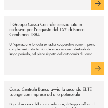
/news/il-gruppo-cassa-centrale-selezionato-in-esclusiva-per-lacquisto
Il Gruppo Cassa Centrale selezionato in
esclusiva per l'acquisto del 15% di Banca
Cambiano 1884
Un'operazione fondata su radici cooperative comuni, piena
complementarietà territoriale e una visione industriale di
lungo periodo, nel pieno rispetto dell'autonomia di Banca
Cambiano. Nei prossimi giorni verrà avviato il periodo di
negoziazione esclusiva per la finalizzazione dell’operazione.
/news/cassa-centrale-banca-avvia-la-seconda-elite-lounge-con-imprese-
Cassa Centrale Banca avvia la seconda ELITE
Lounge con imprese ad alto potenziale
Dopo il successo della prima edizione, il Gruppo rafforza il