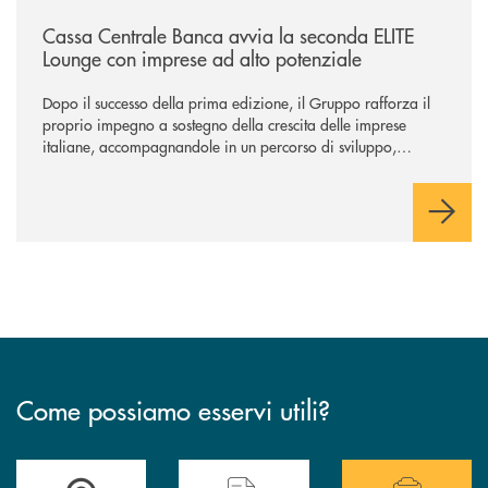
/news/cassa-centrale-banca-avvia-la-seconda-elite-lounge-con-imprese-
Cassa Centrale Banca avvia la seconda ELITE
Lounge con imprese ad alto potenziale
Dopo il successo della prima edizione, il Gruppo rafforza il
proprio impegno a sostegno della crescita delle imprese
italiane, accompagnandole in un percorso di sviluppo,
innovazione e accesso ai mercati dei capitali.
Come possiamo esservi utili?
Accedi all' elenco completo delle filiali .
Hai bisogno di alcuni