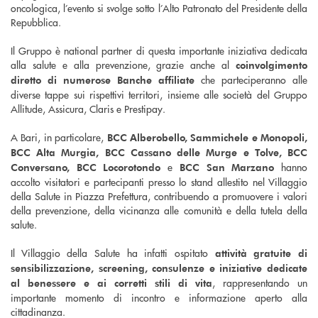
oncologica, l’evento si svolge sotto l’Alto Patronato del Presidente della
Repubblica.
Il Gruppo è national partner di questa importante iniziativa dedicata
alla salute e alla prevenzione, grazie anche al
coinvolgimento
che parteciperanno alle
diretto di numerose Banche affiliate
diverse tappe sui rispettivi territori, insieme alle società del Gruppo
Allitude, Assicura, Claris e Prestipay.
A Bari, in particolare,
BCC Alberobello, Sammichele e Monopoli,
BCC Alta Murgia, BCC Cassano delle Murge e Tolve, BCC
e
hanno
Conversano, BCC Locorotondo
BCC San Marzano
accolto visitatori e partecipanti presso lo stand allestito nel Villaggio
della Salute in Piazza Prefettura, contribuendo a promuovere i valori
della prevenzione, della vicinanza alle comunità e della tutela della
salute.
Il Villaggio della Salute ha infatti ospitato
attività gratuite di
sensibilizzazione, screening, consulenze e iniziative dedicate
, rappresentando un
al benessere e ai corretti stili di vita
importante momento di incontro e informazione aperto alla
cittadinanza.