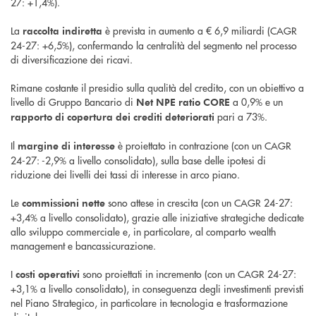
27: +1,4%).
La
è prevista in aumento a € 6,9 miliardi (CAGR
raccolta indiretta
24-27: +6,5%), confermando la centralità del segmento nel processo
di diversificazione dei ricavi.
Rimane costante il presidio sulla qualità del credito, con un obiettivo a
livello di Gruppo Bancario di
a 0,9% e un
Net NPE ratio CORE
pari a 73%.
rapporto di copertura dei crediti deteriorati
Il
è proiettato in contrazione (con un CAGR
margine di interesse
24-27: -2,9% a livello consolidato), sulla base delle ipotesi di
riduzione dei livelli dei tassi di interesse in arco piano.
Le
sono attese in crescita (con un CAGR 24-27:
commissioni nette
+3,4% a livello consolidato), grazie alle iniziative strategiche dedicate
allo sviluppo commerciale e, in particolare, al comparto wealth
management e bancassicurazione.
I
sono proiettati in incremento (con un CAGR 24-27:
costi operativi
+3,1% a livello consolidato), in conseguenza degli investimenti previsti
nel Piano Strategico, in particolare in tecnologia e trasformazione