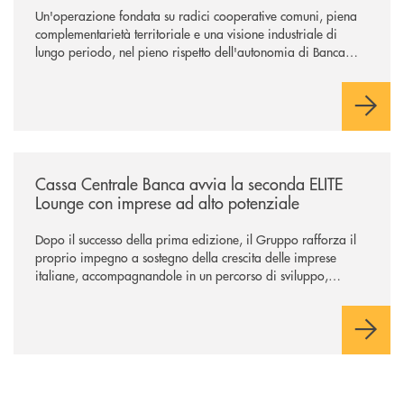
Un'operazione fondata su radici cooperative comuni, piena
complementarietà territoriale e una visione industriale di
lungo periodo, nel pieno rispetto dell'autonomia di Banca
Cambiano. Nei prossimi giorni verrà avviato il periodo di
negoziazione esclusiva per la finalizzazione dell’operazione.
/news/cassa-centrale-banca-avvia-la-seconda-elite-lounge-con-imprese-
Cassa Centrale Banca avvia la seconda ELITE
Lounge con imprese ad alto potenziale
Dopo il successo della prima edizione, il Gruppo rafforza il
proprio impegno a sostegno della crescita delle imprese
italiane, accompagnandole in un percorso di sviluppo,
innovazione e accesso ai mercati dei capitali.