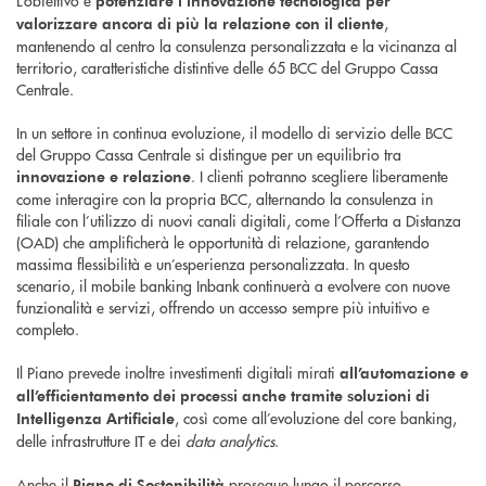
L’obiettivo è
potenziare l’innovazione tecnologica per
,
valorizzare ancora di più la relazione con il cliente
mantenendo al centro la consulenza personalizzata e la vicinanza al
territorio, caratteristiche distintive delle 65 BCC del Gruppo Cassa
Centrale.
In un settore in continua evoluzione, il modello di servizio delle BCC
del Gruppo Cassa Centrale si distingue per un equilibrio tra
. I clienti potranno scegliere liberamente
innovazione e relazione
come interagire con la propria BCC, alternando la consulenza in
filiale con l’utilizzo di nuovi canali digitali, come l’Offerta a Distanza
(OAD) che amplificherà le opportunità di relazione, garantendo
massima flessibilità e un’esperienza personalizzata. In questo
scenario, il mobile banking Inbank continuerà a evolvere con nuove
funzionalità e servizi, offrendo un accesso sempre più intuitivo e
completo.
Il Piano prevede inoltre investimenti digitali mirati
all’automazione e
all’efficientamento dei processi anche tramite soluzioni di
, così come all’evoluzione del core banking,
Intelligenza Artificiale
delle infrastrutture IT e dei
data analytics
.
Anche il
prosegue lungo il percorso
Piano di Sostenibilità