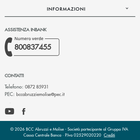
INFORMAZIONI
ASSISTENZA INBANK
800837455
CONTATTI
Telefono:
0872 85931
(si apre l’app di posta elettronica)
PEC:
bccabruzziemolise@pec.it
© 2026 BCC Abruzzi e Molise - Società partecipante al Gruppo IVA
Cassa Centrale Banca · P.Iva 02529020220
Crediti