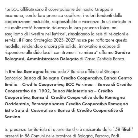
“Le BCC affiliate sono il cuore pulsante del nostro Gruppo e
incarnano, con la loro presenza capillare, i valori fondanti della
cooperazione: mutualità, responsabilità e vicinanza. In un contesto in
cui molte realtà bancarie riducono la loro presenza fisica, noi
scegliamo di investire nei territori, rinsaldando la rete di relazioni e
servizi. Il Piano Strategico 2025–2027 nasce per rafforzare questo
modello, rendendolo ancora più solido, innovativo e capace di
rispondere alle sfide locali con strumenti su misura” afferma
Sandro
di Cassa Centrale Banca.
Bolognesi, Amministratore Delegato
In
hanno sede 7 Banche affiliate al Gruppo
Emilia-Romagna
Bancario:
Banca di Bologna Credito Cooperativo, Banca Centro
Emilia – Credito Cooperativo, BCC Felsinea – Banca di Credito
Cooperativo dal 1902, Banca Malatestiana – Credito
Cooperativo, Banca di Credito Cooperativo della Romagna
Occidentale, Romagnabanca Credito Cooperativo Romagna
e
Est e Sala di Cesenatico
Banca di Credito Cooperativo di
.
Sarsina
1
La presenza territoriale di queste Banche è assicurata dalle 158
filiali
presenti in 86 Comuni nelle province di Bologna, Ferrara, Forlì