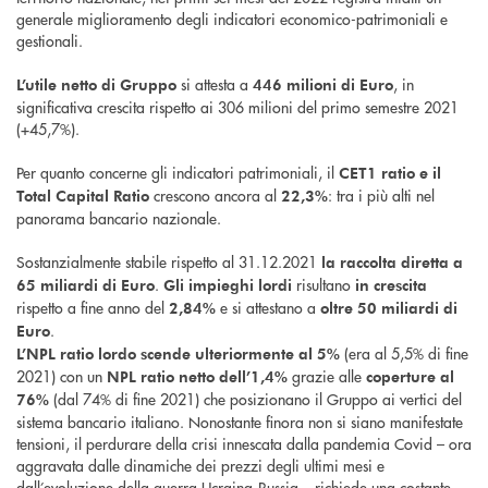
generale miglioramento degli indicatori economico-patrimoniali e
gestionali.
si attesta a
, in
L’utile netto di Gruppo
446 milioni di Euro
significativa crescita rispetto ai 306 milioni del primo semestre 2021
(+45,7%).
Per quanto concerne gli indicatori patrimoniali, il
CET1 ratio e il
crescono ancora al
: tra i più alti nel
Total Capital Ratio
22,3%
panorama bancario nazionale.
Sostanzialmente stabile rispetto al 31.12.2021
la raccolta diretta a
.
risultano
65 miliardi di Euro
Gli impieghi lordi
in crescita
rispetto a fine anno del
e si attestano a
2,84%
oltre 50 miliardi di
.
Euro
(era al 5,5% di fine
L’NPL ratio lordo scende ulteriormente al 5%
2021) con un
grazie alle
NPL ratio netto dell’1,4%
coperture al
(dal 74% di fine 2021) che posizionano il Gruppo ai vertici del
76%
sistema bancario italiano. Nonostante finora non si siano manifestate
tensioni, il perdurare della crisi innescata dalla pandemia Covid – ora
aggravata dalle dinamiche dei prezzi degli ultimi mesi e
dall’evoluzione della guerra Ucraina-Russia – richiede una costante