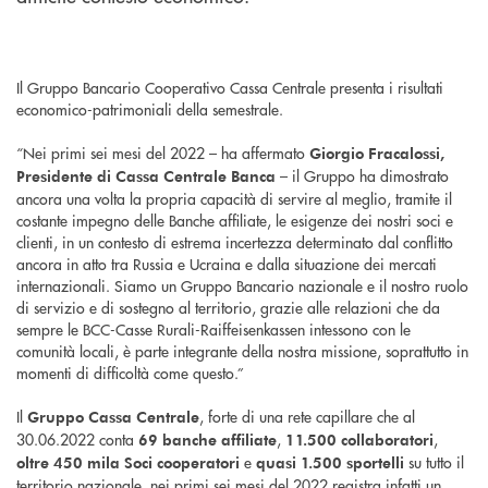
Il Gruppo Bancario Cooperativo Cassa Centrale presenta i risultati
economico-patrimoniali della semestrale.
“Nei primi sei mesi del 2022 – ha affermato
Giorgio Fracalossi,
– il Gruppo ha dimostrato
Presidente di Cassa Centrale Banca
ancora una volta la propria capacità di servire al meglio, tramite il
costante impegno delle Banche affiliate, le esigenze dei nostri soci e
clienti, in un contesto di estrema incertezza determinato dal conflitto
ancora in atto tra Russia e Ucraina e dalla situazione dei mercati
internazionali. Siamo un Gruppo Bancario nazionale e il nostro ruolo
di servizio e di sostegno al territorio, grazie alle relazioni che da
sempre le BCC-Casse Rurali-Raiffeisenkassen intessono con le
comunità locali, è parte integrante della nostra missione, soprattutto in
momenti di difficoltà come questo.”
Il
, forte di una rete capillare che al
Gruppo Cassa Centrale
30.06.2022 conta
,
,
69 banche affiliate
11.500 collaboratori
e
su tutto il
oltre 450 mila Soci cooperatori
quasi 1.500 sportelli
territorio nazionale, nei primi sei mesi del 2022 registra infatti un