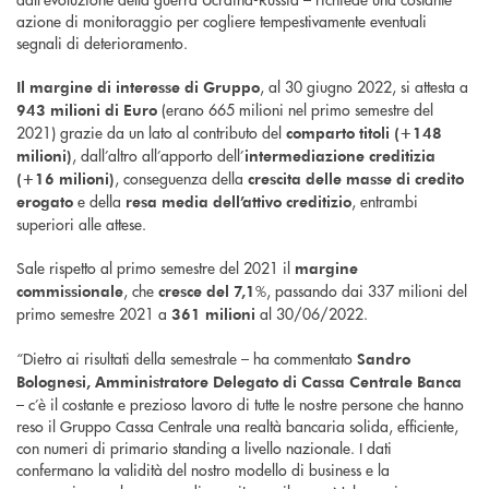
azione di monitoraggio per cogliere tempestivamente eventuali
segnali di deterioramento.
, al 30 giugno 2022, si attesta a
Il margine di interesse di Gruppo
(erano 665 milioni nel primo semestre del
943 milioni di Euro
2021) grazie da un lato al contributo del
comparto titoli (+148
, dall’altro all’apporto dell’
milioni)
intermediazione creditizia
, conseguenza della
(+16 milioni)
crescita delle masse di credito
e della
, entrambi
erogato
resa media dell’attivo creditizio
superiori alle attese.
Sale rispetto al primo semestre del 2021 il
margine
, che
%, passando dai 337 milioni del
commissionale
cresce del 7,1
primo semestre 2021 a
al 30/06/2022.
361 milioni
“Dietro ai risultati della semestrale – ha commentato
Sandro
Bolognesi, Amministratore Delegato di Cassa Centrale Banca
– c’è il costante e prezioso lavoro di tutte le nostre persone che hanno
reso il Gruppo Cassa Centrale una realtà bancaria solida, efficiente,
con numeri di primario standing a livello nazionale. I dati
confermano la validità del nostro modello di business e la