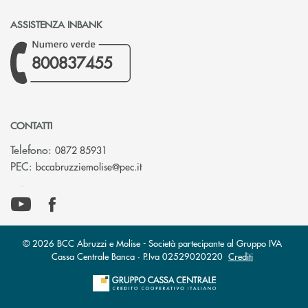
ASSISTENZA INBANK
800837455
CONTATTI
Telefono:
0872 85931
(si apre l’app di posta elettronica)
PEC:
bccabruzziemolise@pec.it
© 2026 BCC Abruzzi e Molise - Società partecipante al Gruppo IVA
Cassa Centrale Banca · P.Iva 02529020220
Crediti