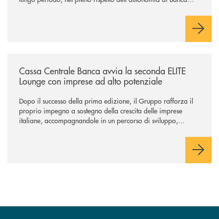
Cambiano. Nei prossimi giorni verrà avviato il periodo di
negoziazione esclusiva per la finalizzazione dell’operazione.
/news/cassa-centrale-banca-avvia-la-seconda-elite-lounge-con-imprese-
Cassa Centrale Banca avvia la seconda ELITE
Lounge con imprese ad alto potenziale
Dopo il successo della prima edizione, il Gruppo rafforza il
proprio impegno a sostegno della crescita delle imprese
italiane, accompagnandole in un percorso di sviluppo,
innovazione e accesso ai mercati dei capitali.