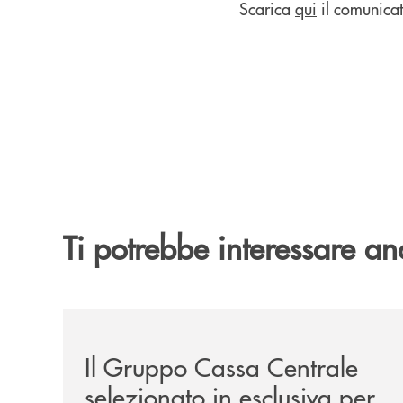
Scarica
qui
il comunica
Ti potrebbe interessare an
/news/il-gruppo-cassa-centrale-selezionato-in-e
Il Gruppo Cassa Centrale
selezionato in esclusiva per