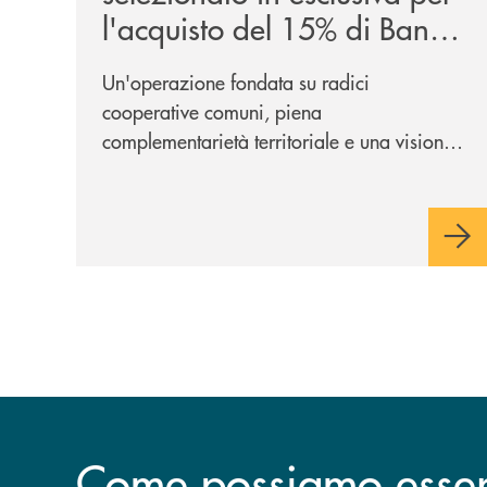
l'acquisto del 15% di Banca
Cambiano 1884
Un'operazione fondata su radici
cooperative comuni, piena
complementarietà territoriale e una visione
industriale di lungo periodo, nel pieno
rispetto dell'autonomia di Banca
Cambiano. Nei prossimi giorni verrà
avviato il periodo di negoziazione
esclusiva per la finalizzazione
dell’operazione.
Come possiamo esserv