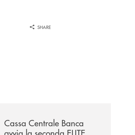
SHARE
iva-per-lacquisto-del-15-di-banca-cambiano-1884/
news/cassa-centrale-banca-avvia-la-seconda-elite-lounge-
Cassa Centrale Banca
avvia la seconda ELITE