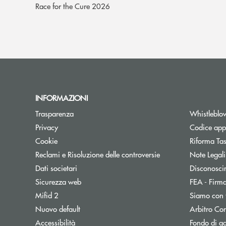
Race for the Cure 2026
INFORMAZIONI
Trasparenza
Whistleblo
Privacy
Codice appa
Cookie
Riforma Ta
Reclami e Risoluzione delle controversie
Note Legali
Dati societari
Disconosci
Sicurezza web
FEA - Firma
Mifid 2
Siamo con 
Apre una nuova finestra
Nuovo default
Arbitro Con
Accessibilità
Fondo di ga