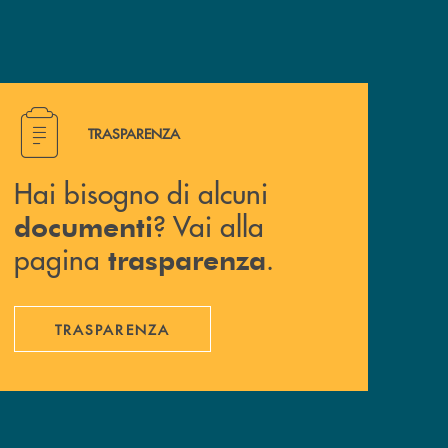
Hai bisogno di alcuni documenti ? Vai alla pagina traspa
TRASPARENZA
Hai bisogno di alcuni
? Vai alla
documenti
pagina
.
trasparenza
TRASPARENZA