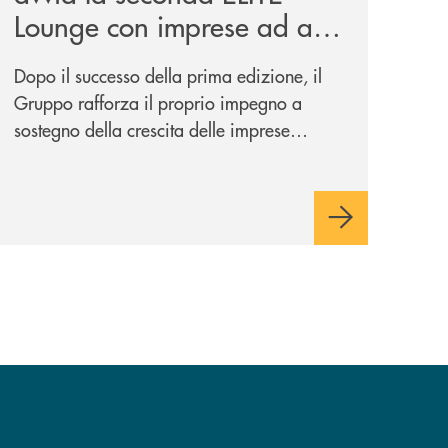
Lounge con imprese ad alto
potenziale
Dopo il successo della prima edizione, il
Gruppo rafforza il proprio impegno a
sostegno della crescita delle imprese
italiane, accompagnandole in un percorso
di sviluppo, innovazione e accesso ai
mercati dei capitali.