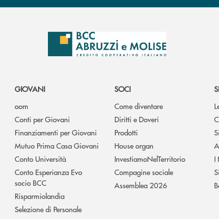
GIOVANI
SOCI
S
oom
Come diventare
L
Conti per Giovani
Diritti e Doveri
C
Finanziamenti per Giovani
Prodotti
S
Mutuo Prima Casa Giovani
House organ
A
Conto Università
InvestiamoNelTerritorio
I
Conto Esperianza Evo
Compagine sociale
S
socio BCC
Assemblea 2026
B
Risparmiolandia
Selezione di Personale