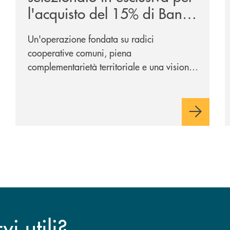
l'acquisto del 15% di Banca
Cambiano 1884
Un'operazione fondata su radici
cooperative comuni, piena
complementarietà territoriale e una visione
industriale di lungo periodo, nel pieno
rispetto dell'autonomia di Banca
Cambiano. Nei prossimi giorni verrà
avviato il periodo di negoziazione
esclusiva per la finalizzazione
dell’operazione.
i utili?