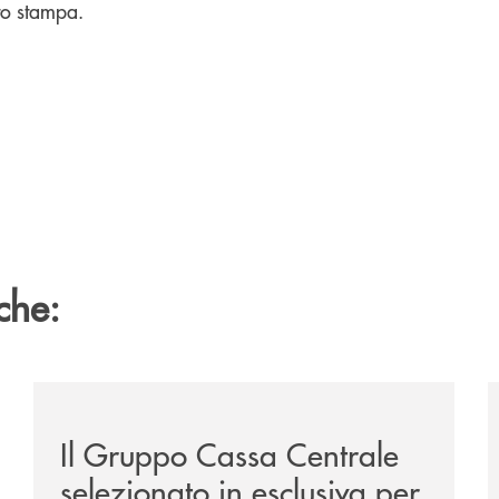
to stampa.
che:
sclusiva-per-lacquisto-del-15-di-banca-cambiano-1884/
/news/il-gruppo-cassa-centrale-selezionato-in-esclus
/
Il Gruppo Cassa Centrale
selezionato in esclusiva per