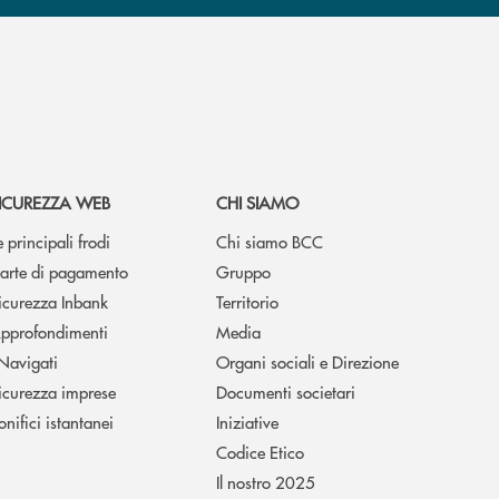
ICUREZZA WEB
CHI SIAMO
e principali frodi
Chi siamo BCC
arte di pagamento
Gruppo
icurezza Inbank
Territorio
pprofondimenti
Media
 Navigati
Organi sociali e Direzione
icurezza imprese
Documenti societari
onifici istantanei
Iniziative
Codice Etico
Il nostro 2025