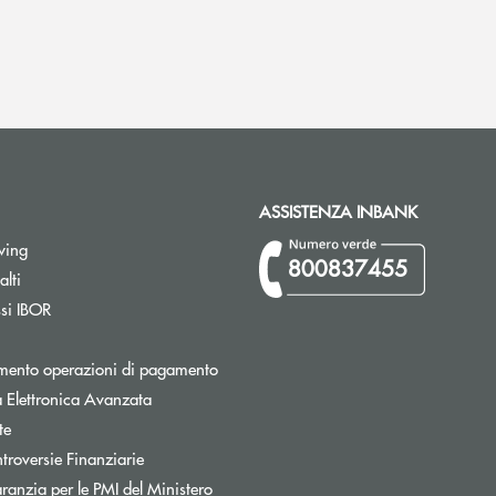
ASSISTENZA INBANK
wing
800837455
Apre una nuova finestra
lti
Apre una nuova finestra
ssi IBOR
Apre una nuova finestra
mento operazioni di pagamento
 Elettronica Avanzata
te
Apre una nuova finestra
troversie Finanziarie
ranzia per le PMI del Ministero