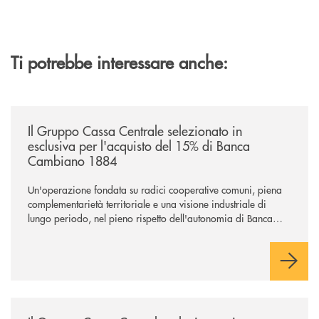
Ti potrebbe interessare anche:
/news/il-gruppo-cassa-centrale-selezionato-in-esclusiva-per-lacquisto
Il Gruppo Cassa Centrale selezionato in
esclusiva per l'acquisto del 15% di Banca
Cambiano 1884
Un'operazione fondata su radici cooperative comuni, piena
complementarietà territoriale e una visione industriale di
lungo periodo, nel pieno rispetto dell'autonomia di Banca
Cambiano. Nei prossimi giorni verrà avviato il periodo di
negoziazione esclusiva per la finalizzazione dell’operazione.
/news/il-gruppo-cassa-centrale-selezionato-in-esclusiva-per-lacquisto