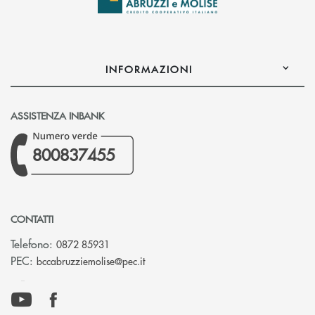
INFORMAZIONI
ASSISTENZA INBANK
800837455
CONTATTI
Telefono:
0872 85931
(si apre l’app di posta elettronica)
PEC:
bccabruzziemolise@pec.it