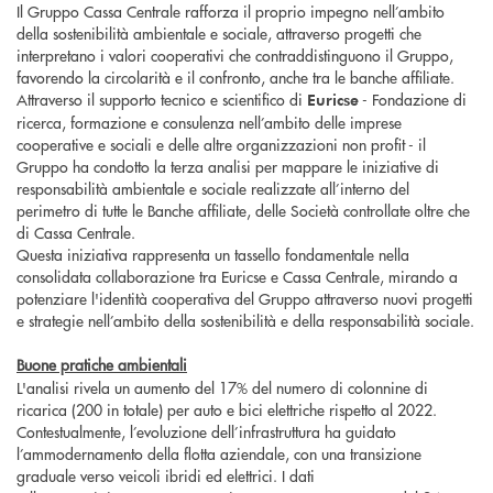
Il Gruppo Cassa Centrale rafforza il proprio impegno nell’ambito
della sostenibilità ambientale e sociale, attraverso progetti che
interpretano i valori cooperativi che contraddistinguono il Gruppo,
favorendo la circolarità e il confronto, anche tra le banche affiliate.
Attraverso il supporto tecnico e scientifico di
- Fondazione di
Euricse
ricerca, formazione e consulenza nell’ambito delle imprese
cooperative e sociali e delle altre organizzazioni non profit - il
Gruppo ha condotto la terza analisi per mappare le iniziative di
responsabilità ambientale e sociale realizzate all’interno del
perimetro di tutte le Banche affiliate, delle Società controllate oltre che
di Cassa Centrale.
Questa iniziativa rappresenta un tassello fondamentale nella
consolidata collaborazione tra Euricse e Cassa Centrale, mirando a
potenziare l'identità cooperativa del Gruppo attraverso nuovi progetti
e strategie nell’ambito della sostenibilità e della responsabilità sociale.
Buone pratiche ambientali
L'analisi rivela un aumento del 17% del numero di colonnine di
ricarica (200 in totale) per auto e bici elettriche rispetto al 2022.
Contestualmente, l’evoluzione dell’infrastruttura ha guidato
l’ammodernamento della flotta aziendale, con una transizione
graduale verso veicoli ibridi ed elettrici. I dati