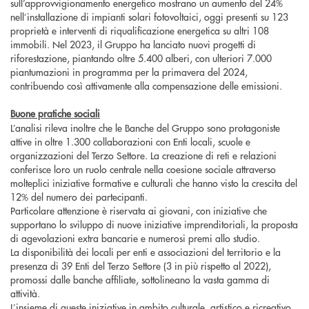
sull’approvvigionamento energetico mostrano un aumento del 24%
nell’installazione di impianti solari fotovoltaici, oggi presenti su 123
proprietà e interventi di riqualificazione energetica su altri 108
immobili. Nel 2023, il Gruppo ha lanciato nuovi progetti di
riforestazione, piantando oltre 5.400 alberi, con ulteriori 7.000
piantumazioni in programma per la primavera del 2024,
contribuendo così attivamente alla compensazione delle emissioni.
Buone pratiche sociali
L’analisi rileva inoltre che le Banche del Gruppo sono protagoniste
attive in oltre 1.300 collaborazioni con Enti locali, scuole e
organizzazioni del Terzo Settore. La creazione di reti e relazioni
conferisce loro un ruolo centrale nella coesione sociale attraverso
molteplici iniziative formative e culturali che hanno visto la crescita del
12% del numero dei partecipanti.
Particolare attenzione è riservata ai giovani, con iniziative che
supportano lo sviluppo di nuove iniziative imprenditoriali, la proposta
di agevolazioni extra bancarie e numerosi premi allo studio.
La disponibilità dei locali per enti e associazioni del territorio e la
presenza di 39 Enti del Terzo Settore (3 in più rispetto al 2022),
promossi dalle banche affiliate, sottolineano la vasta gamma di
attività.
L’insieme di queste iniziative in ambito culturale, artistico e ricreativo,