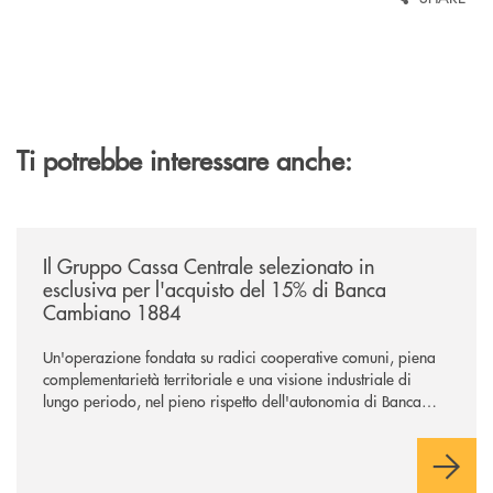
Ti potrebbe interessare anche:
/news/il-gruppo-cassa-centrale-selezionato-in-esclusiva-per-lacquisto
Il Gruppo Cassa Centrale selezionato in
esclusiva per l'acquisto del 15% di Banca
Cambiano 1884
Un'operazione fondata su radici cooperative comuni, piena
complementarietà territoriale e una visione industriale di
lungo periodo, nel pieno rispetto dell'autonomia di Banca
Cambiano. Nei prossimi giorni verrà avviato il periodo di
negoziazione esclusiva per la finalizzazione dell’operazione.