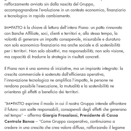
rafforzamento avviato sin dalla nascita del Gruppo,
accompagnandone l’evoluzione in un contesto economico, finanziario
e tecnologico in rapido cambiamento.
IM•PATTO è la chiave di lettura dell’intero Piano: un patto rinnovato
con Banche Affiliate, soci, clienti e territori e, allo stesso tempo, la
volontà di generare un impatto consapevole, misurabile e duraturo
non solo economico-finanziario ma anche sociale e di sostenibilità
per i territori. Non solo obiettivi, ma responsabilità; non solo visione,
ma capacità di tradurre la strategia in risultati concreti.
Il Piano non è una somma di iniziative, ma un impianto integrato: la
crescita commerciale è sostenuta dall’efficienza operativa,
l’innovazione tecnologica ne amplifica l’impatto, le persone ne
rendono possibile l’esecuzione, la mutualità e la sostenibilità ne
orientano gli effetti a beneficio dei territori.
“IM•PATTO esprime il modo in cui il nostro Gruppo intende affrontare
il futuro: con scelte responsabili, consapevoli degli effetti che generano
nel tempo” – afferma
Giorgio Fracalossi, Presidente di Cassa
– “Come Gruppo cooperativo, continuiamo a
Centrale Banca
credere in una crescita che crea valore diffuso, rafforzando il legame