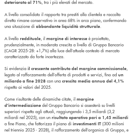
, tra i più elevati del mercato.
deteriorato al 71%
A livello consolidato il rapporto tra prestiti alla clientela e raccolta
diretta rimane conservativo in area 68% in arco piano, confermando
una situazione di
.
abbondante liquidità strutturale
A livello
, il
è proiettato,
reddituale
margine di interesse
prudenzialmente, in moderata crescita a livello di Gruppo Bancario
(CAGR 2025-28: +1,7%) alla luce dell’attuale contesto di mercato
caratterizzato da forte incertezza.
Si evidenzia
,
il crescente contributo del margine commissionale
legato al rafforzamento dell’offerta di prodotti e servizi, fino ad
un
con una
miliardo a fine 2028
crescita media annua del 4,1%
rispetto ai valori del 2025.
Come risultante delle dinamiche citate, il
margine
del Gruppo Bancario si assesterà su livelli
d’intermediazione
superiori rispetto agli attuali, raggiungendo i 3,5 miliardi (3,2
miliardi nel 2025), con un
risultato operativo pari a 1,45 miliardi
a fine Piano, che fattorizza il piano di
(300 milioni
investimenti IT
nel triennio 2025 - 2028), il rafforzamento dell’organico di Gruppo, e