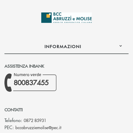
INFORMAZIONI
ASSISTENZA INBANK
800837455
CONTATTI
Telefono:
0872 85931
(si apre l’app di posta elettronica)
PEC:
bccabruzziemolise@pec.it