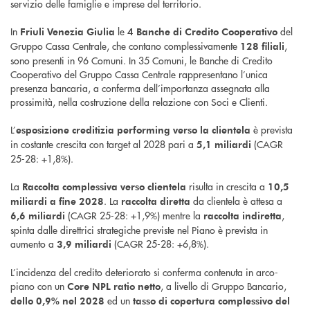
servizio delle famiglie e imprese del territorio.
In
le
del
Friuli Venezia Giulia
4 Banche di Credito Cooperativo
Gruppo Cassa Centrale, che contano complessivamente
,
128 filiali
sono presenti in 96 Comuni. In 35 Comuni, le Banche di Credito
Cooperativo del Gruppo Cassa Centrale rappresentano l’unica
presenza bancaria, a conferma dell’importanza assegnata alla
prossimità, nella costruzione della relazione con Soci e Clienti.
L’
è prevista
esposizione creditizia performing verso la clientela
in costante crescita con target al 2028 pari a
(CAGR
5,1 miliardi
25-28: +1,8%).
La
risulta in crescita a
Raccolta complessiva verso clientela
10,5
. La
da clientela è attesa a
miliardi a fine 2028
raccolta diretta
(CAGR 25-28: +1,9%) mentre la
,
6,6 miliardi
raccolta indiretta
spinta dalle direttrici strategiche previste nel Piano è prevista in
aumento a
(CAGR 25-28: +6,8%).
3,9 miliardi
L’incidenza del credito deteriorato si conferma contenuta in arco-
piano con un
, a livello di Gruppo Bancario,
Core NPL ratio netto
ed un
dello 0,9% nel 2028
tasso di copertura complessivo del