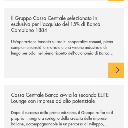
/news/il-gruppo-cassa-centrale-selezionato-in-esclusiva-per-lacquisto
Il Gruppo Cassa Centrale selezionato in
esclusiva per l'acquisto del 15% di Banca
Cambiano 1884
Un'operazione fondata su radici cooperative comuni, piena
complementarietà territoriale e una visione industriale di
lungo periodo, nel pieno rispetto dell'autonomia di Banca
Cambiano. Nei prossimi giorni verrà avviato il periodo di
negoziazione esclusiva per la finalizzazione dell’operazione.
/news/cassa-centrale-banca-avvia-la-seconda-elite-lounge-con-imprese-
Cassa Centrale Banca avvia la seconda ELITE
Lounge con imprese ad alto potenziale
Dopo il successo della prima edizione, il Gruppo rafforza il
proprio impegno a sostegno della crescita delle imprese
italiane, accompagnandole in un percorso di sviluppo,