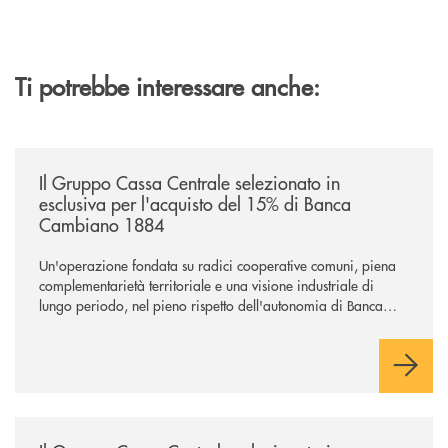
Ti potrebbe interessare anche:
/news/il-gruppo-cassa-centrale-selezionato-in-esclusiva-per-lacquisto
Il Gruppo Cassa Centrale selezionato in
esclusiva per l'acquisto del 15% di Banca
Cambiano 1884
Un'operazione fondata su radici cooperative comuni, piena
complementarietà territoriale e una visione industriale di
lungo periodo, nel pieno rispetto dell'autonomia di Banca
Cambiano. Nei prossimi giorni verrà avviato il periodo di
negoziazione esclusiva per la finalizzazione dell’operazione.
/news/il-gruppo-cassa-centrale-selezionato-in-esclusiva-per-lacquisto