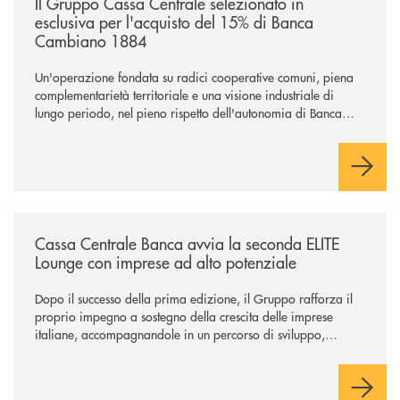
Il Gruppo Cassa Centrale selezionato in
esclusiva per l'acquisto del 15% di Banca
Cambiano 1884
Un'operazione fondata su radici cooperative comuni, piena
complementarietà territoriale e una visione industriale di
lungo periodo, nel pieno rispetto dell'autonomia di Banca
Cambiano. Nei prossimi giorni verrà avviato il periodo di
negoziazione esclusiva per la finalizzazione dell’operazione.
/news/cassa-centrale-banca-avvia-la-seconda-elite-lounge-con-imprese-
Cassa Centrale Banca avvia la seconda ELITE
Lounge con imprese ad alto potenziale
Dopo il successo della prima edizione, il Gruppo rafforza il
proprio impegno a sostegno della crescita delle imprese
italiane, accompagnandole in un percorso di sviluppo,
innovazione e accesso ai mercati dei capitali.