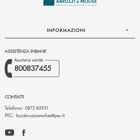
INFORMAZIONI
ASSISTENZA INBANK
800837455
CONTATTI
Telefono:
0872 85931
(si apre l’app di posta elettronica)
PEC:
bccabruzziemolise@pec.it