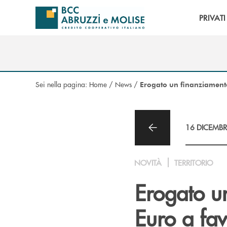
Salta al contenuto principale
PRIVATI
Sei nella pagina:
Home
/
News
/
Erogato un finanziamento 
16 DICEMBR
NOVITÀ
TERRITORIO
Erogato un
Euro a fav