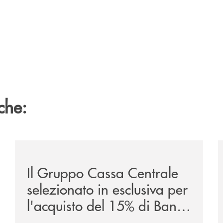
che:
sclusiva-per-lacquisto-del-15-di-banca-cambiano-1884/
/news/il-gruppo-cassa-centrale-selezionato-in-esclus
/
Il Gruppo Cassa Centrale
selezionato in esclusiva per
l'acquisto del 15% di Banca
Cambiano 1884