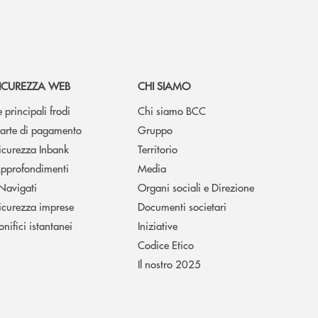
ICUREZZA WEB
CHI SIAMO
e principali frodi
Chi siamo BCC
arte di pagamento
Gruppo
icurezza Inbank
Territorio
pprofondimenti
Media
 Navigati
Organi sociali e Direzione
icurezza imprese
Documenti societari
onifici istantanei
Iniziative
Codice Etico
Il nostro 2025