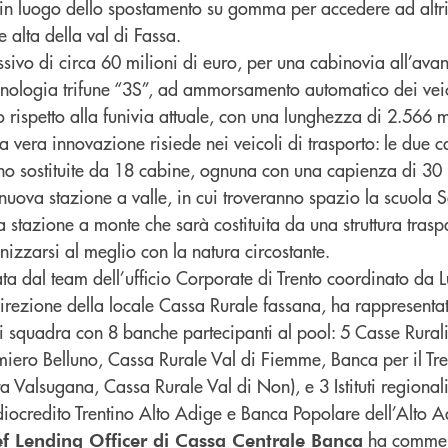
ia in luogo dello spostamento su gomma per accedere ad altri
 alta della val di Fassa.
sivo di circa 60 milioni di euro, per una cabinovia all’ava
cnologia trifune “3S”, ad ammorsamento automatico dei veico
to rispetto alla funivia attuale, con una lunghezza di 2.566 m
 La vera innovazione risiede nei veicoli di trasporto: le due
o sostituite da 18 cabine, ognuna con una capienza di 30
nuova stazione a valle, in cui troveranno spazio la scuola S
una stazione a monte che sarà costituita da una struttura tras
nizzarsi al meglio con la natura circostante.
a dal team dell’ufficio Corporate di Trento coordinato da L
irezione della locale Cassa Rurale fassana, ha rappresenta
i squadra con 8 banche partecipanti al pool: 5 Casse Rurali t
miero Belluno, Cassa Rurale Val di Fiemme, Banca per il Tre
 Valsugana, Cassa Rurale Val di Non), e 3 Istituti regional
diocredito Trentino Alto Adige e Banca Popolare dell’Alto A
ha commen
ef Lending Officer di Cassa Centrale Banca