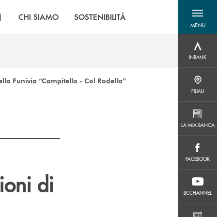
|
CHI SIAMO
SOSTENIBILITÀ
MENU
menu destra
INBANK
INBANK
ella Funivia “Campitello - Col Rodella”
FILIALI
FILIALI
LA MIA BANCA
LA MIA BANCA
FACEBOOK
FACEBOOK
ioni di
BCCHANNEL
BCCHANNEL