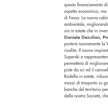
questo finanziamento di 
aspetto economico, ma r
di Fassa. La nuova cabino
ambientale, migliorando 
sia in estate che in inve
Daniele Dezulian, Pr
porterà nuovamente la Val
risalita. Il nuovo impia
Superski e rappresenterà
permetterà di migliorare
piste da sci ed il caros
Rodella in estate, riduce
mezzi di trasporto su g
banche del territorio pe
della nostra Società, ch