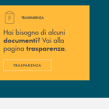
Hai bisogno di alcuni documenti ? Vai alla pagina traspa
TRASPARENZA
Hai bisogno di alcuni
? Vai alla
documenti
pagina
.
trasparenza
TRASPARENZA