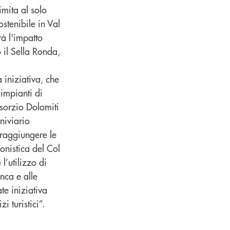
imita al solo
stenibile in Val
rà l'impatto
 il Sella Ronda,
 iniziativa, che
 impianti di
nsorzio Dolomiti
niviario
o raggiungere le
onistica del Col
l’utilizzo di
nca e alle
te iniziativa
 turistici”.