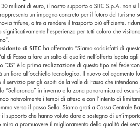
30 milioni di euro, il nostro supporto a SITC S.p.A. non si l
appresenta un impegno concreto per il futuro del turismo so
via trifune, oltre a rendere il trasporto più efficiente, ridur
significativamente l'esperienza per tutti coloro che visitano
rno”.
ha affermato “Siamo soddisfatti di questa
esidente di SITC
 di Fassa a fare un salto di qualità nell’offerta legata agli
nto “3S” è la prima realizzazione di questo tipo nel federco
 un fiore all’occhiello tecnologico. Il nuovo collegamento fu
 il servizio per gli ospiti della valle di Fassa che intendon
ello “Sellaronda” in inverno e la zona panoramica ed escursi
ndo notevolmente i tempi di attesa e con l’intento di limitare 
omma verso il passo Sella. Siamo grati a Cassa Centrale Ba
r il supporto che hanno voluto dare a sostegno di un’importa
e mira a promuovere il miglioramento della qualità dei servizi