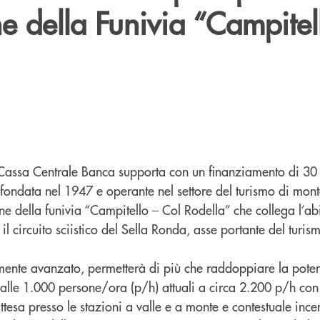
ne della Funivia “Campitel
assa Centrale Banca supporta con un finanziamento di 30 
 fondata nel 1947 e operante nel settore del turismo di mon
one della funivia “Campitello – Col Rodella” che collega l’abi
il circuito sciistico del Sella Ronda, asse portante del turis
mente avanzato, permetterà di più che raddoppiare la poten
dalle 1.000 persone/ora (p/h) attuali a circa 2.200 p/h co
ttesa presso le stazioni a valle e a monte e contestuale ince