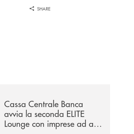
SHARE
iva-per-lacquisto-del-15-di-banca-cambiano-1884/
news/cassa-centrale-banca-avvia-la-seconda-elite-lounge-
Cassa Centrale Banca
avvia la seconda ELITE
Lounge con imprese ad alto
potenziale