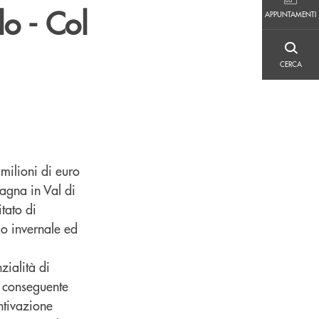
APPUNTAMENTI
lo - Col
APPUNTAMENTI
CERCA
CERCA
milioni di euro
tagna in Val di
tato di
mo invernale ed
zialità di
n conseguente
ntivazione