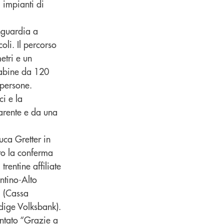
 impianti di
nguardia a
li. Il percorso
etri e un
 cabine da 120
 persone.
ci e la
parente e da una
uca Gretter in
to la conferma
rentine affiliate
ntino-Alto
i (Cassa
dige Volksbank).
tato “Grazie a