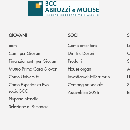
GIOVANI
SOCI
S
oom
Come diventare
L
Conti per Giovani
Diritti e Doveri
C
Finanziamenti per Giovani
Prodotti
S
Mutuo Prima Casa Giovani
House organ
A
Conto Università
InvestiamoNelTerritorio
I
Conto Esperianza Evo
Compagine sociale
S
socio BCC
Assemblea 2026
B
Risparmiolandia
Selezione di Personale