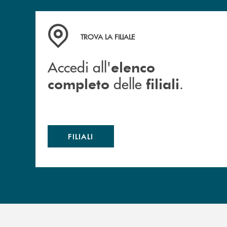
Accedi all' elenco completo delle filiali .
TROVA LA FILIALE
Accedi all'
elenco
delle
.
completo
filiali
FILIALI