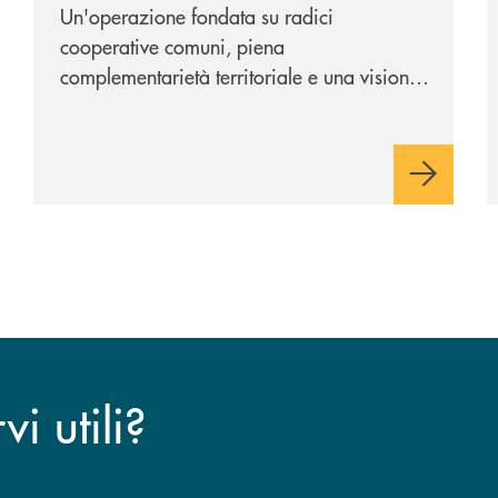
Un'operazione fondata su radici
cooperative comuni, piena
complementarietà territoriale e una visione
industriale di lungo periodo, nel pieno
rispetto dell'autonomia di Banca
Cambiano. Nei prossimi giorni verrà
avviato il periodo di negoziazione
esclusiva per la finalizzazione
dell’operazione.
i utili?