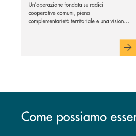
Un'operazione fondata su radici
cooperative comuni, piena
complementarietà territoriale e una visione
industriale di lungo periodo, nel pieno
rispetto dell'autonomia di Banca
Cambiano. Nei prossimi giorni verrà
avviato il periodo di negoziazione
esclusiva per la finalizzazione
dell’operazione.
Come possiamo esserv