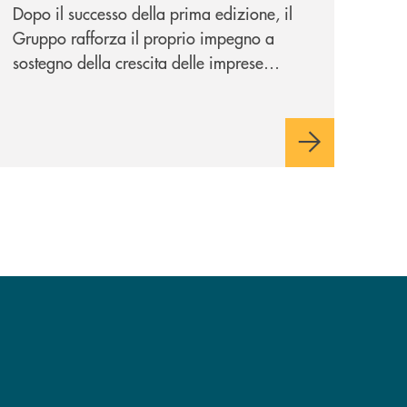
Dopo il successo della prima edizione, il
Gruppo rafforza il proprio impegno a
sostegno della crescita delle imprese
italiane, accompagnandole in un percorso
di sviluppo, innovazione e accesso ai
mercati dei capitali.