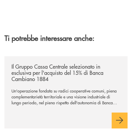
Ti potrebbe interessare anche:
/news/il-gruppo-cassa-centrale-selezionato-in-esclusiva-per-lacquisto
Il Gruppo Cassa Centrale selezionato in
esclusiva per l'acquisto del 15% di Banca
Cambiano 1884
Un'operazione fondata su radici cooperative comuni, piena
complementarietà territoriale e una visione industriale di
lungo periodo, nel pieno rispetto dell'autonomia di Banca
Cambiano. Nei prossimi giorni verrà avviato il periodo di
negoziazione esclusiva per la finalizzazione dell’operazione.