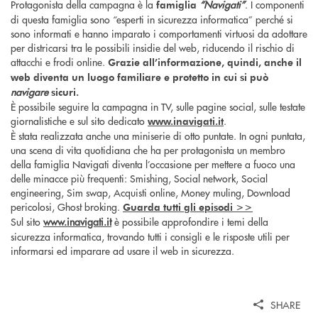
Protagonista della campagna è la
“Navigati”
. I componenti
famiglia
di questa famiglia sono “esperti in sicurezza informatica” perché si
sono informati e hanno imparato i comportamenti virtuosi da adottare
per districarsi tra le possibili insidie del web, riducendo il rischio di
attacchi e frodi online.
Grazie all’informazione, quindi, anche il
web diventa un luogo familiare e protetto in cui si può
navigare
sicuri.
È possibile seguire la campagna in TV, sulle pagine social, sulle testate
giornalistiche e sul sito dedicato
.
www.inavigati.it
È stata realizzata anche una miniserie di otto puntate. In ogni puntata,
una scena di vita quotidiana che ha per protagonista un membro
della famiglia Navigati diventa l’occasione per mettere a fuoco una
delle minacce più frequenti: Smishing, Social network, Social
engineering, Sim swap, Acquisti online, Money muling, Download
pericolosi, Ghost broking.
Guarda tutti gli episodi >>
Sul sito
www.inavigati.it
è possibile approfondire i temi della
sicurezza informatica, trovando tutti i consigli e le risposte utili per
informarsi ed imparare ad usare il web in sicurezza.
SHARE