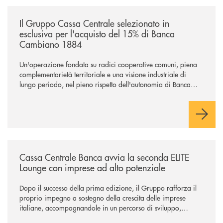
/news/il-gruppo-cassa-centrale-selezionato-in-esclusiva-per-lacquisto
Il Gruppo Cassa Centrale selezionato in
esclusiva per l'acquisto del 15% di Banca
Cambiano 1884
Un'operazione fondata su radici cooperative comuni, piena
complementarietà territoriale e una visione industriale di
lungo periodo, nel pieno rispetto dell'autonomia di Banca
Cambiano. Nei prossimi giorni verrà avviato il periodo di
negoziazione esclusiva per la finalizzazione dell’operazione.
/news/cassa-centrale-banca-avvia-la-seconda-elite-lounge-con-imprese-
Cassa Centrale Banca avvia la seconda ELITE
Lounge con imprese ad alto potenziale
Dopo il successo della prima edizione, il Gruppo rafforza il
proprio impegno a sostegno della crescita delle imprese
italiane, accompagnandole in un percorso di sviluppo,
innovazione e accesso ai mercati dei capitali.