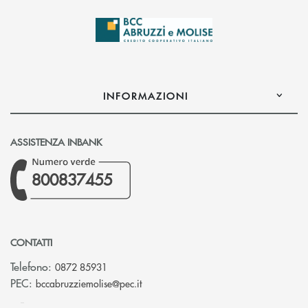
INFORMAZIONI
ASSISTENZA INBANK
800837455
CONTATTI
Telefono:
0872 85931
(si apre l’app di posta elettronica)
PEC:
bccabruzziemolise@pec.it