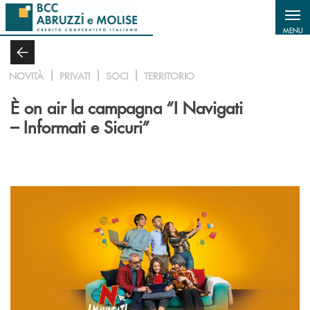
Salta al contenuto principale
MENU
NOVITÀ
PRIVATI
SOCI
TERRITORIO
È on air la campagna “I Navigati
– Informati e Sicuri”