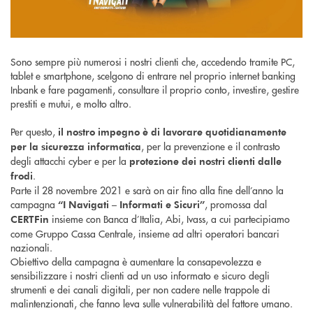
Sono sempre più numerosi i nostri clienti che, accedendo tramite PC,
tablet e smartphone, scelgono di entrare nel proprio internet banking
Inbank e fare pagamenti, consultare il proprio conto, investire, gestire
prestiti e mutui, e molto altro.
Per questo,
il nostro impegno è di lavorare quotidianamente
, per la prevenzione e il contrasto
per la sicurezza informatica
degli attacchi cyber e per la
protezione dei nostri clienti dalle
.
frodi
Parte il 28 novembre 2021 e sarà on air fino alla fine dell’anno la
campagna
, promossa dal
“I Navigati – Informati e Sicuri”
insieme con Banca d’Italia, Abi, Ivass, a cui partecipiamo
CERTFin
come Gruppo Cassa Centrale, insieme ad altri operatori bancari
nazionali.
Obiettivo della campagna è aumentare la consapevolezza e
sensibilizzare i nostri clienti ad un uso informato e sicuro degli
strumenti e dei canali digitali, per non cadere nelle trappole di
malintenzionati, che fanno leva sulle vulnerabilità del fattore umano.