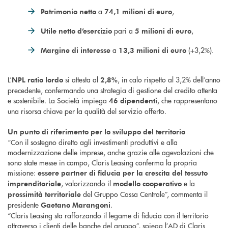
a
,
Patrimonio netto
74,1 milioni di euro
pari a
,
Utile netto d’esercizio
5 milioni di euro
a
(+3,2%).
Margine di interesse
13,3 milioni di euro
L’
si attesta al
, in calo rispetto al 3,2% dell’anno
NPL ratio lordo
2,8%
precedente, confermando una strategia di gestione del credito attenta
e sostenibile. La Società impiega
, che rappresentano
46 dipendenti
una risorsa chiave per la qualità del servizio offerto.
Un punto di riferimento per lo sviluppo del territorio
“Con il sostegno diretto agli investimenti produttivi e alla
modernizzazione delle imprese, anche grazie alle agevolazioni che
sono state messe in campo, Claris Leasing conferma la propria
missione:
essere partner di fiducia per la crescita del tessuto
, valorizzando il
e la
imprenditoriale
modello cooperativo
del Gruppo Cassa Centrale”, commenta il
prossimità territoriale
presidente
.
Gaetano Marangoni
“Claris Leasing sta rafforzando il legame di fiducia con il territorio
attraverso i clienti delle banche del gruppo”, spiega l’AD di Claris