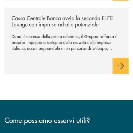
/news/cassa-centrale-banca-avvia-la-seconda-elite-lounge-con-imprese-
Cassa Centrale Banca avvia la seconda ELITE
Lounge con imprese ad alto potenziale
Dopo il successo della prima edizione, il Gruppo rafforza il
proprio impegno a sostegno della crescita delle imprese
italiane, accompagnandole in un percorso di sviluppo,
innovazione e accesso ai mercati dei capitali.
Come possiamo esservi utili?