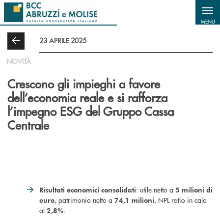
Salta al contenuto principale
MENU
23 APRILE 2025
NOVITÀ
Crescono gli impieghi a favore
dell’economia reale e si rafforza
l’impegno ESG del Gruppo Cassa
Centrale
: utile netto a
Risultati economici consolidati
5 milioni di
, patrimonio netto a
, NPL ratio in calo
euro
74,1 milioni
al
.
2,8%