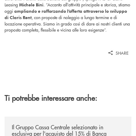
Leasing
. “Accanto all’attività principale e storica, stiamo
Michele Bini
oggi
ampliando e rafforzando l’offerta attraverso lo sviluppo
, con proposte di noleggio a lungo termine e di
di Claris Rent
locazione operativa. Siamo in grado così di dare ai nostri clienti una
proposta completa, flessibile e vicina alle loro esigenze”.
SHARE
Ti potrebbe interessare anche:
/news/il-gruppo-cassa-centrale-selezionato-in-esclusiva-per-lacquisto
Il Gruppo Cassa Centrale selezionato in
esclusiva per l'acquisto del 15% di Banca