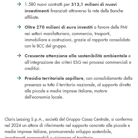
1.580 nuovi contratti per
313,1 milioni di nuovi
finanziati attraverso la rete delle Banche
investimenti
affiliate.
a favore delle PMI
Oltre 270 milioni di euro investiti
nei settori manifatturiero, commercio, trasporti,
immobiliare e costruzioni, grazie al rapporto consolidato
con le BCC del gruppo.
e
Crescente attenzione alla sostenibilità ambientale
all’integrazione dei criteri ESG nei processi commerciali e
creditizi.
, con consolidamento della
Presidio territoriale capillare
presenza su tutto il territorio nazionale, al supporto diretto
alle piccole e medie imprese italiane, motore
dell’economia locale.
Claris Leasing S.p.A., società del Gruppo Cassa Centrale, si conferma
nel 2024 un attore di riferimento nel supporto concreto alle piccole e
medie imprese italiane, promuovendo sviluppo sostenibile,
investimenti responsabili e vicinanza al territorio.