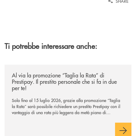
SHARE
Ti potrebbe interessare anche:
/news/al-via-la-promozione-taglia-la-rata-di-prestipay-il-prestito-perso
Al via la promozione “Taglia la Rata” di
Prestipay. Il prestito personale che si fa in due
per te!
Solo fino al 15 luglio 2026, grazie alla promozione “Taglia
la Rata” sarà possibile richiedere un prestito Prestipay con il
vantaggio di una rata più leggera da metà piano di
rimborso.