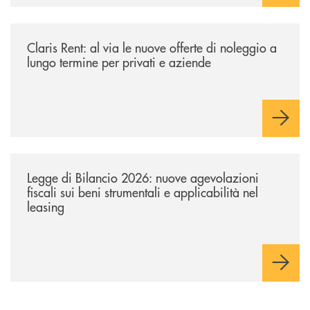
/news/claris-rent-al-via-le-nuove-offerte-di-noleggio-a-lungo-termine-p
Claris Rent: al via le nuove offerte di noleggio a
lungo termine per privati e aziende
/news/legge-di-bilancio-2026-nuove-agevolazioni-fiscali-sui-beni-strume
Legge di Bilancio 2026: nuove agevolazioni
fiscali sui beni strumentali e applicabilità nel
leasing