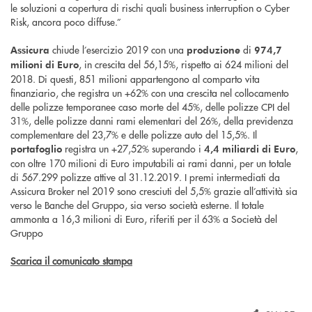
le soluzioni a copertura di rischi quali business interruption o Cyber
Risk, ancora poco diffuse.”
chiude l’esercizio 2019 con una
di
Assicura
produzione
974,7
, in crescita del 56,15%, rispetto ai 624 milioni del
milioni di Euro
2018. Di questi, 851 milioni appartengono al comparto vita
finanziario, che registra un +62% con una crescita nel collocamento
delle polizze temporanee caso morte del 45%, delle polizze CPI del
31%, delle polizze danni rami elementari del 26%, della previdenza
complementare del 23,7% e delle polizze auto del 15,5%. Il
registra un +27,52% superando i
,
portafoglio
4,4 miliardi di Euro
con oltre 170 milioni di Euro imputabili ai rami danni, per un totale
di 567.299 polizze attive al 31.12.2019. I premi intermediati da
Assicura Broker nel 2019 sono cresciuti del 5,5% grazie all’attività sia
verso le Banche del Gruppo, sia verso società esterne. Il totale
ammonta a 16,3 milioni di Euro, riferiti per il 63% a Società del
Gruppo
Scarica il comunicato stampa