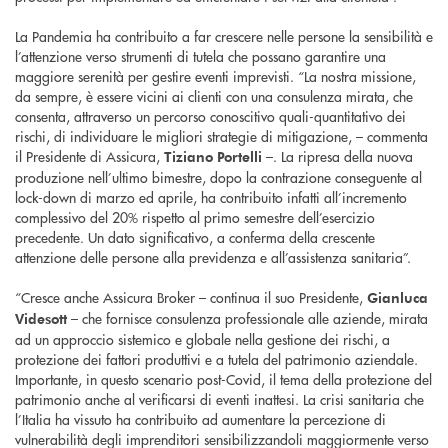
La Pandemia ha contribuito a far crescere nelle persone la sensibilità e
l’attenzione verso strumenti di tutela che possano garantire una
maggiore serenità per gestire eventi imprevisti. “La nostra missione,
da sempre, è essere vicini ai clienti con una consulenza mirata, che
consenta, attraverso un percorso conoscitivo quali-quantitativo dei
rischi, di individuare le migliori strategie di mitigazione, – commenta
il Presidente di Assicura,
–. La ripresa della nuova
Tiziano Portelli
produzione nell’ultimo bimestre, dopo la contrazione conseguente al
lock-down di marzo ed aprile, ha contribuito infatti all’incremento
complessivo del 20% rispetto al primo semestre dell’esercizio
precedente. Un dato significativo, a conferma della crescente
attenzione delle persone alla previdenza e all’assistenza sanitaria”.
“Cresce anche Assicura Broker – continua il suo Presidente,
Gianluca
– che fornisce consulenza professionale alle aziende, mirata
Videsott
ad un approccio sistemico e globale nella gestione dei rischi, a
protezione dei fattori produttivi e a tutela del patrimonio aziendale.
Importante, in questo scenario post-Covid, il tema della protezione del
patrimonio anche al verificarsi di eventi inattesi. La crisi sanitaria che
l’Italia ha vissuto ha contribuito ad aumentare la percezione di
vulnerabilità degli imprenditori sensibilizzandoli maggiormente verso