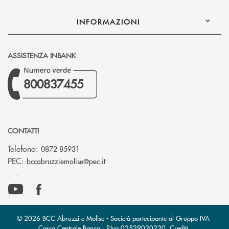
INFORMAZIONI
ASSISTENZA INBANK
800837455
CONTATTI
Telefono:
0872 85931
(si apre l’app di posta elettronica)
PEC:
bccabruzziemolise@pec.it
© 2026 BCC Abruzzi e Molise - Società partecipante al Gruppo IVA
Cassa Centrale Banca · P.Iva 02529020220
Crediti