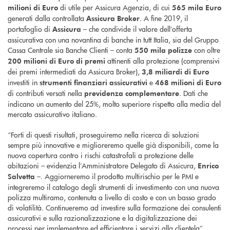
di utile per Assicura Agenzia, di cui
milioni di Euro
565 mila Euro
generati dalla controllata
. A fine 2019, il
Assicura Broker
portafoglio di
– che condivide il valore dell’offerta
Assicura
assicurativa con una novantina di banche in tutt Italia, sia del Gruppo
Cassa Centrale sia Banche Clienti – conta
con oltre
550 mila polizze
attinenti alla protezione (comprensivi
200 milioni di Euro di premi
dei premi intermediati da Assicura Broker),
3,8 miliardi di Euro
investiti in
e
strumenti finanziari assicurativi
468 milioni di Euro
di contributi versati nella
. Dati che
previdenza complementare
indicano un aumento del 25%, molto superiore rispetto alla media del
mercato assicurativo italiano.
“Forti di questi risultati, proseguiremo nella ricerca di soluzioni
sempre più innovative e miglioreremo quelle già disponibili, come la
nuova copertura contro i rischi catastrofali a protezione delle
abitazioni – evidenzia l’Amministratore Delegato di Assicura,
Enrico
–. Aggiorneremo il prodotto multirischio per le PMI e
Salvetta
integreremo il catalogo degli strumenti di investimento con una nuova
polizza multiramo, contenuta a livello di costo e con un basso grado
di volatilità. Continueremo ad investire sulla formazione dei consulenti
assicurativi e sulla razionalizzazione e la digitalizzazione dei
processi per implementare ed efficientare i servizi alla clientela”.