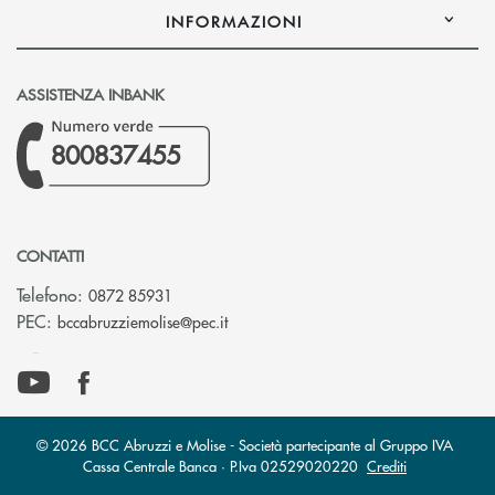
INFORMAZIONI
ASSISTENZA INBANK
800837455
CONTATTI
Telefono:
0872 85931
(si apre l’app di posta elettronica)
PEC:
bccabruzziemolise@pec.it
© 2026 BCC Abruzzi e Molise - Società partecipante al Gruppo IVA
Cassa Centrale Banca · P.Iva 02529020220
Crediti