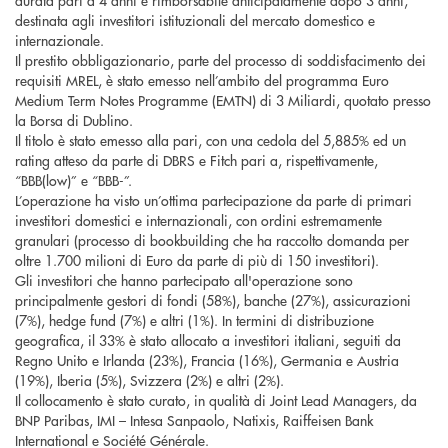
durata pari a 4 anni e rimborsabile anticipatamente dopo 3 anni,
destinata agli investitori istituzionali del mercato domestico e
internazionale.
Il prestito obbligazionario, parte del processo di soddisfacimento dei
requisiti MREL, è stato emesso nell’ambito del programma Euro
Medium Term Notes Programme (EMTN) di 3 Miliardi, quotato presso
la Borsa di Dublino.
Il titolo è stato emesso alla pari, con una cedola del 5,885% ed un
rating atteso da parte di DBRS e Fitch pari a, rispettivamente,
“BBB(low)” e “BBB-”.
L’operazione ha visto un’ottima partecipazione da parte di primari
investitori domestici e internazionali, con ordini estremamente
granulari (processo di bookbuilding che ha raccolto domanda per
oltre 1.700 milioni di Euro da parte di più di 150 investitori).
Gli investitori che hanno partecipato all'operazione sono
principalmente gestori di fondi (58%), banche (27%), assicurazioni
(7%), hedge fund (7%) e altri (1%). In termini di distribuzione
geografica, il 33% è stato allocato a investitori italiani, seguiti da
Regno Unito e Irlanda (23%), Francia (16%), Germania e Austria
(19%), Iberia (5%), Svizzera (2%) e altri (2%).
Il collocamento è stato curato, in qualità di Joint Lead Managers, da
BNP Paribas, IMI – Intesa Sanpaolo, Natixis, Raiffeisen Bank
International e Société Générale.