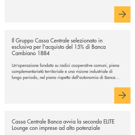
Cambiano. Nei prossimi giorni verrà avviato il periodo di
negoziazione esclusiva per la finalizzazione dell’operazione.
/news/il-gruppo-cassa-centrale-selezionato-in-esclusiva-per-lacquisto
Il Gruppo Cassa Centrale selezionato in
esclusiva per l'acquisto del 15% di Banca
Cambiano 1884
Un'operazione fondata su radici cooperative comuni, piena
complementarietà territoriale e una visione industriale di
lungo periodo, nel pieno rispetto dell'autonomia di Banca
Cambiano. Nei prossimi giorni verrà avviato il periodo di
negoziazione esclusiva per la finalizzazione dell’operazione.
/news/cassa-centrale-banca-avvia-la-seconda-elite-lounge-con-imprese-
Cassa Centrale Banca avvia la seconda ELITE
Lounge con imprese ad alto potenziale