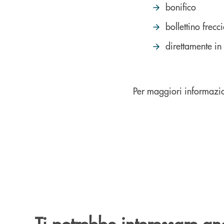
bonifico
bollettino frecc
direttamente in f
Per maggiori informazioni
Ti potrebbe interessare an