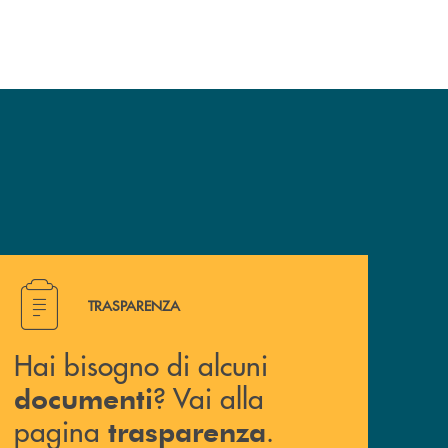
veicoli elettrici. Oltre 4 mila i premi allo
studio erogati a favore dei giovani, in
crescita del 18% rispetto al 2024.
Hai bisogno di alcuni documenti ? Vai alla pagina traspa
TRASPARENZA
Hai bisogno di alcuni
? Vai alla
documenti
pagina
.
trasparenza