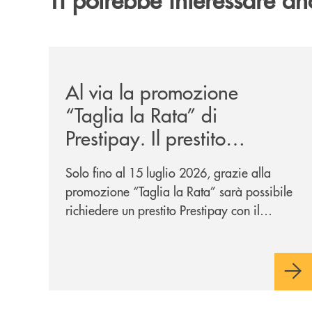
/news/al-via-la-promozione-taglia-la-rata-di-prest
Al via la promozione
“Taglia la Rata” di
Prestipay. Il prestito
personale che si fa in due
Solo fino al 15 luglio 2026, grazie alla
per te!
promozione “Taglia la Rata” sarà possibile
richiedere un prestito Prestipay con il
vantaggio di una rata più leggera da metà
piano di rimborso.