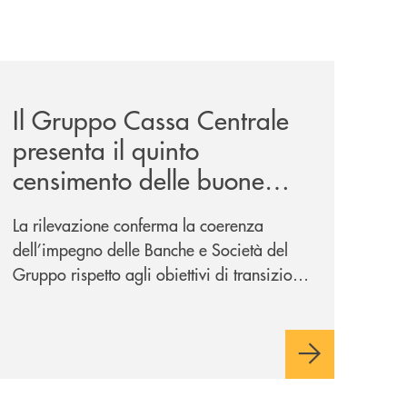
a-lungo-termine-per-privati-e-aziende/
news/il-gruppo-cassa-centrale-presenta-il-quinto-censimen
Il Gruppo Cassa Centrale
presenta il quinto
censimento delle buone
pratiche: focus su
La rilevazione conferma la coerenza
ambiente, giovani ed
dell’impegno delle Banche e Società del
economia sociale
Gruppo rispetto agli obiettivi di transizione
ecologica, l’attenzione alle nuove
generazioni e alle fasce vulnerabili della
popolazione, svolgendo il ruolo di attori
chiave delle comunità locali. Installate 246
colonnine di ricarica (+15% sul 2024) per