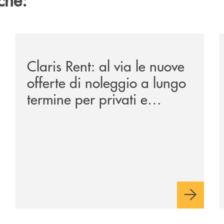
ipay-il-prestito-personale-che-si-fa-in-due-per-te/
/news/claris-rent-al-via-le-nuove-offerte-di-noleggio-
/
Claris Rent: al via le nuove
offerte di noleggio a lungo
termine per privati e
aziende