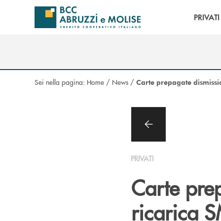
Salta al contenuto principale
PRIVATI
Sei nella pagina:
Home
/
News
/
Carte prepagate dismissio
PRIVATI
Carte prep
ricarica 