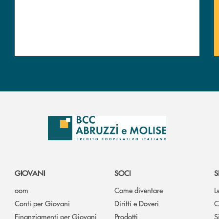
GIOVANI
SOCI
S
oom
Come diventare
L
Conti per Giovani
Diritti e Doveri
C
Finanziamenti per Giovani
Prodotti
S