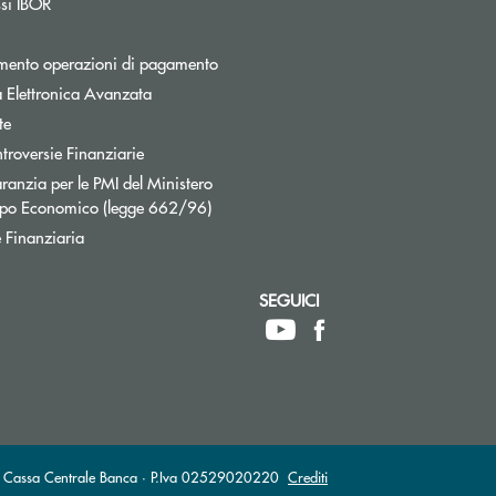
Apre una nuova finestra
ssi IBOR
Apre una nuova finestra
mento operazioni di pagamento
 Elettronica Avanzata
te
Apre una nuova finestra
troversie Finanziarie
ranzia per le PMI del Ministero
Apre una nuova finestra
uppo Economico (legge 662/96)
 Finanziaria
SEGUICI
ttronica)
VA Cassa Centrale Banca · P.Iva 02529020220
Crediti