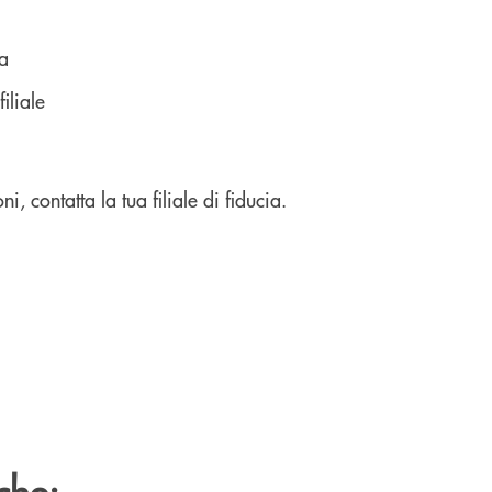
ia
iliale
, contatta la tua filiale di fiducia.
che: