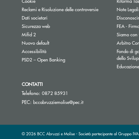
Cookie
Riforma Ta
Reclami e Risoluzione delle controversie
Note Legali
Dati societari
Disconosci
Sicurezza web
FEA - Firma
Mifid 2
Siamo con 
Apre una nuova finestra
Nuovo default
Arbitro Con
Accessibilità
Fondo di ga
dello Svil
Apre una nuova finestra
PSD2 – Open Banking
Educazione
CONTATTI
Telefono:
0872 85931
(si apre l’app di posta ele
PEC:
bccabruzziemolise@pec.it
© 2026 BCC Abruzzi e Molise - Società partecipante al Gruppo I