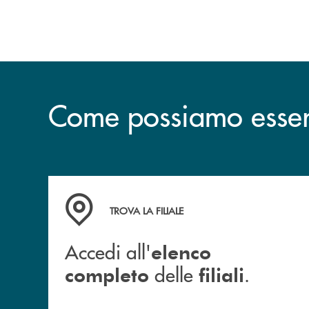
Come possiamo esserv
Accedi all' elenco completo delle filiali .
TROVA LA FILIALE
Accedi all'
elenco
delle
.
completo
filiali