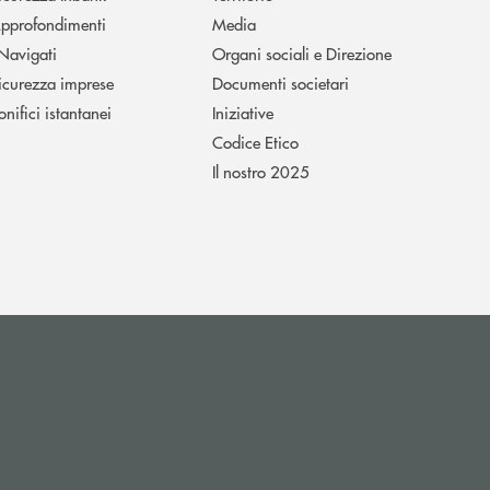
pprofondimenti
Media
 Navigati
Organi sociali e Direzione
icurezza imprese
Documenti societari
onifici istantanei
Iniziative
Codice Etico
Il nostro 2025