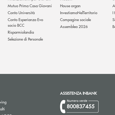
Mutuo Prima Casa Giovani
House organ
A
Conto Università
InvestiamoNelTerritorio
I
Conto Esperianza Evo
Compagine sociale
S
socio BCC
Assemblea 2026
B
Risparmiolandia
Selezione di Personale
ASSISTENZA INBANK
wing
800837455
Apre una nuova finestra
lti