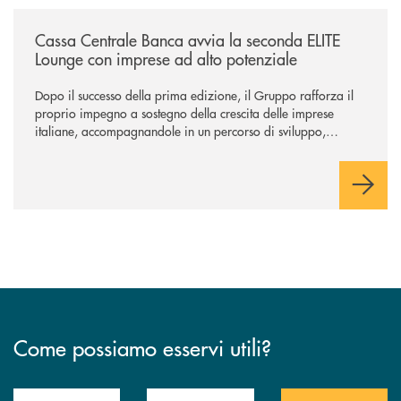
/news/cassa-centrale-banca-avvia-la-seconda-elite-lounge-con-imprese-
Cassa Centrale Banca avvia la seconda ELITE
Lounge con imprese ad alto potenziale
Dopo il successo della prima edizione, il Gruppo rafforza il
proprio impegno a sostegno della crescita delle imprese
italiane, accompagnandole in un percorso di sviluppo,
innovazione e accesso ai mercati dei capitali.
Come possiamo esservi utili?