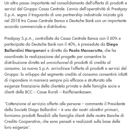
Un altro passo importante nel consolidamento dell’offerta di prodotti e
servizi del Gruppo Cassa Centrale. L’avvio dell’operatività di Prestipay
S.p.A. segna il traguardo di una partnership industriale iniziata già
nel 2018 tra Cassa Centrale Banca e Deutsche Bank con un importante
accordo commerciale e distributivo.
Prestipay S.p.A., controllata da Cassa Centrale Banca con il 60% e
partecipata da Deutsche Bank con il 40%, è presieduta da
Diego
e diretta da
, che ha
Ballardini Margonari
Paolo Massarutto
coordinato la realizzazione del progetto per consentire la
distribuzione diretta ed
omnichannel
di prodotti di credito al
consumo. La nuova S.p.A. arricchisce l’offerta di prodotti e servizi del
Gruppo: lo sviluppo del segmento credito al consumo consentirà infatti
di rispondere in maniera sempre più efficace e strutturata alle
esigenze finanziarie della clientela privata e delle famiglie socie e
clienti delle BCC – Casse Rurali – Raiffeisenkassen.
“L’attenzione al servizio offerto alle persone – commenta il Presidente
della Società Diego Ballardini – è uno dei nostri obiettivi primari,
forniamo prodotti flessibili alle famiglie clienti delle nostre Banche di
Credito Cooperativo, che sono pensati e realizzati sulla base delle
loro esigenze”.