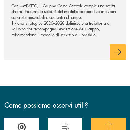
Con IM•PATTO, il Gruppo Cassa Centrale compie una scelta
chiara: tradurre la solidità del modello cooperativo in azioni
concrete, misurabili e coerenti nel tempo.
Il Piano Strategico 2026–2028 definisce una traiettoria di
sviluppo che accompagna l’evoluzione del Gruppo,
rafforzandone il modello di servizio e il presidio
commerciale a supporto di famiglie e imprese. Tecnologia e
intelligenza artificiale sostengono la trasformazione,
potenziando la capacità di rispondere in modo efficace ai
bisogni della clientela e orientando l’azione verso una
creazione di valore sostenibile, con attenzione alle persone e
ai territori.
Come possiamo esservi utili?
Accedi all' elenco completo delle filiali .
Hai bisogno di alcuni