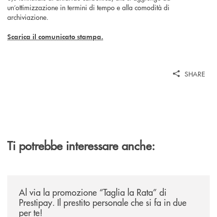
un’ottimizzazione in termini di tempo e alla comodità di
archiviazione.
Scarica il comunicato stampa.
SHARE
Ti potrebbe interessare anche:
/news/al-via-la-promozione-taglia-la-rata-di-prestipay-il-prestito-perso
Al via la promozione “Taglia la Rata” di
Prestipay. Il prestito personale che si fa in due
per te!