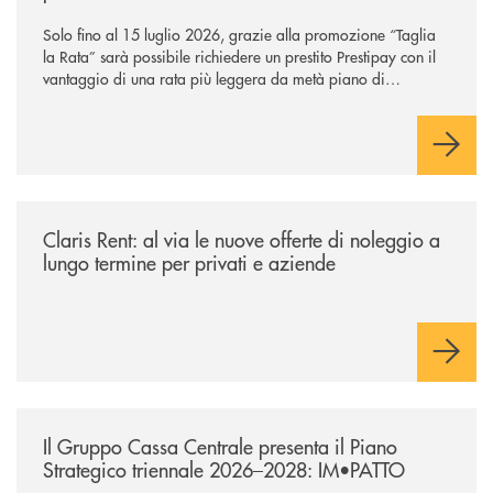
Solo fino al 15 luglio 2026, grazie alla promozione “Taglia
la Rata” sarà possibile richiedere un prestito Prestipay con il
vantaggio di una rata più leggera da metà piano di
rimborso.
/news/claris-rent-al-via-le-nuove-offerte-di-noleggio-a-lungo-termine-p
Claris Rent: al via le nuove offerte di noleggio a
lungo termine per privati e aziende
/news/il-gruppo-cassa-centrale-presenta-il-piano-strategico-triennale-
Il Gruppo Cassa Centrale presenta il Piano
Strategico triennale 2026–2028: IM•PATTO