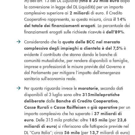
m)
dell’art. 13 del DL
Liquidità
(
dopo
fino a 30 mila euro
la conversione in legge del DL Liquidità) per un importo
complessivo superiore ai
di euro. Il Credito
2 miliardi
Cooperativo rappresenta, su questa misura, circa
il 14%
. La percentuale dei
del totale dei finanziamenti erogati
finanziamenti erogati sulle richieste ricevute è
.
dell’89%
Considerando che la
quota delle BCC nel mercato
è
complessivo degli impieghi a clientela è del 7,5%
evidente il contributo che stanno dando le banche di
comunità mutualistiche, per rendere disponibili a famiglie,
imprese e professionisti le misure previste dal Governo e
dal Parlamento per mitigare l’impatto dell’emergenza
sanitaria sull’economia reale.
Per quanto riguarda invece le
, secondo dati
moratorie
disponibili al 3 luglio sono oltre
315mila
le
pratiche
dalle
,
deliberate
Banche di Credito Cooperativo
e
e
per un
Casse Rurali
Casse Raiffeisen
già operative
importo complessivo che ha superato i
37 miliardi di
. Delle 315 mila pratiche: oltre
(per
euro
185 mila
23,6
) si riferiscono alle fattispecie previste nel
miliardi di euro
DL “Cura Italia”; circa
(per
miliardi di euro)
56 mila
13,7