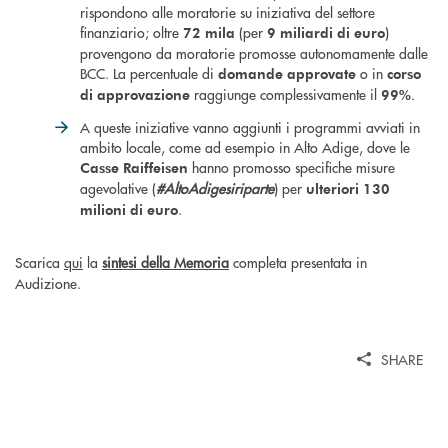
rispondono alle moratorie su iniziativa del settore
finanziario; oltre
(per
)
72 mila
9 miliardi di euro
provengono da moratorie promosse autonomamente dalle
BCC. La percentuale di
o in
domande approvate
corso
raggiunge complessivamente il
.
di approvazione
99%
A queste iniziative vanno aggiunti i programmi avviati in
ambito locale, come ad esempio in Alto Adige, dove le
hanno promosso specifiche misure
Casse Raiffeisen
agevolative (
#AltoAdigesiriparte
) per
ulteriori 130
.
milioni di euro
Scarica
qui
la
sintesi della Memoria
completa presentata in
Audizione.
SHARE