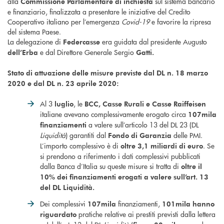
alla
sul sistema bancario
Commissione Parlamentare di inchiesta
e finanziario, finalizzata a presentare le iniziative del Credito
Cooperativo italiano per l’emergenza
Covid-19
e favorire la ripresa
del sistema Paese.
La delegazione di
era guidata dal presidente Augusto
Federcasse
e dal Direttore Generale Sergio
dell’Erba
Gatti.
Stato di attuazione delle misure previste dal DL n. 18 marzo
2020
e dal DL n. 23 aprile 2020:
Al 3
, le
luglio
BCC, Casse Rurali e Casse Raiffeisen
italiane avevano complessivamente erogato circa
107mila
a valere sull’articolo 13 del DL 23 (DL
finanziamenti
Liquidità
) garantiti dal
delle PMI.
Fondo di Garanzia
L’importo complessivo è di
. Se
oltre 3,1 miliardi di euro
si prendono a riferimento i dati complessivi pubblicati
dalla Banca d’Italia su queste misure si tratta di
oltre il
10% dei finanziamenti erogati a valere sull’art. 13
del DL Liquidità.
Dei complessivi
finanziamenti,
107mila
101mila hanno
pratiche relative ai prestiti previsti dalla lettera
riguardato