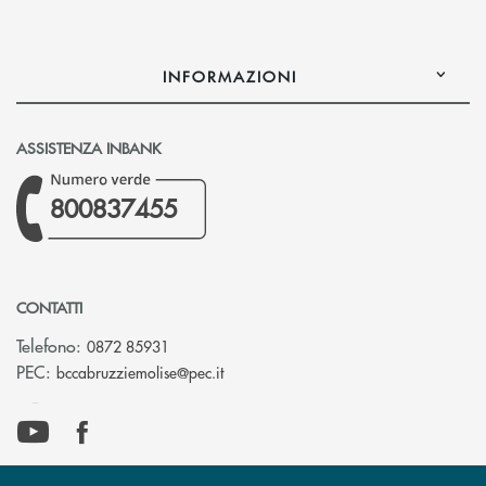
INFORMAZIONI
ASSISTENZA INBANK
800837455
CONTATTI
Telefono:
0872 85931
(si apre l’app di posta elettronica)
PEC:
bccabruzziemolise@pec.it