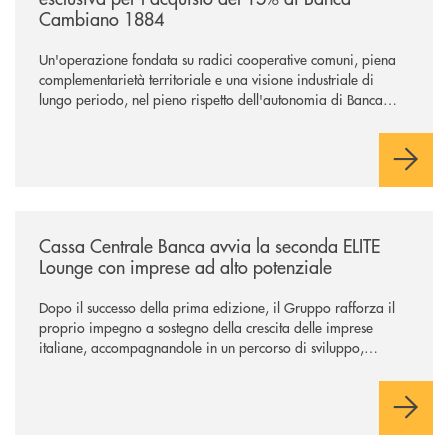
Cambiano 1884
Un'operazione fondata su radici cooperative comuni, piena
complementarietà territoriale e una visione industriale di
lungo periodo, nel pieno rispetto dell'autonomia di Banca
Cambiano. Nei prossimi giorni verrà avviato il periodo di
negoziazione esclusiva per la finalizzazione dell’operazione.
/news/cassa-centrale-banca-avvia-la-seconda-elite-lounge-con-imprese-
Cassa Centrale Banca avvia la seconda ELITE
Lounge con imprese ad alto potenziale
Dopo il successo della prima edizione, il Gruppo rafforza il
proprio impegno a sostegno della crescita delle imprese
italiane, accompagnandole in un percorso di sviluppo,
innovazione e accesso ai mercati dei capitali.