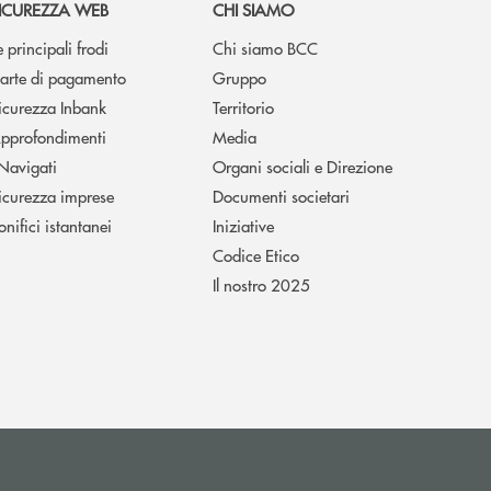
ICUREZZA WEB
CHI SIAMO
e principali frodi
Chi siamo BCC
arte di pagamento
Gruppo
icurezza Inbank
Territorio
pprofondimenti
Media
 Navigati
Organi sociali e Direzione
icurezza imprese
Documenti societari
onifici istantanei
Iniziative
Codice Etico
Il nostro 2025