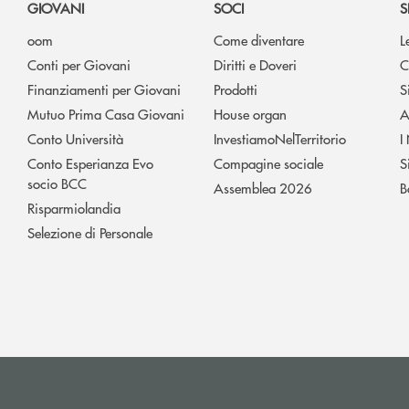
GIOVANI
SOCI
S
oom
Come diventare
L
Conti per Giovani
Diritti e Doveri
C
Finanziamenti per Giovani
Prodotti
S
Mutuo Prima Casa Giovani
House organ
A
Conto Università
InvestiamoNelTerritorio
I
Conto Esperianza Evo
Compagine sociale
S
socio BCC
Assemblea 2026
B
Risparmiolandia
Selezione di Personale