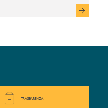
di sviluppo, innovazione e accesso ai
mercati dei capitali.
Hai bisogno di alcuni documenti ? Vai alla pagina traspa
TRASPARENZA