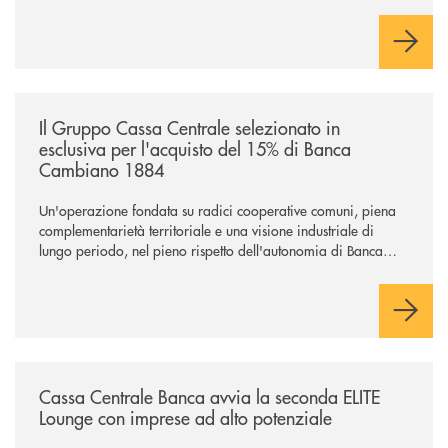
Cambiano. Nei prossimi giorni verrà avviato il periodo di
negoziazione esclusiva per la finalizzazione dell’operazione.
/news/il-gruppo-cassa-centrale-selezionato-in-esclusiva-per-lacquisto
Il Gruppo Cassa Centrale selezionato in
esclusiva per l'acquisto del 15% di Banca
Cambiano 1884
Un'operazione fondata su radici cooperative comuni, piena
complementarietà territoriale e una visione industriale di
lungo periodo, nel pieno rispetto dell'autonomia di Banca
Cambiano. Nei prossimi giorni verrà avviato il periodo di
negoziazione esclusiva per la finalizzazione dell’operazione.
/news/cassa-centrale-banca-avvia-la-seconda-elite-lounge-con-imprese-
Cassa Centrale Banca avvia la seconda ELITE
Lounge con imprese ad alto potenziale