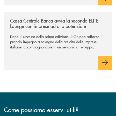
/news/cassa-centrale-banca-avvia-la-seconda-elite-lounge-con-imprese-
Cassa Centrale Banca avvia la seconda ELITE
Lounge con imprese ad alto potenziale
Dopo il successo della prima edizione, il Gruppo rafforza il
proprio impegno a sostegno della crescita delle imprese
italiane, accompagnandole in un percorso di sviluppo,
innovazione e accesso ai mercati dei capitali.
Come possiamo esservi utili?