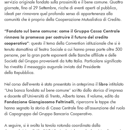
servizio originale fondato sulla prossimità e il bene comune. Quattro
giornate, fino al 29 Settembre, ricche di eventi aperti al pubblico,
ideati per rinnovare quel profondo senso di appartenenza alla
comunità che è proprio della Cooperazione Mutualistica di Credito.
“Fondato sul bene comune: come il Gruppo Cassa Centrale
rinnova la promessa per costruire il futuro del credito
: questo il tema della Convention istituzionale che si è
cooperativo”
tenuta stamattina al Teatro Sociale a cui hanno preso parte oltre 500
persone, per la gran parte esponenti delle Banche affiliate e delle
Società del Gruppo provenienti da tutta Italia. Particolare significato
ha rivestito il messaggio augurale inviato dal Presidente
della Repubblica.
Nel corso dell’evento è stato presentato in anteprima il
intitolato
libro
“Una banca fondata sul bene comune” scritto dallo storico d’impresa
e docente all’Università di Trento, Alberto Ianes. Il volume, edito da
, ripercorre le tappe che
Fondazione Giangiacomo Feltrinelli
hanno segnato la storia di Cassa Centrale fino all’assunzione del ruolo
di Capogruppo del Gruppo Bancario Cooperativo.
A seguire, si è svolta la tavola rotonda coordinata dalla