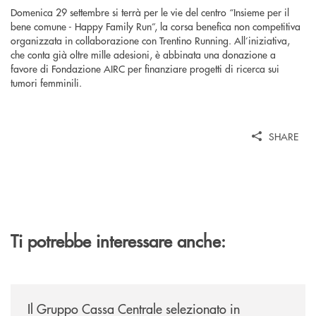
Domenica 29 settembre si terrà per le vie del centro “Insieme per il
bene comune - Happy Family Run”, la corsa benefica non competitiva
organizzata in collaborazione con Trentino Running. All’iniziativa,
che conta già oltre mille adesioni, è abbinata una donazione a
favore di Fondazione AIRC per finanziare progetti di ricerca sui
tumori femminili.
SHARE
Ti potrebbe interessare anche:
/news/il-gruppo-cassa-centrale-selezionato-in-esclusiva-per-lacquisto
Il Gruppo Cassa Centrale selezionato in