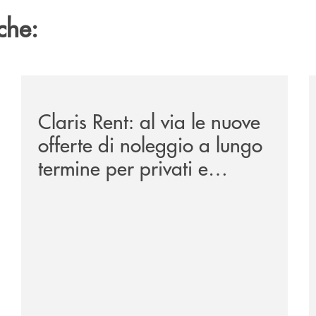
che:
ipay-il-prestito-personale-che-si-fa-in-due-per-te/
/news/claris-rent-al-via-le-nuove-offerte-di-noleggio-
/
Claris Rent: al via le nuove
offerte di noleggio a lungo
termine per privati e
aziende