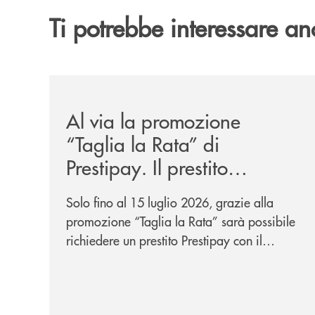
Ti potrebbe interessare an
/news/al-via-la-promozione-taglia-la-rata-di-prest
Al via la promozione
“Taglia la Rata” di
Prestipay. Il prestito
personale che si fa in due
Solo fino al 15 luglio 2026, grazie alla
per te!
promozione “Taglia la Rata” sarà possibile
richiedere un prestito Prestipay con il
vantaggio di una rata più leggera da metà
piano di rimborso.