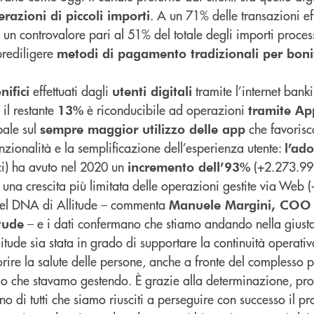
. A un 71% delle transazioni eff
razioni di piccoli importi
un controvalore pari al 51% del totale degli importi processat
prediligere
metodi di pagamento tradizionali per bonif
effettuati dagli
tramite l’internet ban
nifici
utenti digitali
, il restante
è riconducibile ad operazioni
13%
tramite Ap
bale sul
che favoris
sempre maggior utilizzo delle app
unzionalità e la semplificazione dell’esperienza utente:
l’ad
ci) ha avuto nel 2020 un
(+2.273.992
incremento dell’93%
 una crescita più limitata delle operazioni gestite via Web 
 nel DNA di Allitude – commenta
Manuele Margini, COO 
– e i dati confermano che stiamo andando nella giusta
tude
itude sia stata in grado di supportare la continuità operat
rire la salute delle persone, anche a fronte del complesso 
io che stavamo gestendo. È grazie alla determinazione, prof
 di tutti che siamo riusciti a perseguire con successo il pr