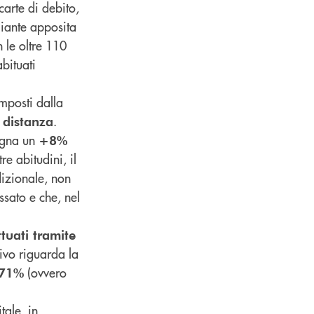
carte di debito,
diante apposita
 le oltre 110
abituati
mposti dalla
.
 distanza
segna un
+8%
e abitudini, il
dizionale, non
ssato e che, nel
ttuati tramite
ivo riguarda la
(ovvero
71%
tale, in