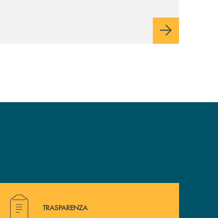
modello di servizio e il presidio
commerciale a supporto di famiglie e
imprese. Tecnologia e intelligenza
artificiale sostengono la trasformazione,
potenziando la capacità di rispondere in
modo efficace ai bisogni della clientela e
orientando l’azione verso una creazione di
valore sostenibile, con attenzione alle
persone e ai territori.
Hai bisogno di alcuni documenti ? Vai alla pagina traspa
TRASPARENZA