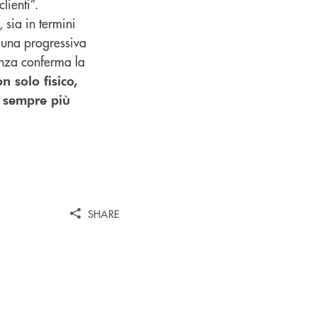
lienti”.
, sia in termini
d una progressiva
denza conferma la
n solo fisico,
i sempre più
SHARE