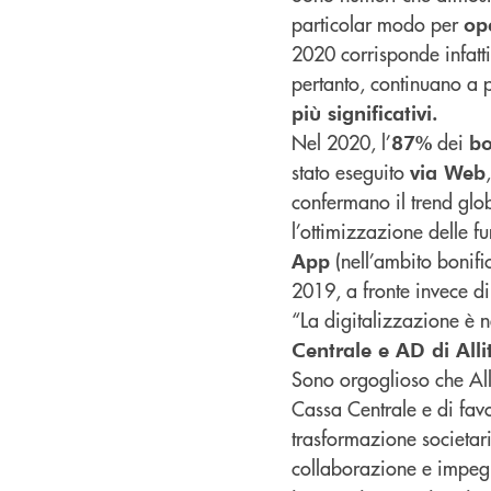
particolar modo per
ope
2020 corrisponde infatti 
pertanto, continuano a 
più significativi.
Nel 2020, l’
dei
87%
bo
stato eseguito
via Web
confermano il trend glo
l’ottimizzazione delle f
(nell’ambito bonifi
App
2019, a fronte invece di
“La digitalizzazione è
Centrale e AD di Alli
Sono orgoglioso che All
Cassa Centrale e di favo
trasformazione societar
collaborazione e impegno