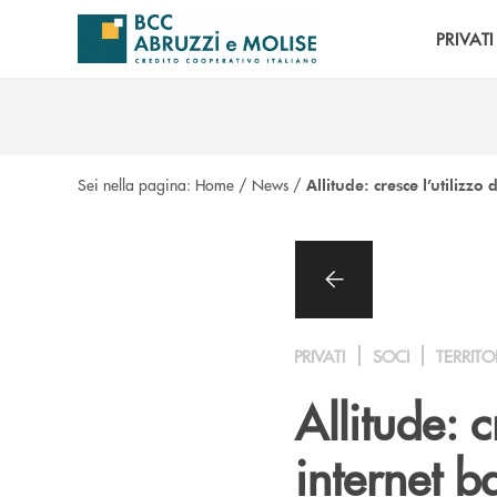
Salta al contenuto principale
PRIVATI
Sei nella pagina:
Home
/
News
/
Allitude: cresce l’utilizzo
PRIVATI
SOCI
TERRITO
Allitude: c
internet b