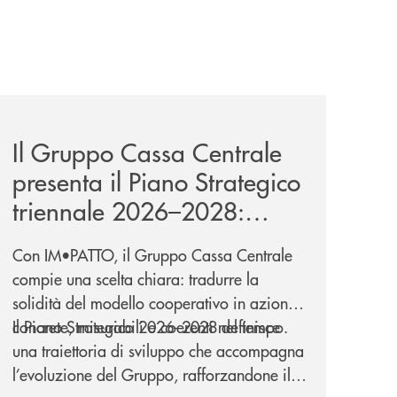
a-lungo-termine-per-privati-e-aziende/
news/il-gruppo-cassa-centrale-presenta-il-piano-strategic
Il Gruppo Cassa Centrale
presenta il Piano Strategico
triennale 2026–2028:
IM•PATTO
Con IM•PATTO, il Gruppo Cassa Centrale
compie una scelta chiara: tradurre la
solidità del modello cooperativo in azioni
concrete, misurabili e coerenti nel tempo.
Il Piano Strategico 2026–2028 definisce
una traiettoria di sviluppo che accompagna
l’evoluzione del Gruppo, rafforzandone il