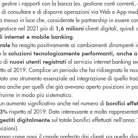
gestire i rapporti con la banca (es. gestione conti correnti, 
) e di consultare e di disporre operazioni via Web e App me
a messo in luce che, considerate le partnership in essere con
 gestisce nel 2021 più di
clienti digitali, quindi 
1,6 milioni
.
 di internet e mobile banking
ha reagito positivamente ai cambiamenti dirompenti i
rale
o le
soluzioni tecnologicamente performanti, anche a
o di
al servizio internet banking 
nuovi utenti registrati
to al 2019. Complice un periodo che ha ridisegnato le nostr
ntato uno strumento essenziale ad integrazione di quello tra
, ma anche per quelli che già avevano aperto posizioni in pa
fruirne in modo più sistematico.
 un aumento significativo anche nel numero di
bonifici effe
rispetto al 2019. Dato interessante e molto rappresentat
13%
sul totale bonifici effettuati nell’anno:
 gestiti digitalmente
sizioni).
no come oggi il canale preferito dai clienti sia quello digi