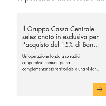
/news/il-gruppo-cassa-centrale-selezionato-in-e
Il Gruppo Cassa Centrale
selezionato in esclusiva per
l'acquisto del 15% di Banca
Cambiano 1884
Un'operazione fondata su radici
cooperative comuni, piena
complementarietà territoriale e una visione
industriale di lungo periodo, nel pieno
rispetto dell'autonomia di Banca
Cambiano. Nei prossimi giorni verrà
avviato il periodo di negoziazione
esclusiva per la finalizzazione