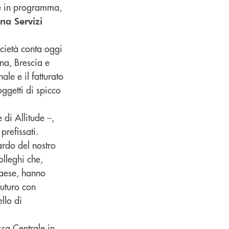
le in programma,
na Servizi
ocietà conta oggi
na, Brescia e
nale e il fatturato
ggetti di spicco
e di Allitude –,
refissati.
ardo del nostro
olleghi che,
 Paese, hanno
uturo con
llo di
ssa Centrale in