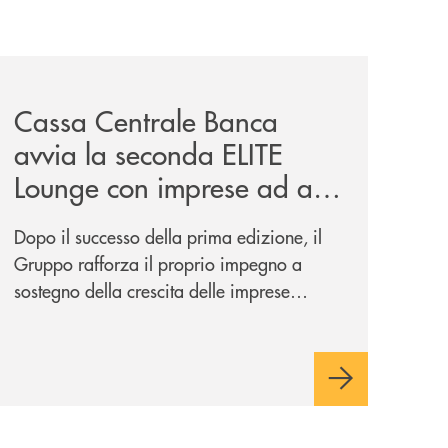
iva-per-lacquisto-del-15-di-banca-cambiano-1884/
news/cassa-centrale-banca-avvia-la-seconda-elite-lounge-
Cassa Centrale Banca
avvia la seconda ELITE
Lounge con imprese ad alto
potenziale
Dopo il successo della prima edizione, il
Gruppo rafforza il proprio impegno a
sostegno della crescita delle imprese
italiane, accompagnandole in un percorso
di sviluppo, innovazione e accesso ai
mercati dei capitali.