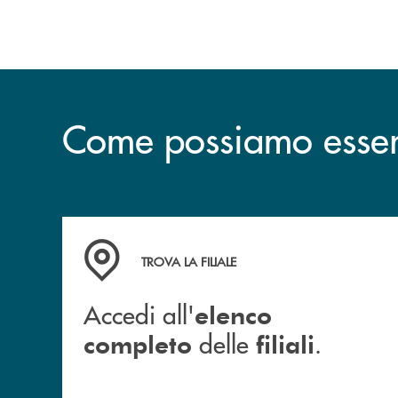
dell’operazione.
Come possiamo esserv
Accedi all' elenco completo delle filiali .
TROVA LA FILIALE
Accedi all'
elenco
delle
.
completo
filiali