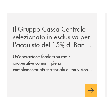
sclusiva-per-lacquisto-del-15-di-banca-cambiano-1884/
/news/il-gruppo-cassa-centrale-selezionato-in-esclus
/
Il Gruppo Cassa Centrale
selezionato in esclusiva per
l'acquisto del 15% di Banca
Cambiano 1884
Un'operazione fondata su radici
cooperative comuni, piena
complementarietà territoriale e una visione
industriale di lungo periodo, nel pieno
rispetto dell'autonomia di Banca
Cambiano. Nei prossimi giorni verrà
avviato il periodo di negoziazione
esclusiva per la finalizzazione