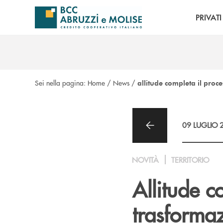
Salta al contenuto principale
PRIVATI
Sei nella pagina:
Home
/
News
/
allitude completa il proc
09 LUGLIO 
NOVITÀ
TERRITORIO
Allitude c
trasformaz