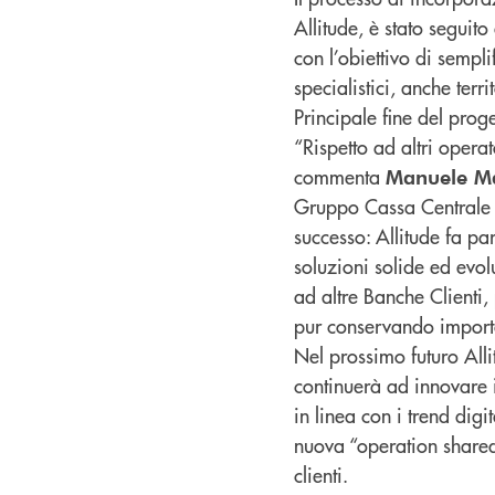
Allitude, è stato segui
con l’obiettivo di sempli
specialistici, anche terr
Principale fine del proget
“Rispetto ad altri opera
commenta
Manuele Ma
Gruppo Cassa Centrale –
successo: Allitude fa p
soluzioni solide ed evo
ad altre Banche Clienti, 
pur conservando importan
Nel prossimo futuro Allit
continuerà ad innovare i
in linea con i trend digi
nuova “operation shared 
clienti.