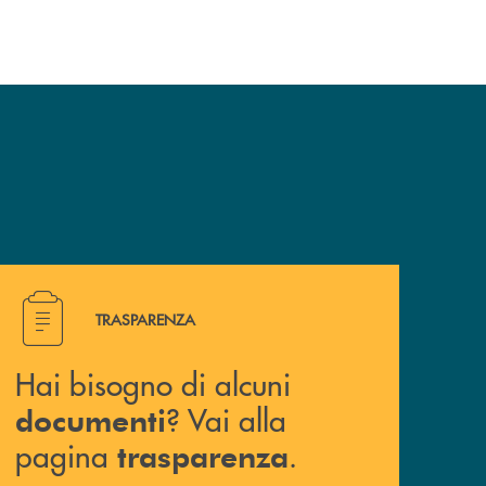
Hai bisogno di alcuni documenti ? Vai alla pagina traspa
TRASPARENZA
Hai bisogno di alcuni
? Vai alla
documenti
pagina
.
trasparenza