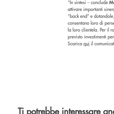
“In sintesi – conclude
M
attivare importanti sine
“back end” e dotandole, 
consentano loro di perse
la loro clientela. Per i
previsto investimenti pe
Scarica
qui
il comunicat
Ti potrebbe interessare an