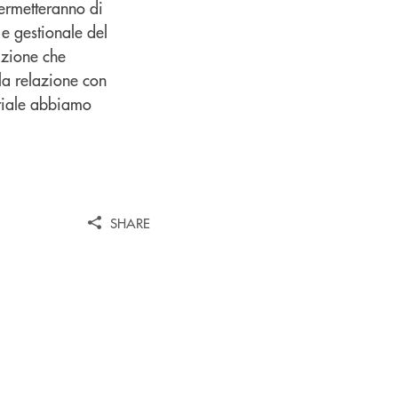
permetteranno di
 e gestionale del
azione che
lla relazione con
striale abbiamo
SHARE