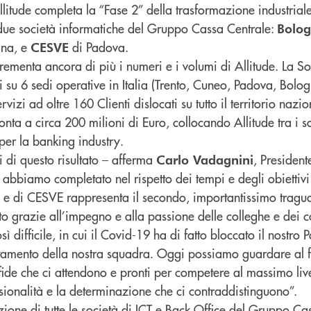
Allitude completa la “Fase 2” della trasformazione industria
due società informatiche del Gruppo Cassa Centrale:
Bolog
na, e
di Padova.
CESVE
rementa ancora di più i numeri e i volumi di Allitude. La S
 su 6 sedi operative in Italia (Trento, Cuneo, Padova, Bolog
rvizi ad oltre 160 Clienti dislocati su tutto il territorio nazio
a a circa 200 milioni di Euro, collocando Allitude tra i so
per la banking industry.
 di questo risultato – afferma
, President
Carlo Vadagnini
bbiamo completato nel rispetto dei tempi e degli obiettivi p
 e di CESVE rappresenta il secondo, importantissimo tragu
uto grazie all’impegno e alla passione delle colleghe e dei c
 difficile, in cui il Covid-19 ha di fatto bloccato il nostro
etamento della nostra squadra. Oggi possiamo guardare al f
sfide che ci attendono e pronti per competere al massimo live
sionalità e la determinazione che ci contraddistinguono”.
zione di tutte le società di ICT e Back Office del Gruppo Ca