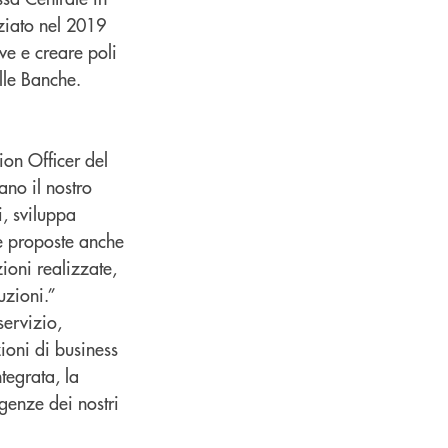
ziato nel 2019
ive e creare poli
elle Banche.
ion Officer del
ano il nostro
, sviluppa
re proposte anche
zioni realizzate,
uzioni.”
servizio,
ioni di business
tegrata, la
genze dei nostri