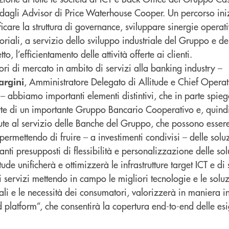
to dagli Advisor di Price Waterhouse Cooper. Un percorso ini
ficare la struttura di governance, sviluppare sinergie operat
itoriali, a servizio dello sviluppo industriale del Gruppo e d
to, l’efficientamento delle attività offerte ai clienti.
tori di mercato in ambito di servizi alla banking industry –
, Amministratore Delegato di Allitude e Chief Operat
rgini
 abbiamo importanti elementi distintivi, che in parte spieg
arte di un importante Gruppo Bancario Cooperativo e, quindi
lute al servizio delle Banche del Gruppo, che possono esse
permettendo di fruire – a investimenti condivisi – delle solu
ti presupposti di flessibilità e personalizzazione delle sol
ude unificherà e ottimizzerà le infrastrutture target ICT e di 
 servizi mettendo in campo le migliori tecnologie e le soluz
tali e le necessità dei consumatori, valorizzerà in maniera in
platform”, che consentirà la copertura end-to-end delle esi