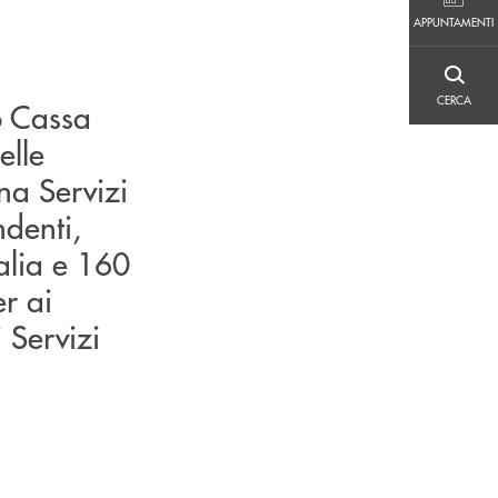
APPUNTAMENTI
APPUNTAMENTI
CERCA
CERCA
po Cassa
elle
na Servizi
ndenti,
talia e 160
er ai
 Servizi