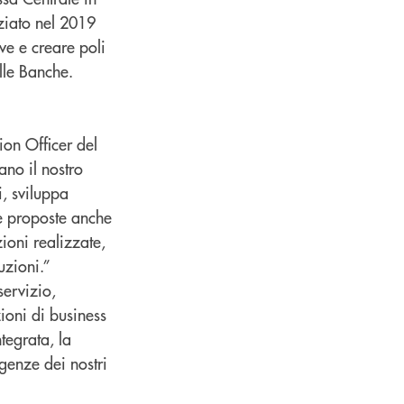
ziato nel 2019
ive e creare poli
elle Banche.
ion Officer del
ano il nostro
, sviluppa
re proposte anche
zioni realizzate,
uzioni.”
servizio,
ioni di business
tegrata, la
genze dei nostri