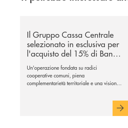
/news/il-gruppo-cassa-centrale-selezionato-in-e
Il Gruppo Cassa Centrale
selezionato in esclusiva per
l'acquisto del 15% di Banca
Cambiano 1884
Un'operazione fondata su radici
cooperative comuni, piena
complementarietà territoriale e una visione
industriale di lungo periodo, nel pieno
rispetto dell'autonomia di Banca
Cambiano. Nei prossimi giorni verrà
avviato il periodo di negoziazione
esclusiva per la finalizzazione