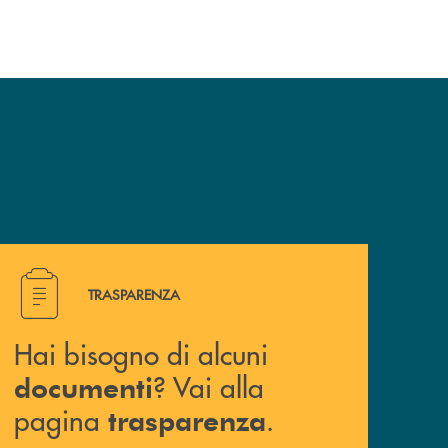
Hai bisogno di alcuni documenti ? Vai alla pagina traspa
TRASPARENZA
Hai bisogno di alcuni
? Vai alla
documenti
pagina
.
trasparenza