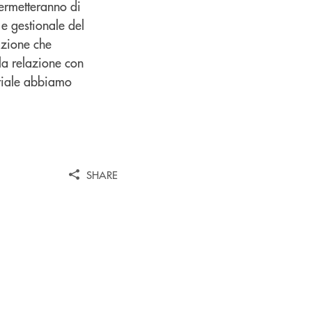
permetteranno di
 e gestionale del
azione che
lla relazione con
striale abbiamo
SHARE