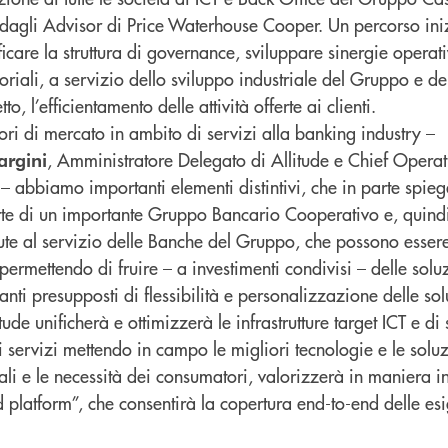
to dagli Advisor di Price Waterhouse Cooper. Un percorso ini
ficare la struttura di governance, sviluppare sinergie operat
itoriali, a servizio dello sviluppo industriale del Gruppo e d
to, l’efficientamento delle attività offerte ai clienti.
tori di mercato in ambito di servizi alla banking industry –
, Amministratore Delegato di Allitude e Chief Operat
rgini
 abbiamo importanti elementi distintivi, che in parte spieg
arte di un importante Gruppo Bancario Cooperativo e, quindi
lute al servizio delle Banche del Gruppo, che possono esse
permettendo di fruire – a investimenti condivisi – delle solu
ti presupposti di flessibilità e personalizzazione delle sol
ude unificherà e ottimizzerà le infrastrutture target ICT e di 
 servizi mettendo in campo le migliori tecnologie e le soluz
tali e le necessità dei consumatori, valorizzerà in maniera in
platform”, che consentirà la copertura end-to-end delle esi