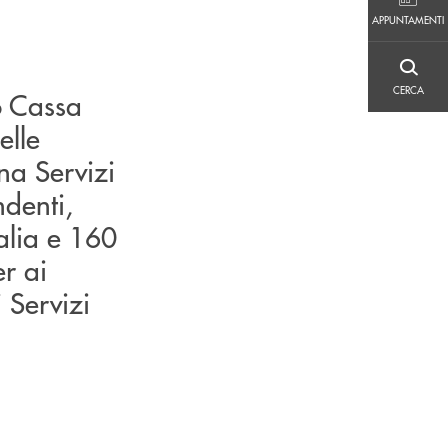
APPUNTAMENTI
APPUNTAMENTI
CERCA
CERCA
po Cassa
elle
na Servizi
ndenti,
talia e 160
er ai
 Servizi