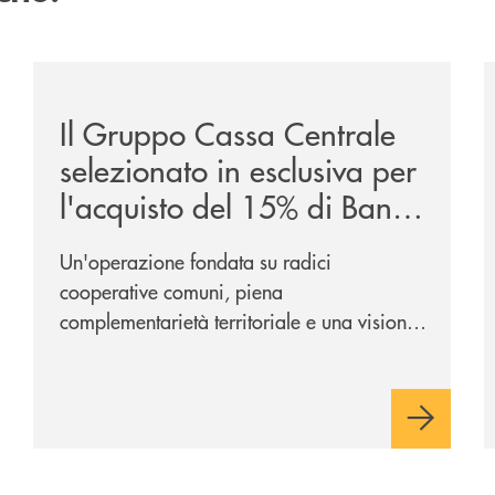
sclusiva-per-lacquisto-del-15-di-banca-cambiano-1884/
/news/il-gruppo-cassa-centrale-selezionato-in-esclus
/
Il Gruppo Cassa Centrale
selezionato in esclusiva per
l'acquisto del 15% di Banca
Cambiano 1884
Un'operazione fondata su radici
cooperative comuni, piena
complementarietà territoriale e una visione
industriale di lungo periodo, nel pieno
rispetto dell'autonomia di Banca
Cambiano. Nei prossimi giorni verrà
avviato il periodo di negoziazione
esclusiva per la finalizzazione