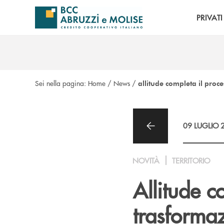
Salta al contenuto principale
PRIVATI
Sei nella pagina:
Home
/
News
/
allitude completa il proce
09 LUGLIO 
NOVITÀ
TERRITORIO
Allitude c
trasformaz