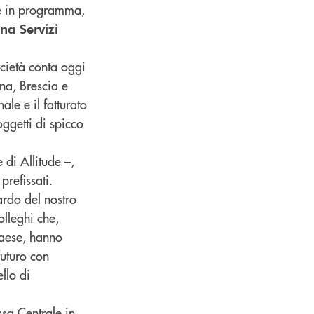
le in programma,
na Servizi
ocietà conta oggi
na, Brescia e
nale e il fatturato
ggetti di spicco
e di Allitude –,
refissati.
ardo del nostro
olleghi che,
 Paese, hanno
uturo con
llo di
ssa Centrale in