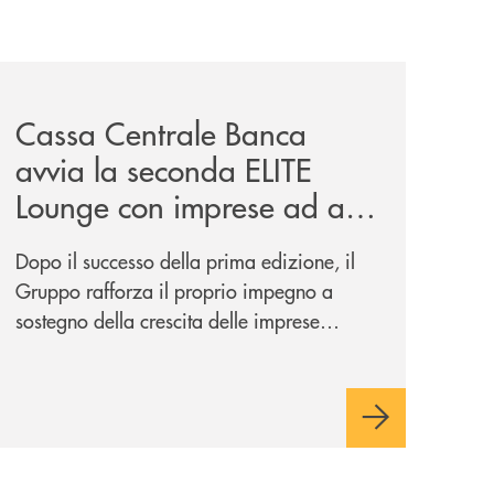
iva-per-lacquisto-del-15-di-banca-cambiano-1884/
news/cassa-centrale-banca-avvia-la-seconda-elite-lounge-
Cassa Centrale Banca
avvia la seconda ELITE
Lounge con imprese ad alto
potenziale
Dopo il successo della prima edizione, il
Gruppo rafforza il proprio impegno a
sostegno della crescita delle imprese
italiane, accompagnandole in un percorso
di sviluppo, innovazione e accesso ai
mercati dei capitali.