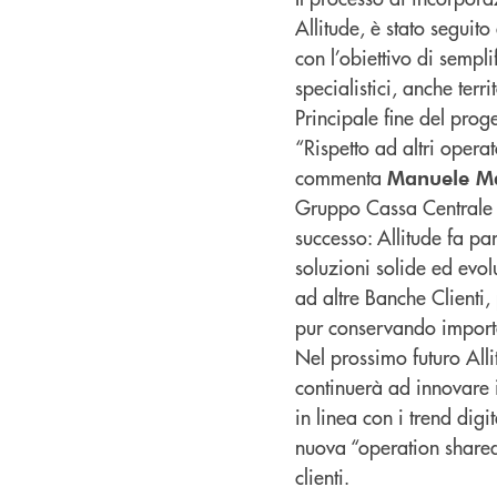
Allitude, è stato segui
con l’obiettivo di sempli
specialistici, anche terr
Principale fine del proget
“Rispetto ad altri opera
commenta
Manuele Ma
Gruppo Cassa Centrale –
successo: Allitude fa p
soluzioni solide ed evo
ad altre Banche Clienti, 
pur conservando importan
Nel prossimo futuro Allit
continuerà ad innovare i
in linea con i trend digi
nuova “operation shared 
clienti.