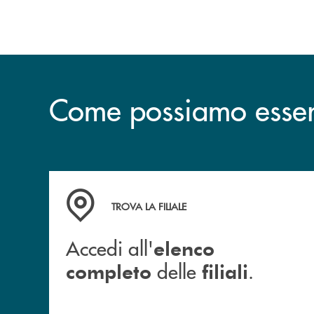
dell’operazione.
Come possiamo esserv
Accedi all' elenco completo delle filiali .
TROVA LA FILIALE
Accedi all'
elenco
delle
.
completo
filiali