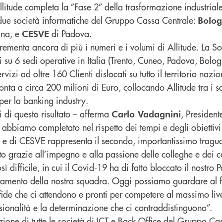
Allitude completa la “Fase 2” della trasformazione industria
due società informatiche del Gruppo Cassa Centrale:
Bolog
na, e
di Padova.
CESVE
rementa ancora di più i numeri e i volumi di Allitude. La S
 su 6 sedi operative in Italia (Trento, Cuneo, Padova, Bolog
rvizi ad oltre 160 Clienti dislocati su tutto il territorio nazio
a a circa 200 milioni di Euro, collocando Allitude tra i so
per la banking industry.
 di questo risultato – afferma
, President
Carlo Vadagnini
bbiamo completato nel rispetto dei tempi e degli obiettivi p
 e di CESVE rappresenta il secondo, importantissimo tragu
uto grazie all’impegno e alla passione delle colleghe e dei c
 difficile, in cui il Covid-19 ha di fatto bloccato il nostro
etamento della nostra squadra. Oggi possiamo guardare al f
sfide che ci attendono e pronti per competere al massimo live
sionalità e la determinazione che ci contraddistinguono”.
zione di tutte le società di ICT e Back Office del Gruppo Ca