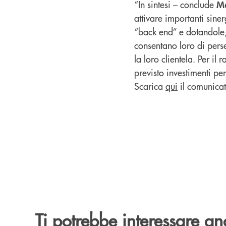
“In sintesi – conclude
M
attivare importanti sine
“back end” e dotandole, 
consentano loro di perse
la loro clientela. Per i
previsto investimenti pe
Scarica
qui
il comunicat
Ti potrebbe interessare an