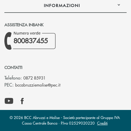
INFORMAZIONI
ASSISTENZA INBANK
800837455
CONTATTI
Telefono:
0872 85931
(si apre l’app di posta elettronica)
PEC:
bccabruzziemolise@pec.it
© 2026 BCC Abruzzi e Molise - Società partecipante al Gruppo IVA
Cassa Centrale Banca · P.Iva 02529020220
Crediti