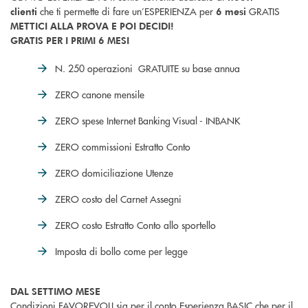
che ti permette di fare un’ESPERIENZA per
GRATIS
clienti
6 mesi
METTICI ALLA PROVA E POI DECIDI!
GRATIS PER I PRIMI 6 MESI
N. 250 operazioni GRATUITE su base annua
ZERO canone mensile
ZERO spese Internet Banking Visual - INBANK
ZERO commissioni Estratto Conto
ZERO domiciliazione Utenze
ZERO costo del Carnet Assegni
ZERO costo Estratto Conto allo sportello
Imposta di bollo come per legge
DAL SETTIMO MESE
Condizioni FAVOREVOLI sia per il conto Esperienza BASIC che per il