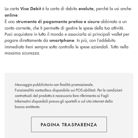
La carta
è la carta di debito
, perché la usi anche
Visa Debit
evoluta
.
online
È uno
abbinato a un
strumento di pagamento pratico e sicuro
conto corrente, che ti permette di gestire le spese della tua attività.
Puoi acquistare in tutto il mondo e associarla ai principali wallet per
pagare direttamente da
. In più, con l’addebito
smartphone
immediato tieni sempre sotto controllo le spese aziendali. Tutto nella
massima sicurezza.
Messaggio pubblicitario con finalità promozionale.
Funzionalità contactless disponibile sui POS abilitati. Per le condizioni
contrattuali del prodotto è necessario fare riferimento ai Fogli
Informativi disponibili presso gli sportelli e sul sito internet della
banca emittente.
PAGINA TRASPARENZA