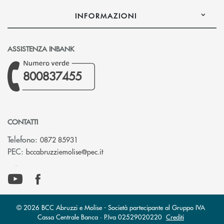
INFORMAZIONI
ASSISTENZA INBANK
800837455
CONTATTI
Telefono:
0872 85931
(si apre l’app di posta elettronica)
PEC:
bccabruzziemolise@pec.it
© 2026 BCC Abruzzi e Molise - Società partecipante al Gruppo IVA
Cassa Centrale Banca · P.Iva 02529020220
Crediti