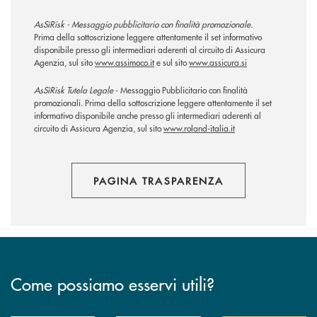
AsSìRisk - Messaggio pubblicitario con finalità promozionale.
Prima della sottoscrizione leggere attentamente il set informativo
disponibile presso gli intermediari aderenti al circuito di Assicura
Agenzia, sul sito
www.assimoco.it
e sul sito
www.assicura.si
AsSìRisk Tutela Legale
- Messaggio Pubblicitario con finalità
promozionali. Prima della sottoscrizione leggere attentamente il set
informativo disponibile anche presso gli intermediari aderenti al
circuito di Assicura Agenzia, sul sito
www.roland-italia.it
PAGINA TRASPARENZA
Come possiamo esservi utili?