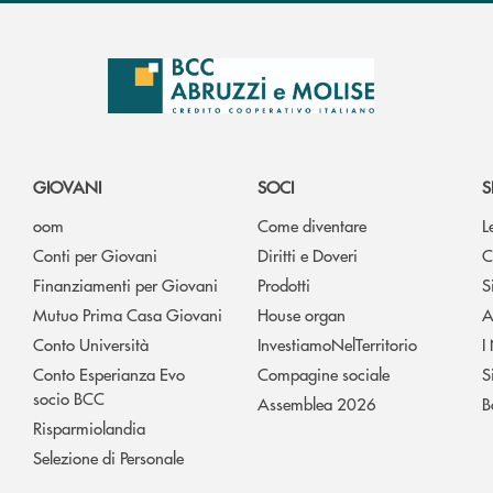
GIOVANI
SOCI
S
oom
Come diventare
L
Conti per Giovani
Diritti e Doveri
C
Finanziamenti per Giovani
Prodotti
S
Mutuo Prima Casa Giovani
House organ
A
Conto Università
InvestiamoNelTerritorio
I
Conto Esperianza Evo
Compagine sociale
S
socio BCC
Assemblea 2026
B
Risparmiolandia
Selezione di Personale