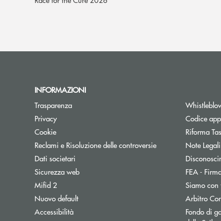
INFORMAZIONI
Trasparenza
Whistleblo
Privacy
Codice appa
Cookie
Riforma Ta
Reclami e Risoluzione delle controversie
Note Legali
Dati societari
Disconosci
Sicurezza web
FEA - Firma
Mifid 2
Siamo con 
Apre una nuova finestra
Nuovo default
Arbitro Con
Accessibilità
Fondo di ga