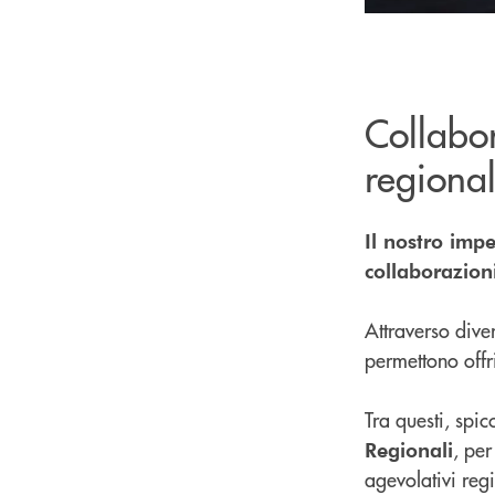
Collabor
regional
Il nostro imp
collaborazioni
Attraverso diver
permettono offri
Tra questi, spi
, per
Regionali
agevolativi reg