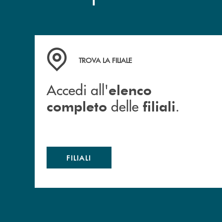
Accedi all' elenco completo delle filiali .
TROVA LA FILIALE
Accedi all'
elenco
delle
.
completo
filiali
FILIALI