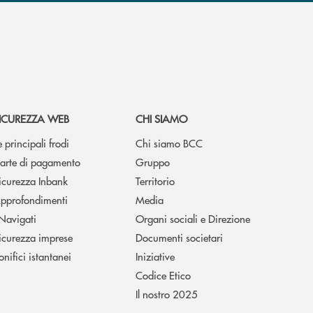
ICUREZZA WEB
CHI SIAMO
e principali frodi
Chi siamo BCC
arte di pagamento
Gruppo
icurezza Inbank
Territorio
pprofondimenti
Media
 Navigati
Organi sociali e Direzione
icurezza imprese
Documenti societari
onifici istantanei
Iniziative
Codice Etico
Il nostro 2025