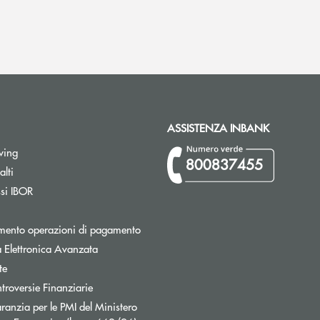
ASSISTENZA INBANK
wing
800837455
Apre una nuova finestra
lti
Apre una nuova finestra
ssi IBOR
Apre una nuova finestra
mento operazioni di pagamento
 Elettronica Avanzata
te
Apre una nuova finestra
troversie Finanziarie
ranzia per le PMI del Ministero