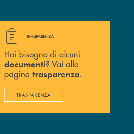
Hai bisogno di alcuni documenti ? Vai alla pagina traspa
TRASPARENZA
Hai bisogno di alcuni
? Vai alla
documenti
pagina
.
trasparenza
TRASPARENZA