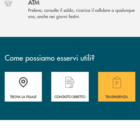
ATM
Preleva, consulta il saldo, ricarica il cellulare a qualunque
ora, anche nei giorni festivi.
Come possiamo esservi utili?
Accedi all' elenco completo delle filiali .
Hai bisogno di alcuni
TROVA LA FILIALE
CONTATTO DIRETTO
TRASPARENZA
INBANK