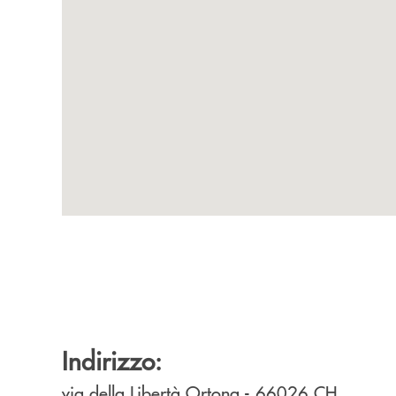
Indirizzo:
via della Libertà
Ortona
- 66026
CH