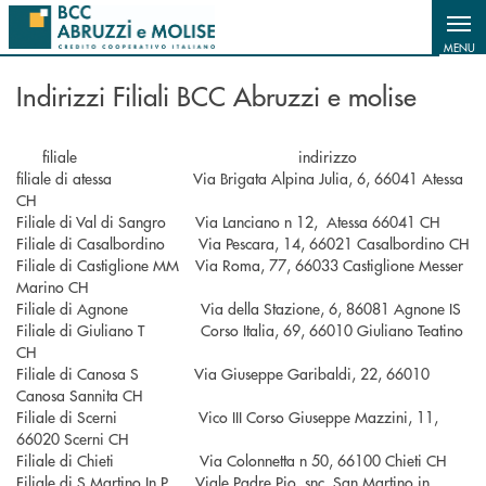
Salta al contenuto principale
MENU
Indirizzi Filiali BCC Abruzzi e molise
filiale indirizzo
filiale di atessa Via Brigata Alpina Julia, 6, 66041 Atessa
CH
Filiale di Val di Sangro Via Lanciano n 12, Atessa 66041 CH
Filiale di Casalbordino Via Pescara, 14, 66021 Casalbordino CH
Filiale di Castiglione MM Via Roma, 77, 66033 Castiglione Messer
Marino CH
Filiale di Agnone Via della Stazione, 6, 86081 Agnone IS
Filiale di Giuliano T Corso Italia, 69, 66010 Giuliano Teatino
CH
Filiale di Canosa S Via Giuseppe Garibaldi, 22, 66010
Canosa Sannita CH
Filiale di Scerni Vico III Corso Giuseppe Mazzini, 11,
66020 Scerni CH
Filiale di Chieti Via Colonnetta n 50, 66100 Chieti CH
Filiale di S Martino In P. Viale Padre Pio, snc. San Martino in