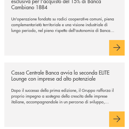
esclusiva per l'acquisto del 15% di Banca
Cambiano 1884
Un'operazione fondata su radici cooperative comuni, piena
complementarietà territoriale e una visione industriale di
lungo periodo, nel pieno rispetto dell'autonomia di Banca
Cambiano. Nei prossimi giorni verrà avviato il periodo di
negoziazione esclusiva per la finalizzazione dell’operazione.
/news/cassa-centrale-banca-avvia-la-seconda-elite-lounge-con-imprese-
Cassa Centrale Banca avvia la seconda ELITE
Lounge con imprese ad alto potenziale
Dopo il successo della prima edizione, il Gruppo rafforza il
proprio impegno a sostegno della crescita delle imprese
italiane, accompagnandole in un percorso di sviluppo,
innovazione e accesso ai mercati dei capitali.