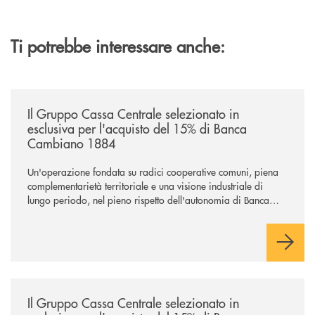
Ti potrebbe interessare anche:
/news/il-gruppo-cassa-centrale-selezionato-in-esclusiva-per-lacquisto
Il Gruppo Cassa Centrale selezionato in
esclusiva per l'acquisto del 15% di Banca
Cambiano 1884
Un'operazione fondata su radici cooperative comuni, piena
complementarietà territoriale e una visione industriale di
lungo periodo, nel pieno rispetto dell'autonomia di Banca
Cambiano. Nei prossimi giorni verrà avviato il periodo di
negoziazione esclusiva per la finalizzazione dell’operazione.
/news/il-gruppo-cassa-centrale-selezionato-in-esclusiva-per-lacquisto
Il Gruppo Cassa Centrale selezionato in