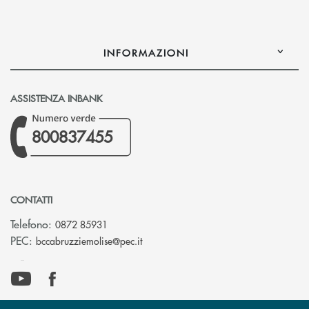
INFORMAZIONI
ASSISTENZA INBANK
800837455
CONTATTI
Telefono:
0872 85931
(si apre l’app di posta elettronica)
PEC:
bccabruzziemolise@pec.it