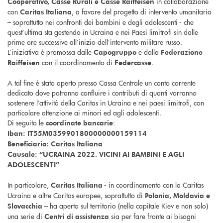
in collaborazione
Cooperativo, Casse Rurali e Casse Raiffeisen
con
, a favore del progetto di intervento umanitario
Caritas Italiana
– soprattutto nei confronti dei bambini e degli adolescenti - che
quest’ultima sta gestendo in Ucraina e nei Paesi limitrofi sin dalle
prime ore successive all’inizio dell’intervento militare russo.
L’iniziativa è promossa dalle
e dalla
Capogruppo
Federazione
con il coordinamento di
.
Raiffeisen
Federcasse
A tal fine è stato aperto presso Cassa Centrale un conto corrente
dedicato dove potranno confluire i contributi di quanti vorranno
sostenere l’attività della Caritas in Ucraina e nei paesi limitrofi, con
particolare attenzione ai minori ed agli adolescenti.
Di seguito le
:
coordinate bancarie
Iban: IT55M0359901800000000159114
Beneficiario: Caritas Italiana
Causale: “UCRAINA 2022. VICINI AI BAMBINI E AGLI
ADOLESCENTI”
In particolare,
- in coordinamento con la Caritas
Caritas Italiana
Ucraina e altre Caritas europee, soprattutto di
Polonia, Moldavia e
– ha aperto sul territorio (nella capitale Kiev e non solo)
Slovacchia
una serie di
sia per fare fronte ai bisogni
Centri di assistenza