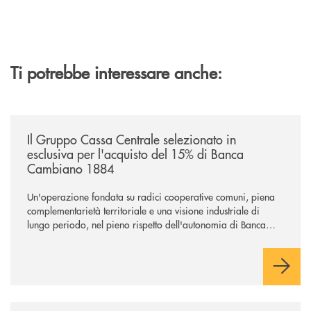
Ti potrebbe interessare anche:
/news/il-gruppo-cassa-centrale-selezionato-in-esclusiva-per-lacquisto
Il Gruppo Cassa Centrale selezionato in
esclusiva per l'acquisto del 15% di Banca
Cambiano 1884
Un'operazione fondata su radici cooperative comuni, piena
complementarietà territoriale e una visione industriale di
lungo periodo, nel pieno rispetto dell'autonomia di Banca
Cambiano. Nei prossimi giorni verrà avviato il periodo di
negoziazione esclusiva per la finalizzazione dell’operazione.
/news/il-gruppo-cassa-centrale-selezionato-in-esclusiva-per-lacquisto