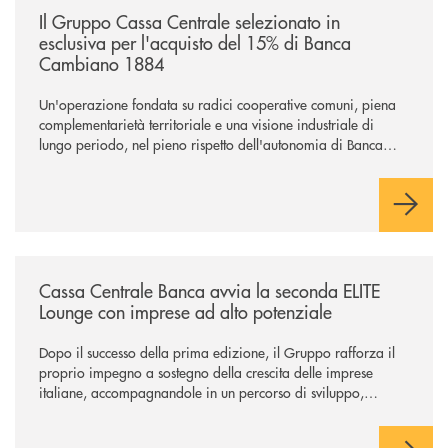
Il Gruppo Cassa Centrale selezionato in
esclusiva per l'acquisto del 15% di Banca
Cambiano 1884
Un'operazione fondata su radici cooperative comuni, piena
complementarietà territoriale e una visione industriale di
lungo periodo, nel pieno rispetto dell'autonomia di Banca
Cambiano. Nei prossimi giorni verrà avviato il periodo di
negoziazione esclusiva per la finalizzazione dell’operazione.
/news/cassa-centrale-banca-avvia-la-seconda-elite-lounge-con-imprese-
Cassa Centrale Banca avvia la seconda ELITE
Lounge con imprese ad alto potenziale
Dopo il successo della prima edizione, il Gruppo rafforza il
proprio impegno a sostegno della crescita delle imprese
italiane, accompagnandole in un percorso di sviluppo,
innovazione e accesso ai mercati dei capitali.