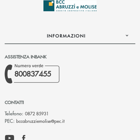
INFORMAZIONI
ASSISTENZA INBANK
800837455
CONTATTI
Telefono:
0872 85931
(si apre l’app di posta elettronica)
PEC:
bccabruzziemolise@pec.it