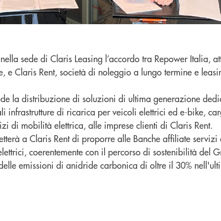
o nella sede di Claris Leasing l’accordo tra Repower Italia, a
le, e Claris Rent, società di noleggio a lungo termine e leas
.
de la distribuzione di soluzioni di ultima generazione dedi
i infrastrutture di ricarica per veicoli elettrici ed e-bike, ca
zi di mobilità elettrica, alle imprese clienti di Claris Rent.
erà a Claris Rent di proporre alle Banche affiliate servizi e
 elettrici, coerentemente con il percorso di sostenibilità del
delle emissioni di anidride carbonica di oltre il 30% nell'ul