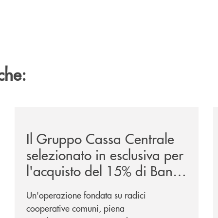
che:
sclusiva-per-lacquisto-del-15-di-banca-cambiano-1884/
/news/il-gruppo-cassa-centrale-selezionato-in-esclus
/
Il Gruppo Cassa Centrale
selezionato in esclusiva per
l'acquisto del 15% di Banca
Cambiano 1884
Un'operazione fondata su radici
cooperative comuni, piena