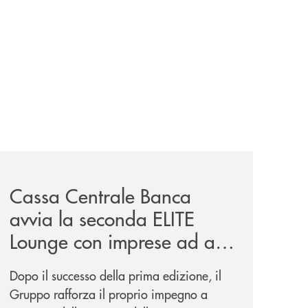
iva-per-lacquisto-del-15-di-banca-cambiano-1884/
news/cassa-centrale-banca-avvia-la-seconda-elite-lounge-
Cassa Centrale Banca
avvia la seconda ELITE
Lounge con imprese ad alto
potenziale
Dopo il successo della prima edizione, il
Gruppo rafforza il proprio impegno a