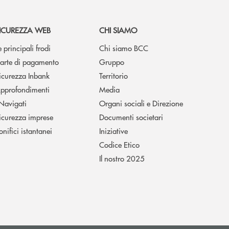
ICUREZZA WEB
CHI SIAMO
e principali frodi
Chi siamo BCC
arte di pagamento
Gruppo
icurezza Inbank
Territorio
pprofondimenti
Media
 Navigati
Organi sociali e Direzione
icurezza imprese
Documenti societari
onifici istantanei
Iniziative
Codice Etico
Il nostro 2025