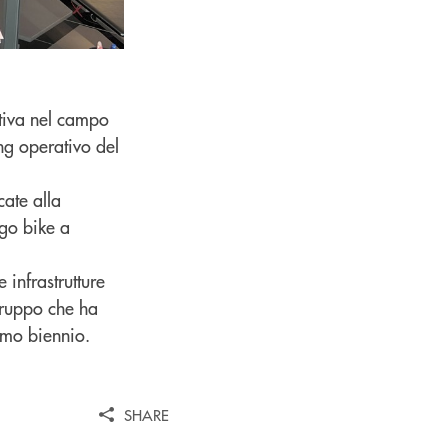
ttiva nel campo
ing operativo del
cate alla
rgo bike a
 infrastrutture
 Gruppo che ha
timo biennio.
SHARE