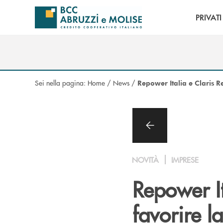
Salta al contenuto principale
PRIVATI
Sei nella pagina:
Home
/
News
/
Repower Italia e Claris Re
NOVITÀ
IMPRESE
Repower It
favorire l