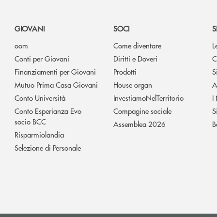
GIOVANI
SOCI
S
oom
Come diventare
L
Conti per Giovani
Diritti e Doveri
C
Finanziamenti per Giovani
Prodotti
S
Mutuo Prima Casa Giovani
House organ
A
Conto Università
InvestiamoNelTerritorio
I
Conto Esperianza Evo
Compagine sociale
S
socio BCC
Assemblea 2026
B
Risparmiolandia
Selezione di Personale