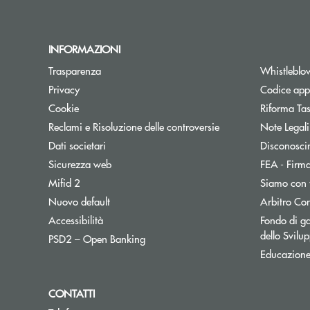
INFORMAZIONI
Trasparenza
Whistleblo
Privacy
Codice appa
Cookie
Riforma Ta
Reclami e Risoluzione delle controversie
Note Legali
Dati societari
Disconosci
Sicurezza web
FEA - Firma
Mifid 2
Siamo con 
Apre una nuova finestra
Nuovo default
Arbitro Con
Accessibilità
Fondo di ga
dello Svil
Apre una nuova finestra
PSD2 – Open Banking
Educazione
CONTATTI