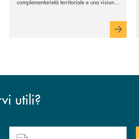
complementarietà territoriale e una visione
industriale di lungo periodo, nel pieno
rispetto dell'autonomia di Banca
Cambiano. Nei prossimi giorni verrà
avviato il periodo di negoziazione
esclusiva per la finalizzazione
dell’operazione.
i utili?