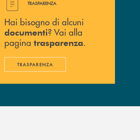
TRASPARENZA
Hai bisogno di alcuni
? Vai alla
documenti
pagina
.
trasparenza
TRASPARENZA