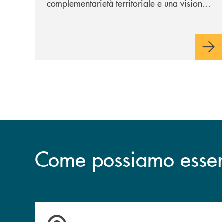
complementarietà territoriale e una visione
industriale di lungo periodo, nel pieno
rispetto dell'autonomia di Banca
Cambiano. Nei prossimi giorni verrà
avviato il periodo di negoziazione
esclusiva per la finalizzazione
dell’operazione.
Come possiamo esserv
Accedi all' elenco completo delle filiali .