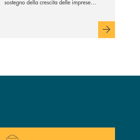
sostegno della crescita delle imprese
italiane, accompagnandole in un percorso
di sviluppo, innovazione e accesso ai
mercati dei capitali.
Hai bisogno di alcuni documenti ? Vai alla pagina traspa