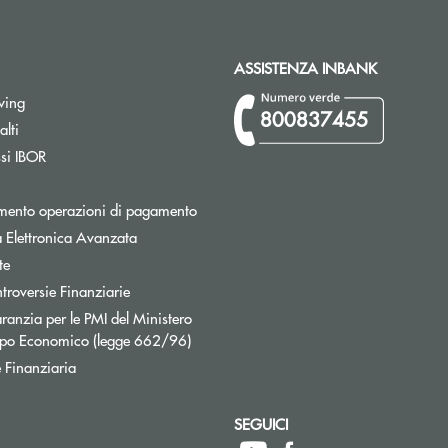
ASSISTENZA INBANK
wing
800837455
Apre una nuova finestra
lti
Apre una nuova finestra
ssi IBOR
Apre una nuova finestra
mento operazioni di pagamento
 Elettronica Avanzata
te
Apre una nuova finestra
troversie Finanziarie
ranzia per le PMI del Ministero
Apre una nuova finestra
uppo Economico (legge 662/96)
 Finanziaria
SEGUICI