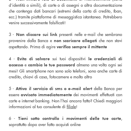
d’identità o simili), di carte o di assegni o altra documentazione
che contenga dati bancari (estremi della carta di credito, Iban,
ecc.) tramite piattaforme di messaggistica istantanea. Potrebbero
venire successivamente falsificati!
3 -
presenti nelle e-mail che sembrano
Non cliccare sui link
provenire dalla Banca e
che non stavi
non scaricare allegati
aspettando. Prima di agire
verifica sempre il mittente
4 -
sui tuoi dispositivi
Evita di salvare
le credenziali di
e
almeno una volta ogni sei
accesso
cambia le tue password
mesi! Gli smartphone non sono solo telefoni, sono anche carte di
credito, chiavi di casa, fotocamere e molto altro
5 -
della Banca per
Attiva il servizio di sms o e-mail alert
essere
dei movimenti effettuati con
avvisato immediatamente
carte e internet banking. Non l’hai ancora fatto? Chiedi maggiori
informazioni al tuo consulente di
filiale
!
6 -
,
Tieni sotto controllo i movimenti delle tue carte
soprattutto dopo aver fatto acquisti online