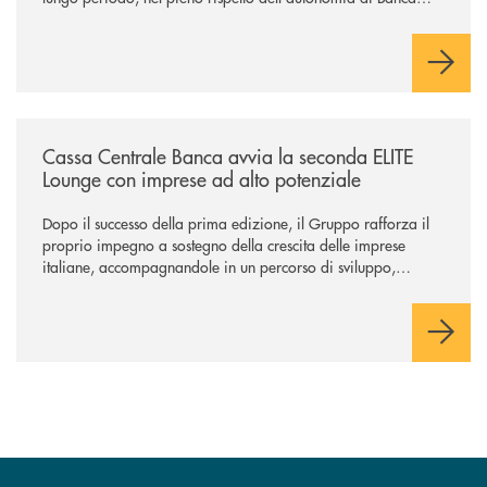
Cambiano. Nei prossimi giorni verrà avviato il periodo di
negoziazione esclusiva per la finalizzazione dell’operazione.
/news/cassa-centrale-banca-avvia-la-seconda-elite-lounge-con-imprese-
Cassa Centrale Banca avvia la seconda ELITE
Lounge con imprese ad alto potenziale
Dopo il successo della prima edizione, il Gruppo rafforza il
proprio impegno a sostegno della crescita delle imprese
italiane, accompagnandole in un percorso di sviluppo,
innovazione e accesso ai mercati dei capitali.