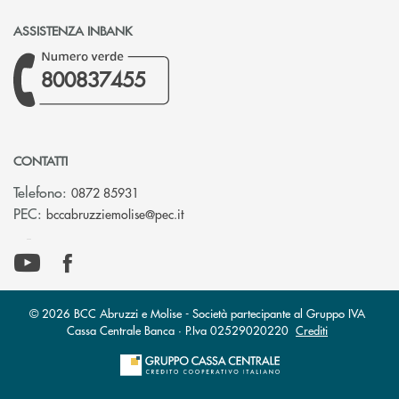
ASSISTENZA INBANK
800837455
CONTATTI
Telefono:
0872 85931
(si apre l’app di posta elettronica)
PEC:
bccabruzziemolise@pec.it
© 2026 BCC Abruzzi e Molise - Società partecipante al Gruppo IVA
Cassa Centrale Banca · P.Iva 02529020220
Crediti