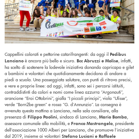
Cappellini colorati e pettorine catarifrangenti: da oggi il
Pedibus
è ancora più bello e sicuro.
, infatti,
Lanciano
Bcc Abruzzi e Molise
ha scelto di sostenere la lodevole iniziativa donando copricapo e gilet
a bambini e volontari che quotidianamente decidono di andare a
piedi a scuola. Una passeggiata salutare, con punti di ritrovo precisi,
e vere e proprie linee: ad oggi, infatti, sono sei i percorsi istituiti,
contraddistinti da colori e nomi come linea azzurra “Argonauti”,
arancione “Eroi Ottobrini”, gialla “I piccoli principi”, viola “Ulisse”,
verde “Born2be green” e rossa “G. d’Annunzio”. La consegna è
avvenuta questa mattina a Lanciano, nella sala consiliare, alla
presenza di
, sindaco di Lanciano,
,
Filippo Paolini
Mario Bomba
assessore comunale alla mobilità, e
, presidente
Franco Mastrangelo
dell’associazione 1000 Alberi per Lanciano, che promuove l’iniziativa
dal 2019, insieme ai volontari
Stefano Luciani e Raffaele