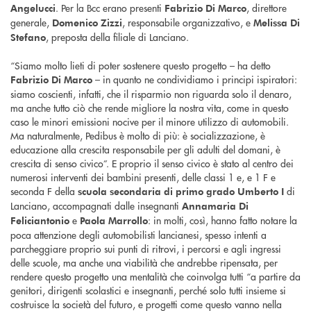
. Per la Bcc erano presenti
, direttore
Angelucci
Fabrizio Di Marco
generale,
, responsabile organizzativo, e
Domenico Zizzi
Melissa Di
, preposta della filiale di Lanciano.
Stefano
“Siamo molto lieti di poter sostenere questo progetto – ha detto
– in quanto ne condividiamo i principi ispiratori:
Fabrizio Di Marco
siamo coscienti, infatti, che il risparmio non riguarda solo il denaro,
ma anche tutto ciò che rende migliore la nostra vita, come in questo
caso le minori emissioni nocive per il minore utilizzo di automobili.
Ma naturalmente, Pedibus è molto di più: è socializzazione, è
educazione alla crescita responsabile per gli adulti del domani, è
crescita di senso civico”. E proprio il senso civico è stato al centro dei
numerosi interventi dei bambini presenti, delle classi 1 e, e 1 F e
seconda F della
di
scuola secondaria di primo grado Umberto I
Lanciano, accompagnati dalle insegnanti
Annamaria Di
e
: in molti, così, hanno fatto notare la
Feliciantonio
Paola Marrollo
poca attenzione degli automobilisti lancianesi, spesso intenti a
parcheggiare proprio sui punti di ritrovi, i percorsi e agli ingressi
delle scuole, ma anche una viabilità che andrebbe ripensata, per
rendere questo progetto una mentalità che coinvolga tutti “a partire da
genitori, dirigenti scolastici e insegnanti, perché solo tutti insieme si
costruisce la società del futuro, e progetti come questo vanno nella