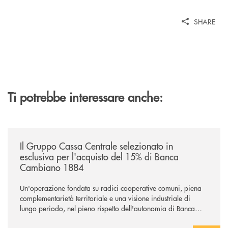
SHARE
Ti potrebbe interessare anche:
/news/il-gruppo-cassa-centrale-selezionato-in-esclusiva-per-lacquisto
Il Gruppo Cassa Centrale selezionato in
esclusiva per l'acquisto del 15% di Banca
Cambiano 1884
Un'operazione fondata su radici cooperative comuni, piena
complementarietà territoriale e una visione industriale di
lungo periodo, nel pieno rispetto dell'autonomia di Banca
Cambiano. Nei prossimi giorni verrà avviato il periodo di