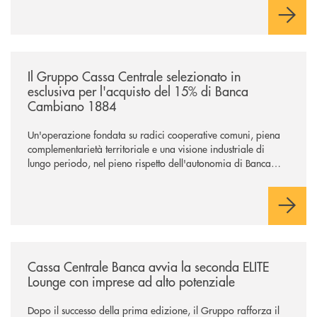
negoziazione esclusiva per la finalizzazione dell’operazione.
/news/il-gruppo-cassa-centrale-selezionato-in-esclusiva-per-lacquisto
Il Gruppo Cassa Centrale selezionato in
esclusiva per l'acquisto del 15% di Banca
Cambiano 1884
Un'operazione fondata su radici cooperative comuni, piena
complementarietà territoriale e una visione industriale di
lungo periodo, nel pieno rispetto dell'autonomia di Banca
Cambiano. Nei prossimi giorni verrà avviato il periodo di
negoziazione esclusiva per la finalizzazione dell’operazione.
/news/cassa-centrale-banca-avvia-la-seconda-elite-lounge-con-imprese-
Cassa Centrale Banca avvia la seconda ELITE
Lounge con imprese ad alto potenziale
Dopo il successo della prima edizione, il Gruppo rafforza il