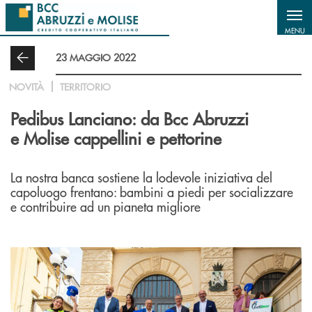
Salta al contenuto principale
MENU
23 MAGGIO 2022
NOVITÀ
TERRITORIO
Pedibus Lanciano: da Bcc Abruzzi
e Molise cappellini e pettorine
La nostra banca sostiene la lodevole iniziativa del
capoluogo frentano: bambini a piedi per socializzare
e contribuire ad un pianeta migliore