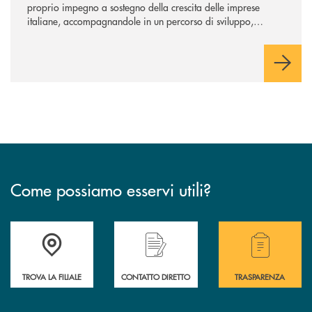
proprio impegno a sostegno della crescita delle imprese
italiane, accompagnandole in un percorso di sviluppo,
innovazione e accesso ai mercati dei capitali.
Come possiamo esservi utili?
Accedi all' elenco completo delle filiali .
Hai bisogno di alcuni
TROVA LA FILIALE
CONTATTO DIRETTO
TRASPARENZA