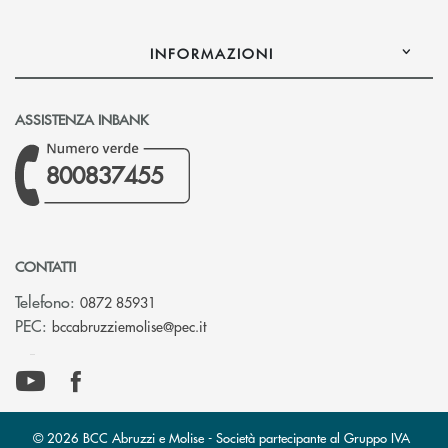
INFORMAZIONI
ASSISTENZA INBANK
800837455
CONTATTI
Telefono:
0872 85931
(si apre l’app di posta elettronica)
PEC:
bccabruzziemolise@pec.it
© 2026 BCC Abruzzi e Molise - Società partecipante al Gruppo IVA