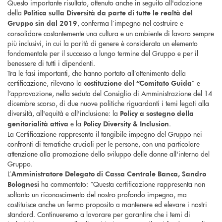
Questo importante risultato, ottenuto anche in seguito all'adozione
della
Politica sulla Diversità da parte di tutte le realtà del
, conferma l’impegno nel costruire e
Gruppo sin dal 2019
consolidare costantemente una cultura e un ambiente di lavoro sempre
più inclusivi, in cui la parità di genere è considerata un elemento
fondamentale per il successo a lungo termine del Gruppo e per il
benessere di tutti i dipendenti.
Tra le fasi importanti, che hanno portato all’ottenimento della
certificazione, rilevano la
” e
costituzione del “Comitato Guida
l’approvazione, nella seduta del Consiglio di Amministrazione del 14
dicembre scorso, di due nuove politiche riguardanti i temi legati alla
diversità, all'equità e all'inclusione: la
Policy a sostegno della
e la
.
genitorialità attiva
Policy Diversity & Inclusion
La Certificazione rappresenta il tangibile impegno del Gruppo nei
confronti di tematiche cruciali per le persone, con una particolare
attenzione alla promozione dello sviluppo delle donne all'interno del
Gruppo.
L’
Amministratore Delegato di Cassa Centrale Banca, Sandro
ha commentato: “Questa certificazione rappresenta non
Bolognesi
soltanto un riconoscimento del nostro profondo impegno, ma
costituisce anche un fermo proposito a mantenere ed elevare i nostri
standard. Continueremo a lavorare per garantire che i temi di