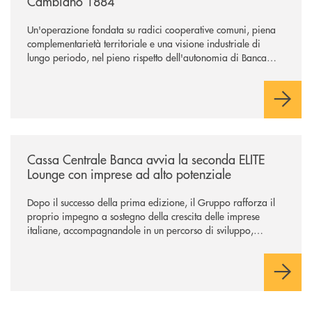
Cambiano 1884
Un'operazione fondata su radici cooperative comuni, piena
complementarietà territoriale e una visione industriale di
lungo periodo, nel pieno rispetto dell'autonomia di Banca
Cambiano. Nei prossimi giorni verrà avviato il periodo di
negoziazione esclusiva per la finalizzazione dell’operazione.
/news/cassa-centrale-banca-avvia-la-seconda-elite-lounge-con-imprese-
Cassa Centrale Banca avvia la seconda ELITE
Lounge con imprese ad alto potenziale
Dopo il successo della prima edizione, il Gruppo rafforza il
proprio impegno a sostegno della crescita delle imprese
italiane, accompagnandole in un percorso di sviluppo,
innovazione e accesso ai mercati dei capitali.