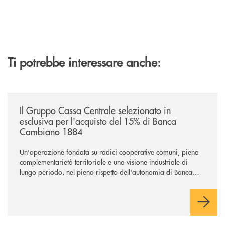
Ti potrebbe interessare anche:
/news/il-gruppo-cassa-centrale-selezionato-in-esclusiva-per-lacquisto
Il Gruppo Cassa Centrale selezionato in
esclusiva per l'acquisto del 15% di Banca
Cambiano 1884
Un'operazione fondata su radici cooperative comuni, piena
complementarietà territoriale e una visione industriale di
lungo periodo, nel pieno rispetto dell'autonomia di Banca
Cambiano. Nei prossimi giorni verrà avviato il periodo di
negoziazione esclusiva per la finalizzazione dell’operazione.