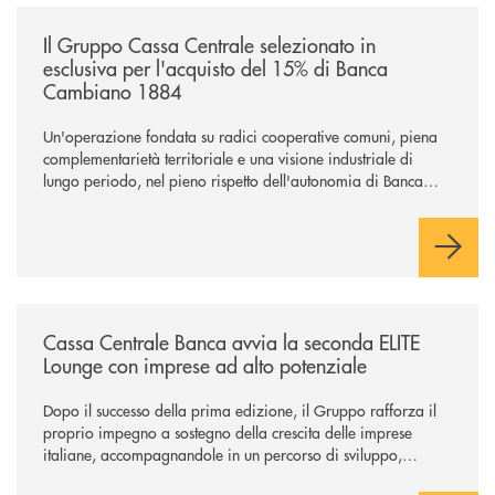
/news/il-gruppo-cassa-centrale-selezionato-in-esclusiva-per-lacquisto
Il Gruppo Cassa Centrale selezionato in
esclusiva per l'acquisto del 15% di Banca
Cambiano 1884
Un'operazione fondata su radici cooperative comuni, piena
complementarietà territoriale e una visione industriale di
lungo periodo, nel pieno rispetto dell'autonomia di Banca
Cambiano. Nei prossimi giorni verrà avviato il periodo di
negoziazione esclusiva per la finalizzazione dell’operazione.
/news/cassa-centrale-banca-avvia-la-seconda-elite-lounge-con-imprese-
Cassa Centrale Banca avvia la seconda ELITE
Lounge con imprese ad alto potenziale
Dopo il successo della prima edizione, il Gruppo rafforza il
proprio impegno a sostegno della crescita delle imprese
italiane, accompagnandole in un percorso di sviluppo,
innovazione e accesso ai mercati dei capitali.