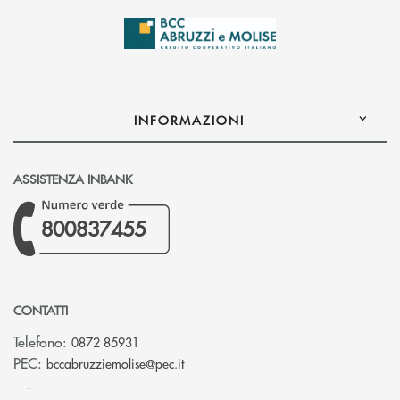
INFORMAZIONI
ASSISTENZA INBANK
800837455
CONTATTI
Telefono:
0872 85931
(si apre l’app di posta elettronica)
PEC:
bccabruzziemolise@pec.it