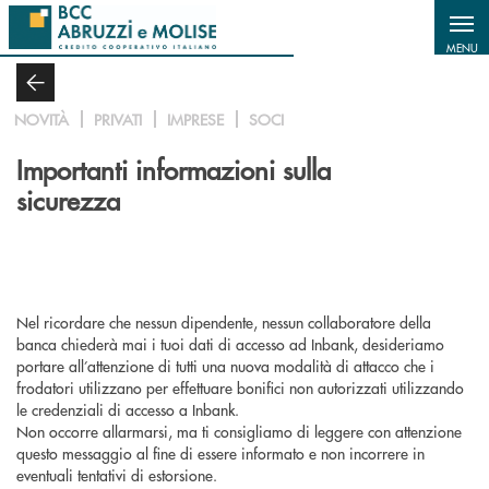
Salta al contenuto principale
MENU
NOVITÀ
PRIVATI
IMPRESE
SOCI
Importanti informazioni sulla
sicurezza
Nel ricordare che nessun dipendente, nessun collaboratore della
banca chiederà mai i tuoi dati di accesso ad
Inbank
, desideriamo
portare all’attenzione di tutti una nuova modalità di attacco che i
frodatori utilizzano per effettuare bonifici non autorizzati utilizzando
le credenziali di accesso a
Inbank.
Non occorre allarmarsi, ma ti consigliamo di leggere con attenzione
questo messaggio al fine di essere informato e non incorrere in
eventuali tentativi di estorsione.